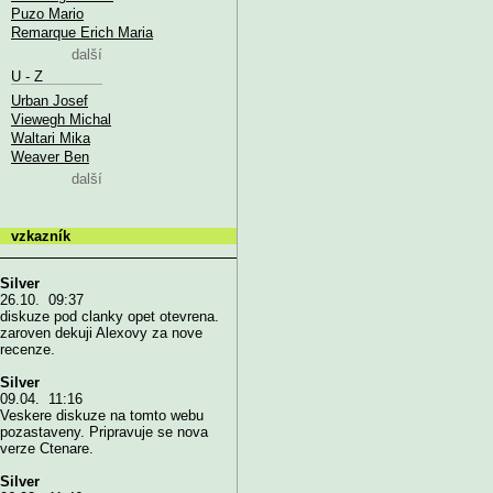
Puzo Mario
Remarque Erich Maria
další
U - Z
Urban Josef
Viewegh Michal
Waltari Mika
Weaver Ben
další
vzkazník
Silver
26.10. 09:37
diskuze pod clanky opet otevrena.
zaroven dekuji Alexovy za nove
recenze.
Silver
09.04. 11:16
Veskere diskuze na tomto webu
pozastaveny. Pripravuje se nova
verze Ctenare.
Silver