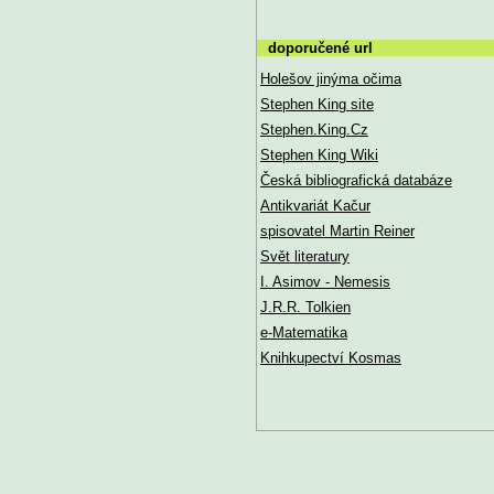
doporučené url
Holešov jinýma očima
Stephen King site
Stephen.King.Cz
Stephen King Wiki
Česká bibliografická databáze
Antikvariát Kačur
spisovatel Martin Reiner
Svět literatury
I. Asimov - Nemesis
J.R.R. Tolkien
e-Matematika
Knihkupectví Kosmas