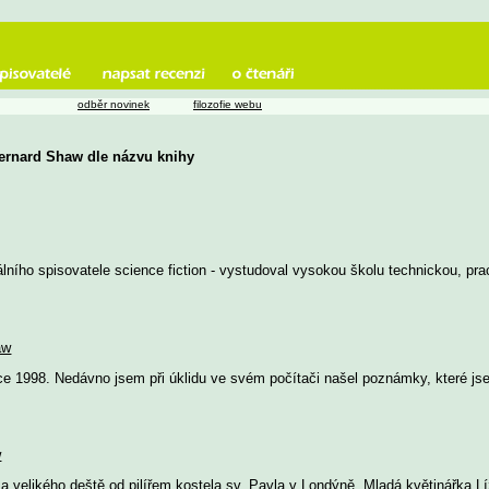
odběr novinek
filozofie webu
Bernard Shaw dle názvu knihy
ního spisovatele science fiction - vystudoval vysokou školu technickou, prac
aw
ce 1998. Nedávno jsem při úklidu ve svém počítači našel poznámky, které jse
w
 velikého deště od pilířem kostela sv. Pavla v Londýně. Mladá květinářka Lí