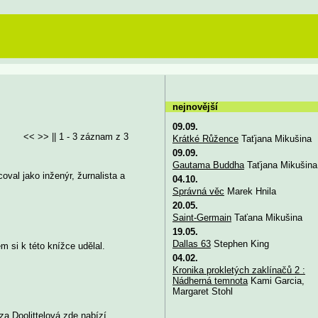
nejnovější
09.09.
<< >> || 1 - 3 záznam z 3
Krátké Růžence
Taťjana Mikušina
09.09.
Gautama Buddha
Taťjana Mikušina
oval jako inženýr, žurnalista a
04.10.
Správná věc
Marek Hnila
20.05.
Saint-Germain
Taťana Mikušina
19.05.
Dallas 63
Stephen King
m si k této knížce udělal.
04.02.
Kronika prokletých zaklínačů 2 :
Nádherná temnota
Kami Garcia,
Margaret Stohl
za Doolittelová zde nabízí