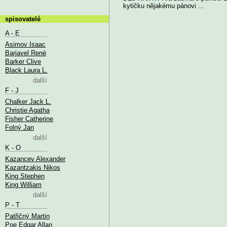
kytičku nějakému pánovi ...
spisovatelé
A - E
Asimov Isaac
Barjavel René
Barker Clive
Black Laura L.
další
F - J
Chalker Jack L.
Christie Agatha
Fisher Catherine
Folný Jan
další
K - O
Kazancev Alexander
Kazantzakis Nikos
King Stephen
King William
další
P - T
Patřičný Martin
Poe Edgar Allan