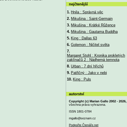
nejčtenější
1.
Hnila : Správná věc
2.
Mikušina : Saint-Germain
3.
Mikušina : Krátké Růžence
4.
Mikušina : Gautama Buddha
5.
King : Dallas 63
6.
Golemon : Ničitel světa
7.
Margaret Stohl : Kronika prokletých
zaklínačů 2 : Nádherná temnota
8.
Urban : 7 dní hříchů
9.
Patřičný : Jako v nebi
10.
King : Puls
autorství
Copyright (c) Marian Gallo 2002 - 2026,
všechna práva vyhrazena.
ISSN 1801-0784
mgallo@
seznam.cz
Podpořte Čtenáře.net