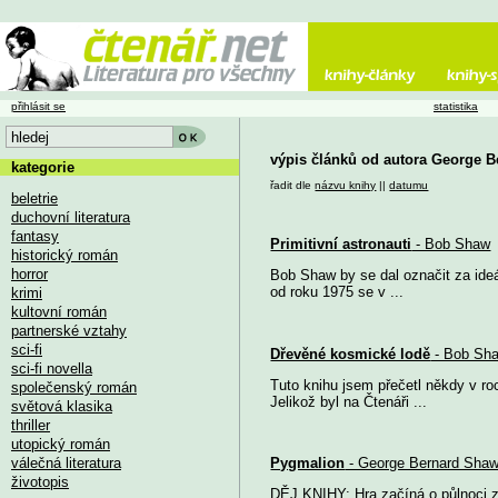
přihlásit se
statistika
výpis článků od autora George 
kategorie
řadit dle
názvu knihy
||
datumu
beletrie
duchovní literatura
fantasy
Primitivní astronauti
- Bob Shaw
historický román
horror
Bob Shaw by se dal označit za ideál
od roku 1975 se v ...
krimi
kultovní román
partnerské vztahy
sci-fi
Dřevěné kosmické lodě
- Bob Sh
sci-fi novella
Tuto knihu jsem přečetl někdy v ro
společenský román
Jelikož byl na Čtenáři ...
světová klasika
thriller
utopický román
válečná literatura
Pygmalion
- George Bernard Sha
životopis
DĚJ KNIHY: Hra začíná o půlnoci za