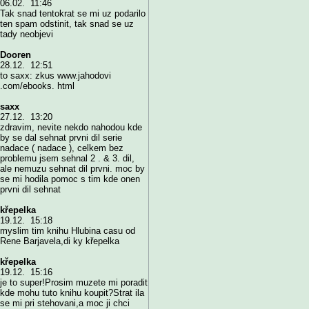
06.02. 11:46
Tak snad tentokrat se mi uz podarilo
ten spam odstinit, tak snad se uz
tady neobjevi
Dooren
28.12. 12:51
to saxx: zkus www.jahodovi
.com/ebooks. html
saxx
27.12. 13:20
zdravim, nevite nekdo nahodou kde
by se dal sehnat prvni dil serie
nadace ( nadace ), celkem bez
problemu jsem sehnal 2 . & 3. dil,
ale nemuzu sehnat dil prvni. moc by
se mi hodila pomoc s tim kde onen
prvni dil sehnat
křepelka
19.12. 15:18
myslim tim knihu Hlubina casu od
Rene Barjavela,di ky křepelka
křepelka
19.12. 15:16
je to super!Prosim muzete mi poradit
kde mohu tuto knihu koupit?Strat ila
se mi pri stehovani,a moc ji chci