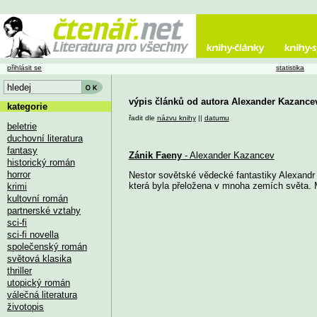
přihlásit se
statistika
výpis článků od autora Alexander Kazance
kategorie
řadit dle
názvu knihy
||
datumu
beletrie
duchovní literatura
fantasy
Zánik Faeny
- Alexander Kazancev
historický román
horror
Nestor sovětské vědecké fantastiky Alexandr 
která byla přeložena v mnoha zemích světa. 
krimi
kultovní román
partnerské vztahy
sci-fi
sci-fi novella
společenský román
světová klasika
thriller
utopický román
válečná literatura
životopis