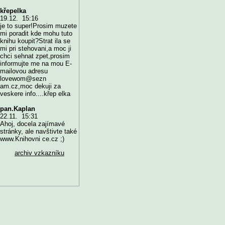
křepelka
19.12. 15:16
je to super!Prosim muzete
mi poradit kde mohu tuto
knihu koupit?Strat ila se
mi pri stehovani,a moc ji
chci sehnat zpet,prosim
informujte me na mou E-
mailovou adresu
lovewom@sezn
am.cz,moc dekuji za
veskere info....křep elka
pan.Kaplan
22.11. 15:31
Ahoj, docela zajímavé
stránky, ale navštivte také
www.Knihovni ce.cz ;)
archiv vzkazníku