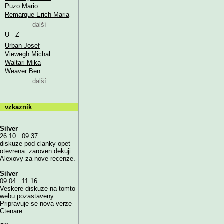
Puzo Mario
Remarque Erich Maria
další
U - Z
Urban Josef
Viewegh Michal
Waltari Mika
Weaver Ben
další
vzkazník
Silver
26.10. 09:37
diskuze pod clanky opet
otevrena. zaroven dekuji
Alexovy za nove recenze.
Silver
09.04. 11:16
Veskere diskuze na tomto
webu pozastaveny.
Pripravuje se nova verze
Ctenare.