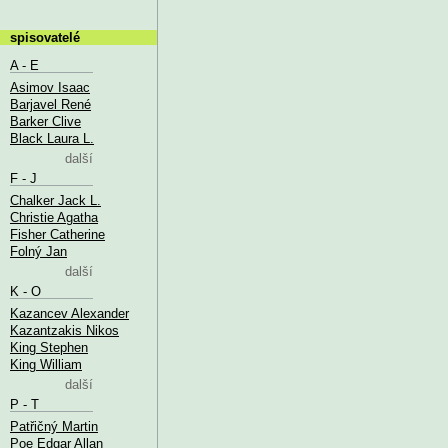
spisovatelé
A - E
Asimov Isaac
Barjavel René
Barker Clive
Black Laura L.
další
F - J
Chalker Jack L.
Christie Agatha
Fisher Catherine
Folný Jan
další
K - O
Kazancev Alexander
Kazantzakis Nikos
King Stephen
King William
další
P - T
Patřičný Martin
Poe Edgar Allan