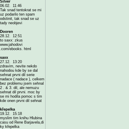
Silver
06.02. 11:46
Tak snad tentokrat se mi
uz podarilo ten spam
odstinit, tak snad se uz
tady neobjevi
Dooren
28.12. 12:51
to saxx: zkus
www.jahodovi
.com/ebooks. html
saxx
27.12. 13:20
zdravim, nevite nekdo
nahodou kde by se dal
sehnat prvni dil serie
nadace ( nadace ), celkem
bez problemu jsem sehnal
2 . & 3. dil, ale nemuzu
sehnat dil prvni. moc by
se mi hodila pomoc s tim
kde onen prvni dil sehnat
křepelka
19.12. 15:18
myslim tim knihu Hlubina
casu od Rene Barjavela,di
ky křepelka