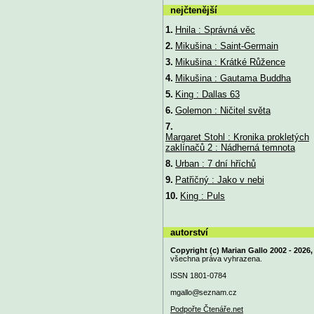
nejčtenější
1.
Hnila : Správná věc
2.
Mikušina : Saint-Germain
3.
Mikušina : Krátké Růžence
4.
Mikušina : Gautama Buddha
5.
King : Dallas 63
6.
Golemon : Ničitel světa
7.
Margaret Stohl : Kronika prokletých
zaklínačů 2 : Nádherná temnota
8.
Urban : 7 dní hříchů
9.
Patřičný : Jako v nebi
10.
King : Puls
autorství
Copyright (c) Marian Gallo 2002 - 2026,
všechna práva vyhrazena.
ISSN 1801-0784
mgallo@
seznam.cz
Podpořte Čtenáře.net