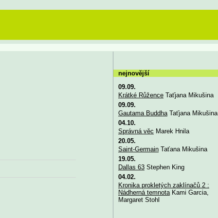
nejnovější
09.09.
Krátké Růžence
Taťjana Mikušina
09.09.
Gautama Buddha
Taťjana Mikušina
04.10.
Správná věc
Marek Hnila
20.05.
Saint-Germain
Taťana Mikušina
19.05.
Dallas 63
Stephen King
04.02.
Kronika prokletých zaklínačů 2 :
Nádherná temnota
Kami Garcia,
Margaret Stohl