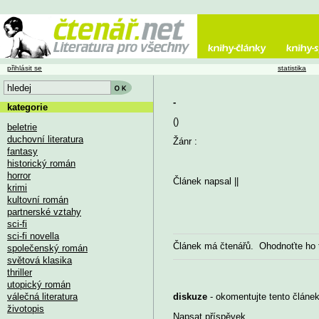
přihlásit se
statistika
-
kategorie
()
beletrie
duchovní literatura
Žánr :
fantasy
historický román
horror
Článek napsal
||
krimi
kultovní román
partnerské vztahy
sci-fi
sci-fi novella
Článek má
čtenářů. Ohodnoťte ho
společenský román
světová klasika
thriller
utopický román
válečná literatura
diskuze
- okomentujte tento článek,
životopis
Napsat příspěvek
...