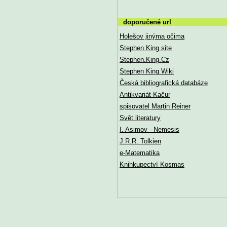
doporučené url
Holešov jinýma očima
Stephen King site
Stephen.King.Cz
Stephen King Wiki
Česká bibliografická databáze
Antikvariát Kačur
spisovatel Martin Reiner
Svět literatury
I. Asimov - Nemesis
J.R.R. Tolkien
e-Matematika
Knihkupectví Kosmas