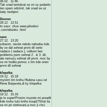
06.02. 11:46
Tak snad tentokrat se mi uz podarilo
ten spam odstinit, tak snad se uz
tady neobjevi
Dooren
28.12. 12:51
to saxx: zkus www.jahodovi
.com/ebooks. html
saxx
27.12. 13:20
zdravim, nevite nekdo nahodou kde
by se dal sehnat prvni dil serie
nadace ( nadace ), celkem bez
problemu jsem sehnal 2 . & 3. dil,
ale nemuzu sehnat dil prvni. moc by
se mi hodila pomoc s tim kde onen
prvni dil sehnat
křepelka
19.12. 15:18
myslim tim knihu Hlubina casu od
Rene Barjavela,di ky křepelka
křepelka
19.12. 15:16
je to super!Prosim muzete mi poradit
kde mohu tuto knihu koupit?Strat ila
se mi pri stehovani,a moc ji chci