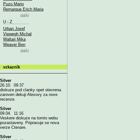
Puzo Mario
Remarque Erich Maria
další
U - Z
Urban Josef
Viewegh Michal
Waltari Mika
Weaver Ben
další
vzkazník
Silver
26.10. 09:37
diskuze pod clanky opet otevrena.
zaroven dekuji Alexovy za nove
recenze.
Silver
09.04. 11:16
Veskere diskuze na tomto webu
pozastaveny. Pripravuje se nova
verze Ctenare.
Silver