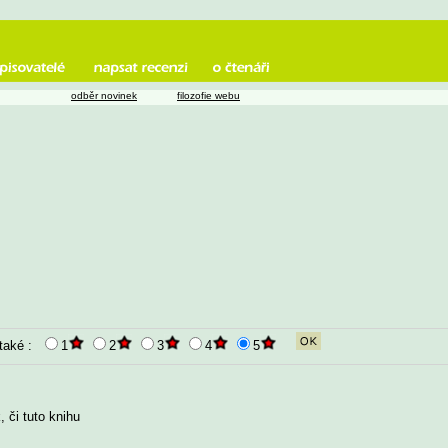
odběr novinek
filozofie webu
 také :
1
2
3
4
5
 či tuto knihu