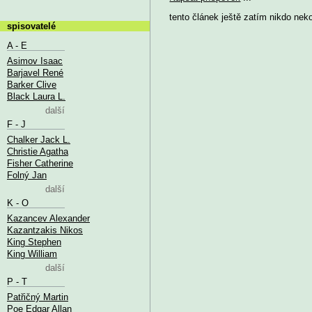
tento článek ještě zatím nikdo nek
spisovatelé
A - E
Asimov Isaac
Barjavel René
Barker Clive
Black Laura L.
další
F - J
Chalker Jack L.
Christie Agatha
Fisher Catherine
Folný Jan
další
K - O
Kazancev Alexander
Kazantzakis Nikos
King Stephen
King William
další
P - T
Patřičný Martin
Poe Edgar Allan