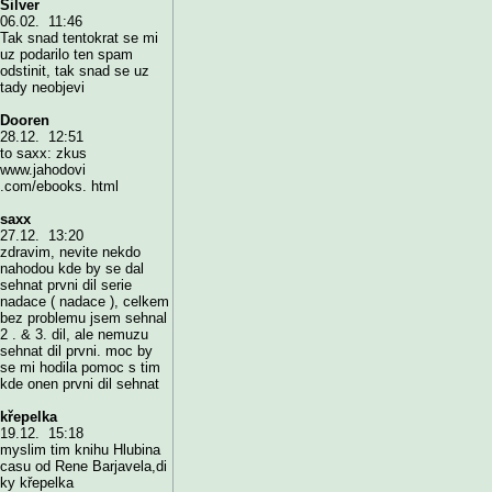
Silver
06.02. 11:46
Tak snad tentokrat se mi
uz podarilo ten spam
odstinit, tak snad se uz
tady neobjevi
Dooren
28.12. 12:51
to saxx: zkus
www.jahodovi
.com/ebooks. html
saxx
27.12. 13:20
zdravim, nevite nekdo
nahodou kde by se dal
sehnat prvni dil serie
nadace ( nadace ), celkem
bez problemu jsem sehnal
2 . & 3. dil, ale nemuzu
sehnat dil prvni. moc by
se mi hodila pomoc s tim
kde onen prvni dil sehnat
křepelka
19.12. 15:18
myslim tim knihu Hlubina
casu od Rene Barjavela,di
ky křepelka