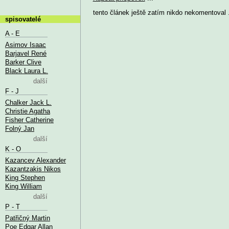
tento článek ještě zatím nikdo nekomentoval .
spisovatelé
A - E
Asimov Isaac
Barjavel René
Barker Clive
Black Laura L.
další
F - J
Chalker Jack L.
Christie Agatha
Fisher Catherine
Folný Jan
další
K - O
Kazancev Alexander
Kazantzakis Nikos
King Stephen
King William
další
P - T
Patřičný Martin
Poe Edgar Allan