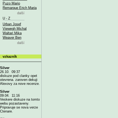
Puzo Mario
Remarque Erich Maria
další
U - Z
Urban Josef
Viewegh Michal
Waltari Mika
Weaver Ben
další
vzkazník
Silver
26.10. 09:37
diskuze pod clanky opet
otevrena. zaroven dekuji
Alexovy za nove recenze.
Silver
09.04. 11:16
Veskere diskuze na tomto
webu pozastaveny.
Pripravuje se nova verze
Ctenare.