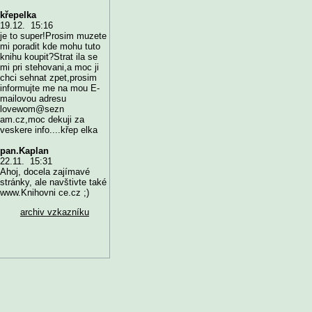
křepelka
19.12. 15:16
je to super!Prosim muzete
mi poradit kde mohu tuto
knihu koupit?Strat ila se
mi pri stehovani,a moc ji
chci sehnat zpet,prosim
informujte me na mou E-
mailovou adresu
lovewom@sezn
am.cz,moc dekuji za
veskere info....křep elka
pan.Kaplan
22.11. 15:31
Ahoj, docela zajímavé
stránky, ale navštivte také
www.Knihovni ce.cz ;)
archiv vzkazníku