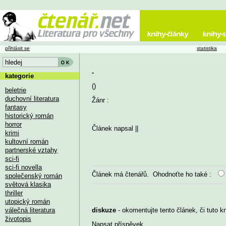
přihlásit se
statistika
-
kategorie
()
beletrie
duchovní literatura
Žánr :
fantasy
historický román
horror
Článek napsal
||
krimi
kultovní román
partnerské vztahy
sci-fi
sci-fi novella
Článek má
čtenářů. Ohodnoťte ho také :
společenský román
světová klasika
thriller
utopický román
válečná literatura
diskuze
- okomentujte tento článek, či tuto k
životopis
Napsat příspěvek
...