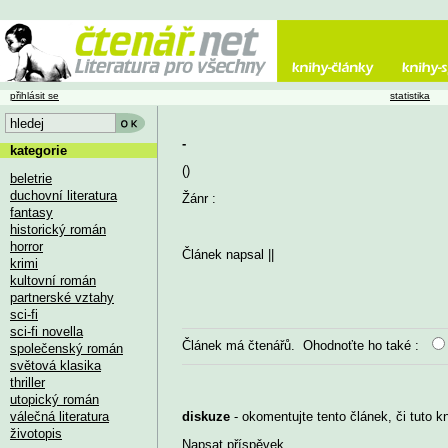
přihlásit se
statistika
-
kategorie
()
beletrie
duchovní literatura
Žánr :
fantasy
historický román
horror
Článek napsal
||
krimi
kultovní román
partnerské vztahy
sci-fi
sci-fi novella
Článek má
čtenářů. Ohodnoťte ho také :
společenský román
světová klasika
thriller
utopický román
válečná literatura
diskuze
- okomentujte tento článek, či tuto k
životopis
Napsat příspěvek
...