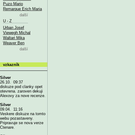
Puzo Mario
Remarque Erich Maria
další
U - Z
Urban Josef
Viewegh Michal
Waltari Mika
Weaver Ben
další
vzkazník
Silver
26.10. 09:37
diskuze pod clanky opet
otevrena. zaroven dekuji
Alexovy za nove recenze.
Silver
09.04. 11:16
Veskere diskuze na tomto
webu pozastaveny.
Pripravuje se nova verze
Ctenare.