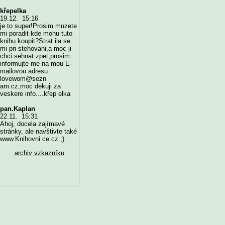
křepelka
19.12. 15:16
je to super!Prosim muzete
mi poradit kde mohu tuto
knihu koupit?Strat ila se
mi pri stehovani,a moc ji
chci sehnat zpet,prosim
informujte me na mou E-
mailovou adresu
lovewom@sezn
am.cz,moc dekuji za
veskere info....křep elka
pan.Kaplan
22.11. 15:31
Ahoj, docela zajímavé
stránky, ale navštivte také
www.Knihovni ce.cz ;)
archiv vzkazníku