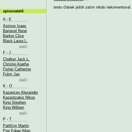
tento článek ještě zatím nikdo nekomentoval .
spisovatelé
A - E
Asimov Isaac
Barjavel René
Barker Clive
Black Laura L.
další
F - J
Chalker Jack L.
Christie Agatha
Fisher Catherine
Folný Jan
další
K - O
Kazancev Alexander
Kazantzakis Nikos
King Stephen
King William
další
P - T
Patřičný Martin
Poe Edgar Allan