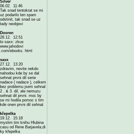
Silver
06.02. 11:46
Tak snad tentokrat se mi
uz podarilo ten spam
odstinit, tak snad se uz
tady neobjevi
Dooren
28.12. 12:51
to saxx: zkus
www.jahodovi
.com/ebooks. html
saxx
27.12. 13:20
zdravim, nevite nekdo
nahodou kde by se dal
sehnat prvni dil serie
nadace ( nadace ), celkem
bez problemu jsem sehnal
2 . & 3. dil, ale nemuzu
sehnat dil prvni. moc by
se mi hodila pomoc s tim
kde onen prvni dil sehnat
křepelka
19.12. 15:18
myslim tim knihu Hlubina
casu od Rene Barjavela,di
ky křepelka