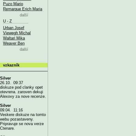
Puzo Mario
Remarque Erich Maria
další
U - Z
Urban Josef
Viewegh Michal
Waltari Mika
Weaver Ben
další
vzkazník
Silver
26.10. 09:37
diskuze pod clanky opet
otevrena. zaroven dekuji
Alexovy za nove recenze.
Silver
09.04. 11:16
Veskere diskuze na tomto
webu pozastaveny.
Pripravuje se nova verze
Ctenare.