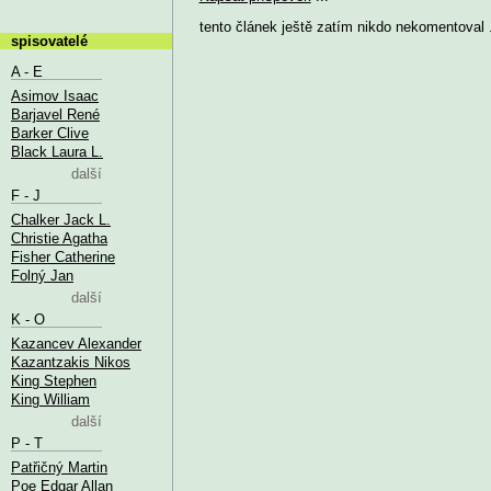
tento článek ještě zatím nikdo nekomentoval .
spisovatelé
A - E
Asimov Isaac
Barjavel René
Barker Clive
Black Laura L.
další
F - J
Chalker Jack L.
Christie Agatha
Fisher Catherine
Folný Jan
další
K - O
Kazancev Alexander
Kazantzakis Nikos
King Stephen
King William
další
P - T
Patřičný Martin
Poe Edgar Allan