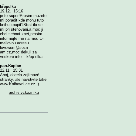
křepelka
19.12. 15:16
je to super!Prosim muzete
mi poradit kde mohu tuto
knihu koupit?Strat ila se
mi pri stehovani,a moc ji
chci sehnat zpet,prosim
informujte me na mou E-
mailovou adresu
lovewom@sezn
am.cz,moc dekuji za
veskere info....křep elka
pan.Kaplan
22.11. 15:31
Ahoj, docela zajímavé
stránky, ale navštivte také
www.Knihovni ce.cz ;)
archiv vzkazníku