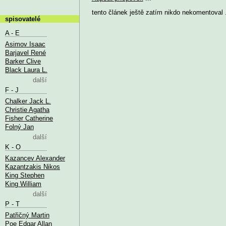
tento článek ještě zatím nikdo nekomentoval .
spisovatelé
A - E
Asimov Isaac
Barjavel René
Barker Clive
Black Laura L.
další
F - J
Chalker Jack L.
Christie Agatha
Fisher Catherine
Folný Jan
další
K - O
Kazancev Alexander
Kazantzakis Nikos
King Stephen
King William
další
P - T
Patřičný Martin
Poe Edgar Allan