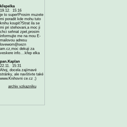
křepelka
19.12. 15:16
je to super!Prosim muzete
mi poradit kde mohu tuto
knihu koupit?Strat ila se
mi pri stehovani,a moc ji
chci sehnat zpet,prosim
informujte me na mou E-
mailovou adresu
lovewom@sezn
am.cz,moc dekuji za
veskere info....křep elka
pan.Kaplan
22.11. 15:31
Ahoj, docela zajímavé
stránky, ale navštivte také
www.Knihovni ce.cz ;)
archiv vzkazníku