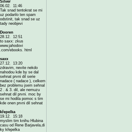
Silver
06.02. 11:46
Tak snad tentokrat se mi
uz podarilo ten spam
odstinit, tak snad se uz
tady neobjevi
Dooren
28.12. 12:51
to saxx: zkus
www.jahodovi
.com/ebooks. html
saxx
27.12. 13:20
zdravim, nevite nekdo
nahodou kde by se dal
sehnat prvni dil serie
nadace ( nadace ), celkem
bez problemu jsem sehnal
2 . & 3. dil, ale nemuzu
sehnat dil prvni. moc by
se mi hodila pomoc s tim
kde onen prvni dil sehnat
křepelka
19.12. 15:18
myslim tim knihu Hlubina
casu od Rene Barjavela,di
ky křepelka