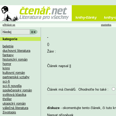
přihlásit se
statistika
-
kategorie
()
beletrie
duchovní literatura
Žánr :
fantasy
historický román
horror
Článek napsal
||
krimi
kultovní román
partnerské vztahy
sci-fi
sci-fi novella
Článek má
čtenářů. Ohodnoťte ho také :
společenský román
světová klasika
thriller
utopický román
válečná literatura
diskuze
- okomentujte tento článek, či tuto k
životopis
Napsat příspěvek
...