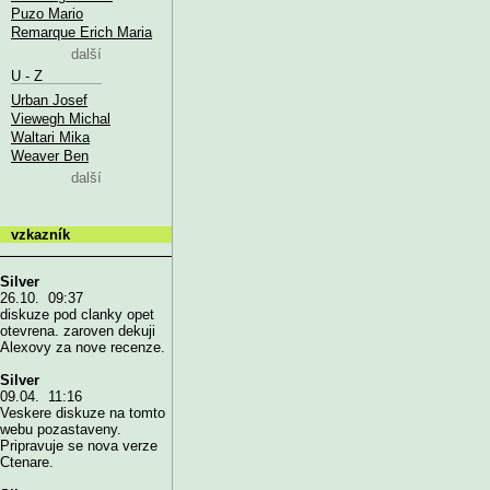
Puzo Mario
Remarque Erich Maria
další
U - Z
Urban Josef
Viewegh Michal
Waltari Mika
Weaver Ben
další
vzkazník
Silver
26.10. 09:37
diskuze pod clanky opet
otevrena. zaroven dekuji
Alexovy za nove recenze.
Silver
09.04. 11:16
Veskere diskuze na tomto
webu pozastaveny.
Pripravuje se nova verze
Ctenare.