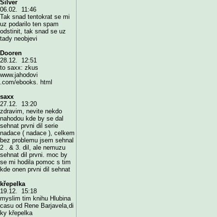
Silver
06.02. 11:46
Tak snad tentokrat se mi
uz podarilo ten spam
odstinit, tak snad se uz
tady neobjevi
Dooren
28.12. 12:51
to saxx: zkus
www.jahodovi
.com/ebooks. html
saxx
27.12. 13:20
zdravim, nevite nekdo
nahodou kde by se dal
sehnat prvni dil serie
nadace ( nadace ), celkem
bez problemu jsem sehnal
2 . & 3. dil, ale nemuzu
sehnat dil prvni. moc by
se mi hodila pomoc s tim
kde onen prvni dil sehnat
křepelka
19.12. 15:18
myslim tim knihu Hlubina
casu od Rene Barjavela,di
ky křepelka