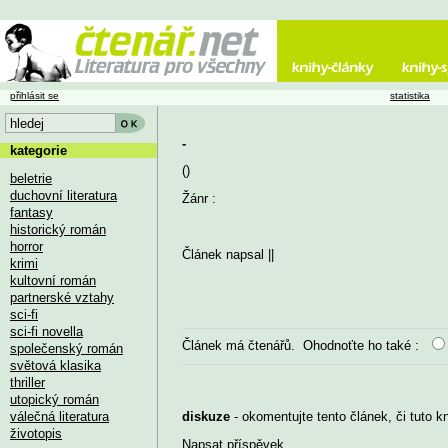
přihlásit se
statistika
-
kategorie
()
beletrie
duchovní literatura
Žánr :
fantasy
historický román
horror
Článek napsal
||
krimi
kultovní román
partnerské vztahy
sci-fi
sci-fi novella
Článek má
čtenářů. Ohodnoťte ho také :
společenský román
světová klasika
thriller
utopický román
válečná literatura
diskuze
- okomentujte tento článek, či tuto k
životopis
Napsat příspěvek
...