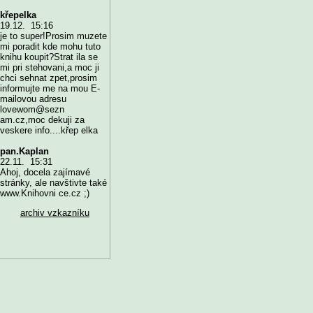
křepelka
19.12. 15:16
je to super!Prosim muzete
mi poradit kde mohu tuto
knihu koupit?Strat ila se
mi pri stehovani,a moc ji
chci sehnat zpet,prosim
informujte me na mou E-
mailovou adresu
lovewom@sezn
am.cz,moc dekuji za
veskere info....křep elka
pan.Kaplan
22.11. 15:31
Ahoj, docela zajímavé
stránky, ale navštivte také
www.Knihovni ce.cz ;)
archiv vzkazníku