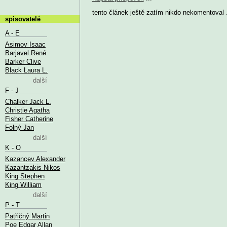
tento článek ještě zatím nikdo nekomentoval .
spisovatelé
A - E
Asimov Isaac
Barjavel René
Barker Clive
Black Laura L.
další
F - J
Chalker Jack L.
Christie Agatha
Fisher Catherine
Folný Jan
další
K - O
Kazancev Alexander
Kazantzakis Nikos
King Stephen
King William
další
P - T
Patřičný Martin
Poe Edgar Allan