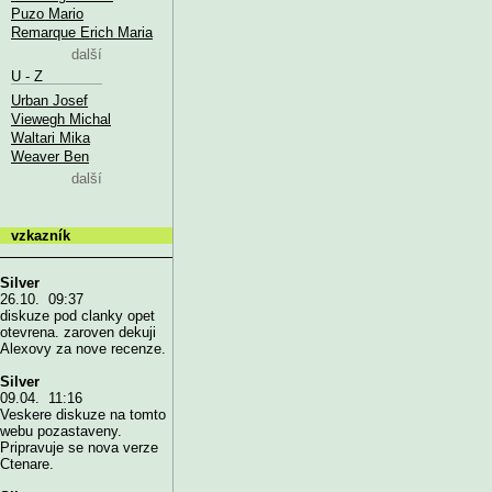
Puzo Mario
Remarque Erich Maria
další
U - Z
Urban Josef
Viewegh Michal
Waltari Mika
Weaver Ben
další
vzkazník
Silver
26.10. 09:37
diskuze pod clanky opet
otevrena. zaroven dekuji
Alexovy za nove recenze.
Silver
09.04. 11:16
Veskere diskuze na tomto
webu pozastaveny.
Pripravuje se nova verze
Ctenare.