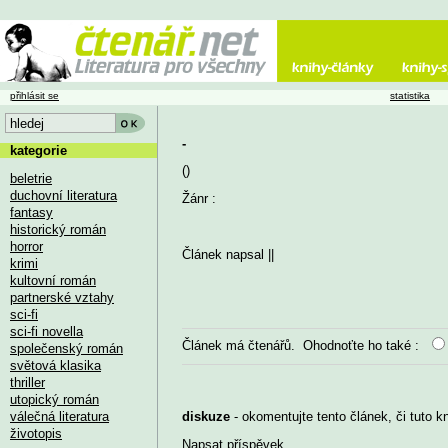
přihlásit se
statistika
-
kategorie
()
beletrie
duchovní literatura
Žánr :
fantasy
historický román
horror
Článek napsal
||
krimi
kultovní román
partnerské vztahy
sci-fi
sci-fi novella
Článek má
čtenářů. Ohodnoťte ho také :
společenský román
světová klasika
thriller
utopický román
válečná literatura
diskuze
- okomentujte tento článek, či tuto k
životopis
Napsat příspěvek
...