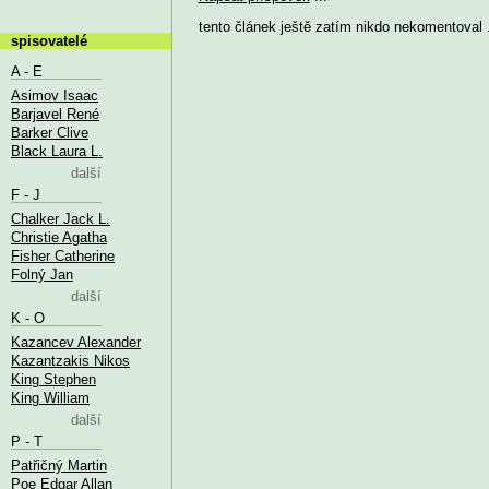
tento článek ještě zatím nikdo nekomentoval .
spisovatelé
A - E
Asimov Isaac
Barjavel René
Barker Clive
Black Laura L.
další
F - J
Chalker Jack L.
Christie Agatha
Fisher Catherine
Folný Jan
další
K - O
Kazancev Alexander
Kazantzakis Nikos
King Stephen
King William
další
P - T
Patřičný Martin
Poe Edgar Allan