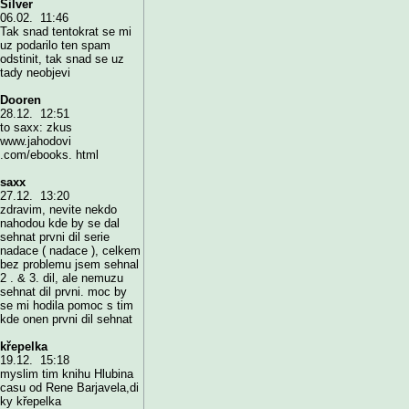
Silver
06.02. 11:46
Tak snad tentokrat se mi
uz podarilo ten spam
odstinit, tak snad se uz
tady neobjevi
Dooren
28.12. 12:51
to saxx: zkus
www.jahodovi
.com/ebooks. html
saxx
27.12. 13:20
zdravim, nevite nekdo
nahodou kde by se dal
sehnat prvni dil serie
nadace ( nadace ), celkem
bez problemu jsem sehnal
2 . & 3. dil, ale nemuzu
sehnat dil prvni. moc by
se mi hodila pomoc s tim
kde onen prvni dil sehnat
křepelka
19.12. 15:18
myslim tim knihu Hlubina
casu od Rene Barjavela,di
ky křepelka