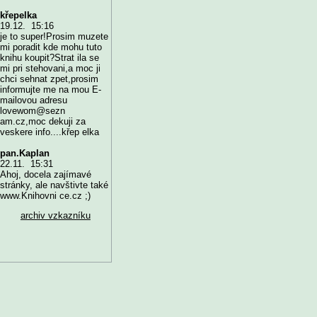
křepelka
19.12. 15:16
je to super!Prosim muzete
mi poradit kde mohu tuto
knihu koupit?Strat ila se
mi pri stehovani,a moc ji
chci sehnat zpet,prosim
informujte me na mou E-
mailovou adresu
lovewom@sezn
am.cz,moc dekuji za
veskere info....křep elka
pan.Kaplan
22.11. 15:31
Ahoj, docela zajímavé
stránky, ale navštivte také
www.Knihovni ce.cz ;)
archiv vzkazníku