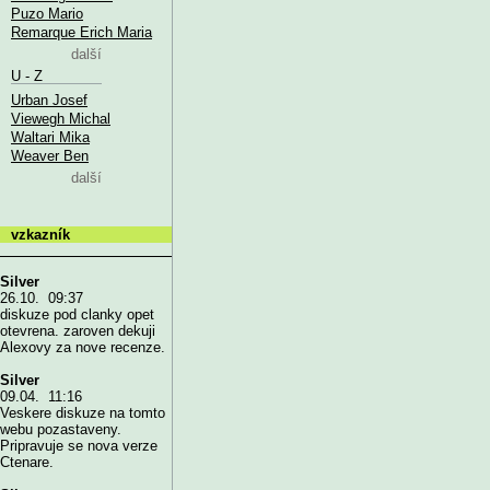
Puzo Mario
Remarque Erich Maria
další
U - Z
Urban Josef
Viewegh Michal
Waltari Mika
Weaver Ben
další
vzkazník
Silver
26.10. 09:37
diskuze pod clanky opet
otevrena. zaroven dekuji
Alexovy za nove recenze.
Silver
09.04. 11:16
Veskere diskuze na tomto
webu pozastaveny.
Pripravuje se nova verze
Ctenare.