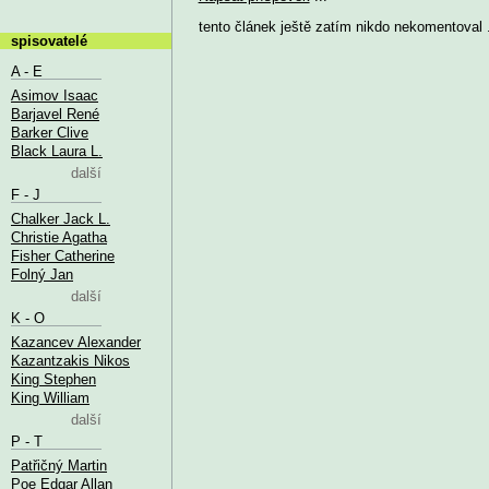
tento článek ještě zatím nikdo nekomentoval .
spisovatelé
A - E
Asimov Isaac
Barjavel René
Barker Clive
Black Laura L.
další
F - J
Chalker Jack L.
Christie Agatha
Fisher Catherine
Folný Jan
další
K - O
Kazancev Alexander
Kazantzakis Nikos
King Stephen
King William
další
P - T
Patřičný Martin
Poe Edgar Allan