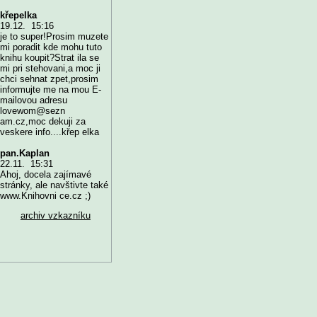
křepelka
19.12. 15:16
je to super!Prosim muzete
mi poradit kde mohu tuto
knihu koupit?Strat ila se
mi pri stehovani,a moc ji
chci sehnat zpet,prosim
informujte me na mou E-
mailovou adresu
lovewom@sezn
am.cz,moc dekuji za
veskere info....křep elka
pan.Kaplan
22.11. 15:31
Ahoj, docela zajímavé
stránky, ale navštivte také
www.Knihovni ce.cz ;)
archiv vzkazníku