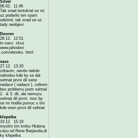
Silver
06.02. 11:46
Tak snad tentokrat se mi
uz podarilo ten spam
odstinit, tak snad se uz
tady neobjevi
Dooren
28.12. 12:51
to saxx: zkus
www.jahodovi
.com/ebooks. html
saxx
27.12. 13:20
zdravim, nevite nekdo
nahodou kde by se dal
sehnat prvni dil serie
nadace ( nadace ), celkem
bez problemu jsem sehnal
2 . & 3. dil, ale nemuzu
sehnat dil prvni. moc by
se mi hodila pomoc s tim
kde onen prvni dil sehnat
křepelka
19.12. 15:18
myslim tim knihu Hlubina
casu od Rene Barjavela,di
ky křepelka