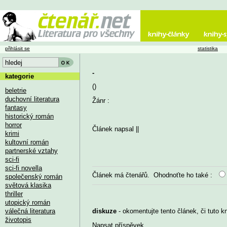
přihlásit se
statistika
-
kategorie
()
beletrie
duchovní literatura
Žánr :
fantasy
historický román
horror
Článek napsal
||
krimi
kultovní román
partnerské vztahy
sci-fi
sci-fi novella
Článek má
čtenářů. Ohodnoťte ho také :
společenský román
světová klasika
thriller
utopický román
válečná literatura
diskuze
- okomentujte tento článek, či tuto k
životopis
Napsat příspěvek
...