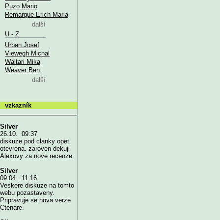
Puzo Mario
Remarque Erich Maria
další
U - Z
Urban Josef
Viewegh Michal
Waltari Mika
Weaver Ben
další
vzkazník
Silver
26.10. 09:37
diskuze pod clanky opet
otevrena. zaroven dekuji
Alexovy za nove recenze.
Silver
09.04. 11:16
Veskere diskuze na tomto
webu pozastaveny.
Pripravuje se nova verze
Ctenare.