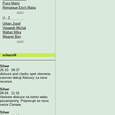
Puzo Mario
Remarque Erich Maria
další
U - Z
Urban Josef
Viewegh Michal
Waltari Mika
Weaver Ben
další
vzkazník
Silver
26.10. 09:37
diskuze pod clanky opet otevrena.
zaroven dekuji Alexovy za nove
recenze.
Silver
09.04. 11:16
Veskere diskuze na tomto webu
pozastaveny. Pripravuje se nova
verze Ctenare.
Silver