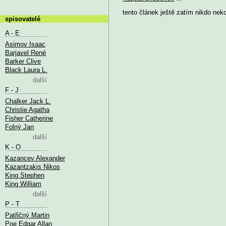
tento článek ještě zatím nikdo nek
spisovatelé
A - E
Asimov Isaac
Barjavel René
Barker Clive
Black Laura L.
další
F - J
Chalker Jack L.
Christie Agatha
Fisher Catherine
Folný Jan
další
K - O
Kazancev Alexander
Kazantzakis Nikos
King Stephen
King William
další
P - T
Patřičný Martin
Poe Edgar Allan