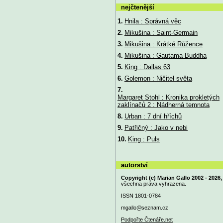
nejčtenější
1.
Hnila : Správná věc
2.
Mikušina : Saint-Germain
3.
Mikušina : Krátké Růžence
4.
Mikušina : Gautama Buddha
5.
King : Dallas 63
6.
Golemon : Ničitel světa
7.
Margaret Stohl : Kronika prokletých
zaklínačů 2 : Nádherná temnota
8.
Urban : 7 dní hříchů
9.
Patřičný : Jako v nebi
10.
King : Puls
autorství
Copyright (c) Marian Gallo 2002 - 2026,
všechna práva vyhrazena.
ISSN 1801-0784
mgallo@
seznam.cz
Podpořte Čtenáře.net