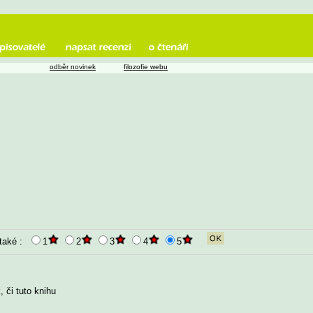
odběr novinek
filozofie webu
 také :
1
2
3
4
5
 či tuto knihu