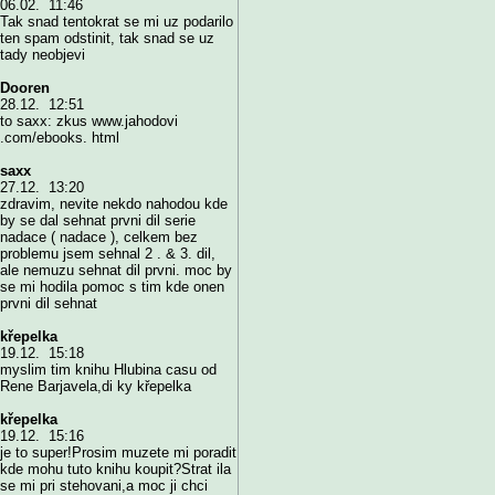
06.02. 11:46
Tak snad tentokrat se mi uz podarilo
ten spam odstinit, tak snad se uz
tady neobjevi
Dooren
28.12. 12:51
to saxx: zkus www.jahodovi
.com/ebooks. html
saxx
27.12. 13:20
zdravim, nevite nekdo nahodou kde
by se dal sehnat prvni dil serie
nadace ( nadace ), celkem bez
problemu jsem sehnal 2 . & 3. dil,
ale nemuzu sehnat dil prvni. moc by
se mi hodila pomoc s tim kde onen
prvni dil sehnat
křepelka
19.12. 15:18
myslim tim knihu Hlubina casu od
Rene Barjavela,di ky křepelka
křepelka
19.12. 15:16
je to super!Prosim muzete mi poradit
kde mohu tuto knihu koupit?Strat ila
se mi pri stehovani,a moc ji chci