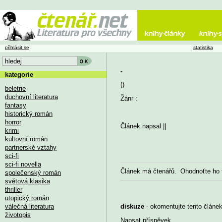
přihlásit se
statistika
-
kategorie
()
beletrie
duchovní literatura
Žánr :
fantasy
historický román
horror
Článek napsal
||
krimi
kultovní román
partnerské vztahy
sci-fi
sci-fi novella
Článek má
čtenářů. Ohodnoťte ho
společenský román
světová klasika
thriller
utopický román
válečná literatura
diskuze
- okomentujte tento článek,
životopis
Napsat příspěvek
...