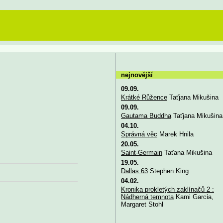
nejnovější
09.09.
Krátké Růžence
Taťjana Mikušina
09.09.
Gautama Buddha
Taťjana Mikušina
04.10.
Správná věc
Marek Hnila
20.05.
Saint-Germain
Taťana Mikušina
19.05.
Dallas 63
Stephen King
04.02.
Kronika prokletých zaklínačů 2 :
Nádherná temnota
Kami Garcia,
Margaret Stohl