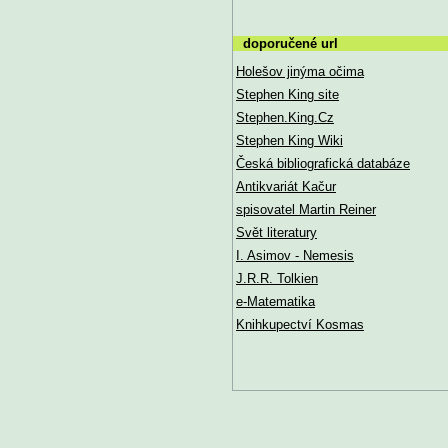
doporučené url
Holešov jinýma očima
Stephen King site
Stephen.King.Cz
Stephen King Wiki
Česká bibliografická databáze
Antikvariát Kačur
spisovatel Martin Reiner
Svět literatury
I. Asimov - Nemesis
J.R.R. Tolkien
e-Matematika
Knihkupectví Kosmas