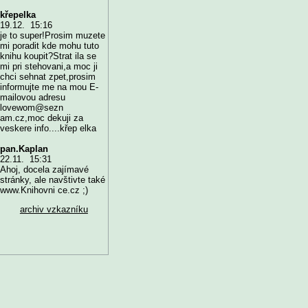
křepelka
19.12. 15:16
je to super!Prosim muzete
mi poradit kde mohu tuto
knihu koupit?Strat ila se
mi pri stehovani,a moc ji
chci sehnat zpet,prosim
informujte me na mou E-
mailovou adresu
lovewom@sezn
am.cz,moc dekuji za
veskere info....křep elka
pan.Kaplan
22.11. 15:31
Ahoj, docela zajímavé
stránky, ale navštivte také
www.Knihovni ce.cz ;)
archiv vzkazníku