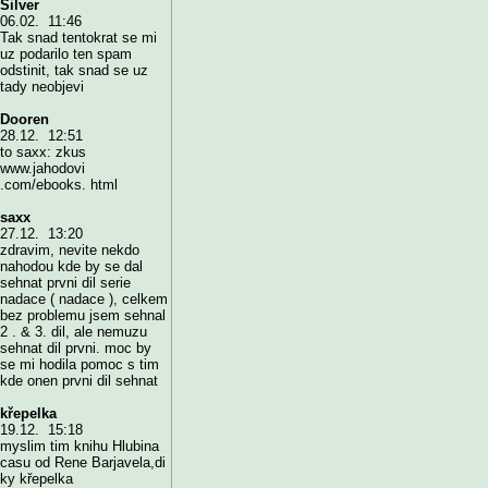
Silver
06.02. 11:46
Tak snad tentokrat se mi
uz podarilo ten spam
odstinit, tak snad se uz
tady neobjevi
Dooren
28.12. 12:51
to saxx: zkus
www.jahodovi
.com/ebooks. html
saxx
27.12. 13:20
zdravim, nevite nekdo
nahodou kde by se dal
sehnat prvni dil serie
nadace ( nadace ), celkem
bez problemu jsem sehnal
2 . & 3. dil, ale nemuzu
sehnat dil prvni. moc by
se mi hodila pomoc s tim
kde onen prvni dil sehnat
křepelka
19.12. 15:18
myslim tim knihu Hlubina
casu od Rene Barjavela,di
ky křepelka