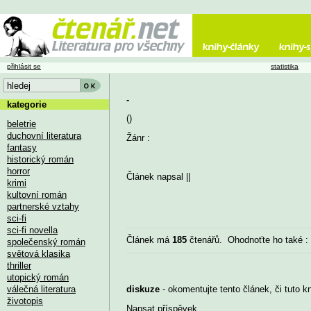
přihlásit se
statistika
-
kategorie
()
beletrie
duchovní literatura
Žánr :
fantasy
historický román
horror
Článek napsal
||
krimi
kultovní román
partnerské vztahy
sci-fi
sci-fi novella
Článek má
185
čtenářů. Ohodnoťte ho také 
společenský román
světová klasika
thriller
utopický román
válečná literatura
diskuze
- okomentujte tento článek, či tuto k
životopis
Napsat příspěvek
...