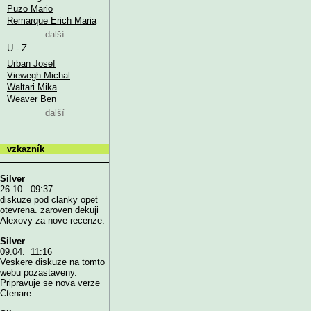
Puzo Mario
Remarque Erich Maria
další
U - Z
Urban Josef
Viewegh Michal
Waltari Mika
Weaver Ben
další
vzkazník
Silver
26.10. 09:37
diskuze pod clanky opet
otevrena. zaroven dekuji
Alexovy za nove recenze.
Silver
09.04. 11:16
Veskere diskuze na tomto
webu pozastaveny.
Pripravuje se nova verze
Ctenare.