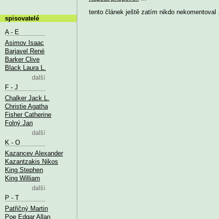
tento článek ještě zatím nikdo nekomentoval .
spisovatelé
A - E
Asimov Isaac
Barjavel René
Barker Clive
Black Laura L.
další
F - J
Chalker Jack L.
Christie Agatha
Fisher Catherine
Folný Jan
další
K - O
Kazancev Alexander
Kazantzakis Nikos
King Stephen
King William
další
P - T
Patřičný Martin
Poe Edgar Allan