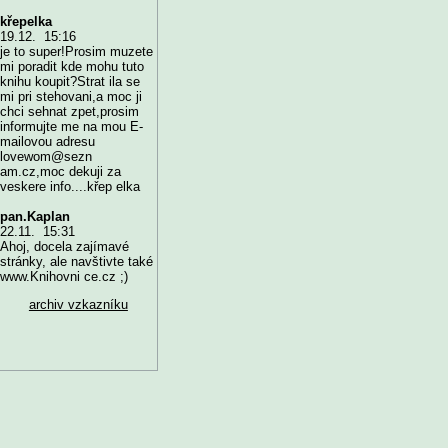
křepelka
19.12. 15:16
je to super!Prosim muzete
mi poradit kde mohu tuto
knihu koupit?Strat ila se
mi pri stehovani,a moc ji
chci sehnat zpet,prosim
informujte me na mou E-
mailovou adresu
lovewom@sezn
am.cz,moc dekuji za
veskere info....křep elka
pan.Kaplan
22.11. 15:31
Ahoj, docela zajímavé
stránky, ale navštivte také
www.Knihovni ce.cz ;)
archiv vzkazníku