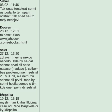
Silver
06.02. 11:46
Tak snad tentokrat se mi
uz podarilo ten spam
odstinit, tak snad se uz
tady neobjevi
Dooren
28.12. 12:51
to saxx: zkus
www.jahodovi
.com/ebooks. html
saxx
27.12. 13:20
zdravim, nevite nekdo
nahodou kde by se dal
sehnat prvni dil serie
nadace ( nadace ), celkem
bez problemu jsem sehnal
2 . & 3. dil, ale nemuzu
sehnat dil prvni. moc by
se mi hodila pomoc s tim
kde onen prvni dil sehnat
křepelka
19.12. 15:18
myslim tim knihu Hlubina
casu od Rene Barjavela,di
ky křepelka