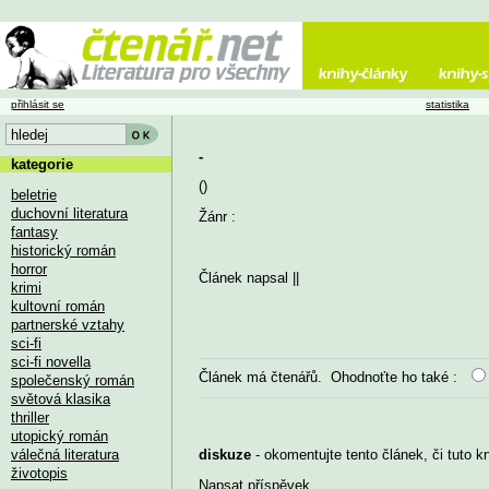
přihlásit se
statistika
-
kategorie
()
beletrie
duchovní literatura
Žánr :
fantasy
historický román
horror
Článek napsal
||
krimi
kultovní román
partnerské vztahy
sci-fi
sci-fi novella
Článek má
čtenářů. Ohodnoťte ho také :
společenský román
světová klasika
thriller
utopický román
válečná literatura
diskuze
- okomentujte tento článek, či tuto k
životopis
Napsat příspěvek
...