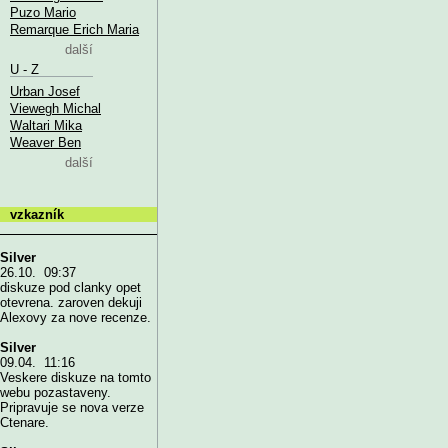
Puzo Mario
Remarque Erich Maria
další
U - Z
Urban Josef
Viewegh Michal
Waltari Mika
Weaver Ben
další
vzkazník
Silver
26.10. 09:37
diskuze pod clanky opet
otevrena. zaroven dekuji
Alexovy za nove recenze.
Silver
09.04. 11:16
Veskere diskuze na tomto
webu pozastaveny.
Pripravuje se nova verze
Ctenare.