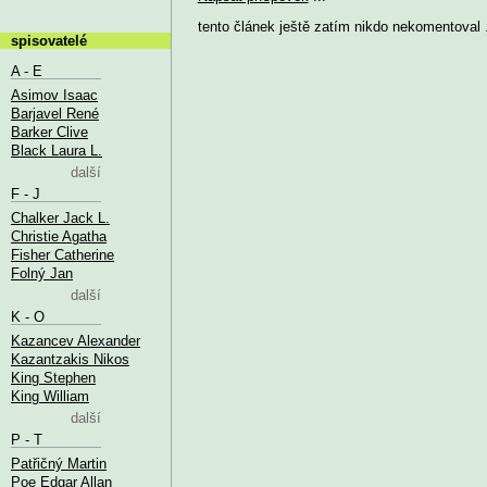
tento článek ještě zatím nikdo nekomentoval .
spisovatelé
A - E
Asimov Isaac
Barjavel René
Barker Clive
Black Laura L.
další
F - J
Chalker Jack L.
Christie Agatha
Fisher Catherine
Folný Jan
další
K - O
Kazancev Alexander
Kazantzakis Nikos
King Stephen
King William
další
P - T
Patřičný Martin
Poe Edgar Allan