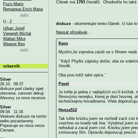
Článek má
1783
čtenářů. Ohodnoťte ho také
Puzo Mario
Remarque Erich Maria
další
U - Z
diskuze
- okomentujte tento článek, či tuto k
Urban Josef
Napsat příspěvek
...
Viewegh Michal
Waltari Mika
Kaos
Weaver Ben
další
Myslím,že zejména závěr se s filmem nedá a
´´Když Phyllis zápisky dočte, oba se srdečn
člověk.
vzkazník
Oba jsou totiž také opice.´´
Silver
Pavel
26.10. 09:37
diskuze pod clanky opet
Jo tohle je jedna z nejlepších sci-fi knížek,
otevrena. zaroven dekuji
filmovýmu remejku, kterej je dost hroznej, ale
Alexovy za nove recenze.
technickejma hovadinama. Vřele doporučuju.
Silver
Honza512
09.04. 11:16
Veskere diskuze na tomto
Tak tuhle knizku jsem se rozhodl zacit cist
webu pozastaveny.
vsechno se tvarilo tak line. Vytahnul jsem s
Pripravuje se nova verze
nefoukal a zacal jsem cist. Knizku jsem pre
Ctenare.
zminovany film. Opravdu doporucuji precist.