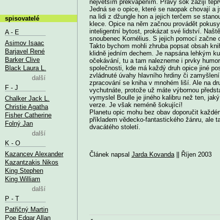
největším překvapením. Pravý šok zažijí teprv
Jedná se o opice, které se naopak chovají a 
na lidi z džungle hon a jejich terčem se stano
spisovatelé
klece. Opice na něm začnou provádět pokusy.
inteligentní bytost, prokázat své lidství. Naš
A - E
snoubenec Kornélius. S jejich pomocí začne o
Asimov Isaac
Takto bychom mohli zhruba popsat obsah knihy
Barjavel René
klidně jedním dechem. Je napsána lehkým kul
Barker Clive
očekávání, tu a tam nalezneme i prvky humoru 
Black Laura L.
společnosti, kde má každý druh opice jiné po
zvládnuté úvahy hlavního hrdiny či zamyšle
další
zpracování se kniha v mnohém liší. Ale na dr
F - J
vychutnáte, protože už máte výbornou předsta
vymyslel Boulle je jiného kalibru než ten, jaký
Chalker Jack L.
verze. Je však neméně šokující!
Christie Agatha
Planetu opic mohu bez obav doporučit každém
Fisher Catherine
příkladem vědecko-fantastického žánru, ale t
Folný Jan
dvacátého století.
další
K - O
Kazancev Alexander
Článek napsal
Jarda Kovanda
|| Říjen 2003
Kazantzakis Nikos
King Stephen
King William
další
P - T
Patřičný Martin
Poe Edgar Allan