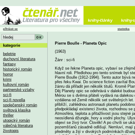
přihlásit se
statistika
Pierre Boulle - Planeta Opic
kategorie
(1963)
beletrie
duchovní literatura
Žánr : sci-fi
fantasy
Když se řekne Planeta opic, vybaví se zřejm
historický román
hlavní roli. Předlohou pro tento snímek byl st
horror
Pierre Boulle (1912-1994). Tento autor bývá
krimi
přes řeku Kwai. Do science fiction zavítal Bo
kultovní román
žánru dá přiřadit jen několik titulů. Kromě Pla
partnerské vztahy
Děj Planety opic se odehrává v daleké budouc
sci-fi
Mérou se s dvěma přáteli vydává na dalekou
sci-fi novella
vzdálena od Země několik set světelných let.
přiblíží, zahlédnou astronauti planetu podobn
společenský román
předpokládají existenci života, rozhodnou se 
světová klasika
Atmosféra, teplota a přitažlivost jsou stejné j
thriller
neosídlená džungle, hory a vodní plochy. Ulyx
utopický román
objeví se živý tvor. Člověk! A po chvíli se uk
válečná literatura
pozemšťanů zásadně odlišují. Nemluví, mají pr
životopis
předměty a žijí v divokých podmínkách džungle