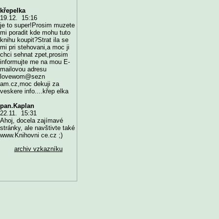
křepelka
19.12. 15:16
je to super!Prosim muzete
mi poradit kde mohu tuto
knihu koupit?Strat ila se
mi pri stehovani,a moc ji
chci sehnat zpet,prosim
informujte me na mou E-
mailovou adresu
lovewom@sezn
am.cz,moc dekuji za
veskere info....křep elka
pan.Kaplan
22.11. 15:31
Ahoj, docela zajímavé
stránky, ale navštivte také
www.Knihovni ce.cz ;)
archiv vzkazníku