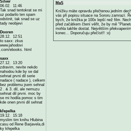
Silver
MaS
06.02. 11:46
Tak snad tentokrat se mi
Knížku máte opravdu přečtenou jedním dec
uz podarilo ten spam
vás při popisu situace na Sororu zamrazí. Ř
odstinit, tak snad se uz
bych, že knížka je 100x lepší než film. Nec
tady neobjevi
před začátkem čtení věřit, že by mě "Planet
mohla takhle dostat. Největším překvapením
Dooren
konec... Doporučuju přečíst!! :o)
28.12. 12:51
to saxx: zkus
www.jahodovi
.com/ebooks. html
saxx
27.12. 13:20
zdravim, nevite nekdo
nahodou kde by se dal
sehnat prvni dil serie
nadace ( nadace ), celkem
bez problemu jsem sehnal
2 . & 3. dil, ale nemuzu
sehnat dil prvni. moc by
se mi hodila pomoc s tim
kde onen prvni dil sehnat
křepelka
19.12. 15:18
myslim tim knihu Hlubina
casu od Rene Barjavela,di
ky křepelka