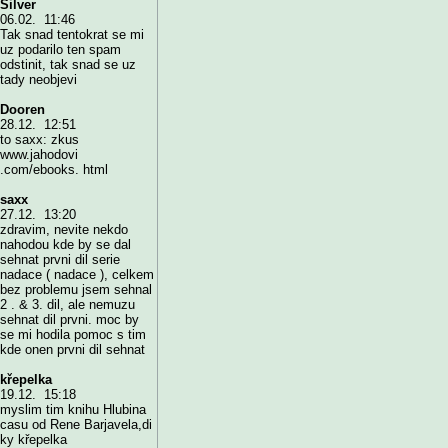
Silver
06.02. 11:46
Tak snad tentokrat se mi
uz podarilo ten spam
odstinit, tak snad se uz
tady neobjevi
Dooren
28.12. 12:51
to saxx: zkus
www.jahodovi
.com/ebooks. html
saxx
27.12. 13:20
zdravim, nevite nekdo
nahodou kde by se dal
sehnat prvni dil serie
nadace ( nadace ), celkem
bez problemu jsem sehnal
2 . & 3. dil, ale nemuzu
sehnat dil prvni. moc by
se mi hodila pomoc s tim
kde onen prvni dil sehnat
křepelka
19.12. 15:18
myslim tim knihu Hlubina
casu od Rene Barjavela,di
ky křepelka