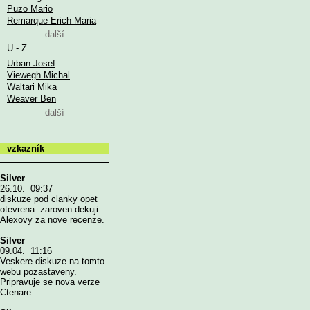
Puzo Mario
Remarque Erich Maria
další
U - Z
Urban Josef
Viewegh Michal
Waltari Mika
Weaver Ben
další
vzkazník
Silver
26.10. 09:37
diskuze pod clanky opet
otevrena. zaroven dekuji
Alexovy za nove recenze.
Silver
09.04. 11:16
Veskere diskuze na tomto
webu pozastaveny.
Pripravuje se nova verze
Ctenare.