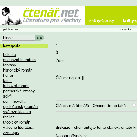
přihlásit se
statistika
-
kategorie
()
beletrie
duchovní literatura
Žánr :
fantasy
historický román
horror
Článek napsal
||
krimi
kultovní román
partnerské vztahy
sci-fi
sci-fi novella
Článek má
čtenářů. Ohodnoťte ho také :
společenský román
světová klasika
thriller
utopický román
válečná literatura
diskuze
- okomentujte tento článek, či tuto k
životopis
Napsat příspěvek
...