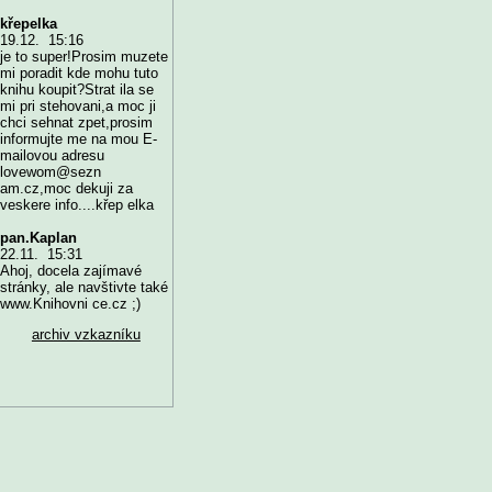
křepelka
19.12. 15:16
je to super!Prosim muzete
mi poradit kde mohu tuto
knihu koupit?Strat ila se
mi pri stehovani,a moc ji
chci sehnat zpet,prosim
informujte me na mou E-
mailovou adresu
lovewom@sezn
am.cz,moc dekuji za
veskere info....křep elka
pan.Kaplan
22.11. 15:31
Ahoj, docela zajímavé
stránky, ale navštivte také
www.Knihovni ce.cz ;)
archiv vzkazníku