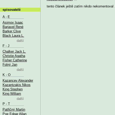
tento článek ještě zatím nikdo nekomentoval .
spisovatelé
A - E
Asimov Isaac
Barjavel René
Barker Clive
Black Laura L.
další
F - J
Chalker Jack L.
Christie Agatha
Fisher Catherine
Folný Jan
další
K - O
Kazancev Alexander
Kazantzakis Nikos
King Stephen
King William
další
P - T
Patřičný Martin
Poe Edgar Allan