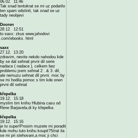
06.02. 11:46
Tak snad tentokrat se mi uz podarilo
ten spam odstinit, tak snad se uz
tady neobjevi
Dooren
28.12. 12:51
to saxx: zkus www.jahodovi
.com/ebooks. html
saxx
27.12. 13:20
zdravim, nevite nekdo nahodou kde
by se dal sehnat prvni dil serie
nadace ( nadace ), celkem bez
problemu jsem sehnal 2 . & 3. dil,
ale nemuzu sehnat dil prvni. moc by
se mi hodila pomoc s tim kde onen
prvni dil sehnat
křepelka
19.12. 15:18
myslim tim knihu Hlubina casu od
Rene Barjavela,di ky křepelka
křepelka
19.12. 15:16
je to super!Prosim muzete mi poradit
kde mohu tuto knihu koupit?Strat ila
se mi pri stehovani,a moc ji chci