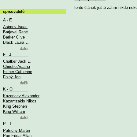
tento článek ještě zatím nikdo nek
spisovatelé
A - E
Asimov Isaac
Barjavel René
Barker Clive
Black Laura L.
další
F - J
Chalker Jack L.
Christie Agatha
Fisher Catherine
Folný Jan
další
K - O
Kazancev Alexander
Kazantzakis Nikos
King Stephen
King William
další
P - T
Patřičný Martin
Poe Edgar Allan