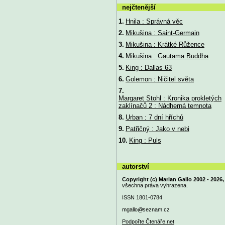
nejčtenější
1.
Hnila : Správná věc
2.
Mikušina : Saint-Germain
3.
Mikušina : Krátké Růžence
4.
Mikušina : Gautama Buddha
5.
King : Dallas 63
6.
Golemon : Ničitel světa
7.
Margaret Stohl : Kronika prokletých
zaklínačů 2 : Nádherná temnota
8.
Urban : 7 dní hříchů
9.
Patřičný : Jako v nebi
10.
King : Puls
autorství
Copyright (c) Marian Gallo 2002 - 2026,
všechna práva vyhrazena.
ISSN 1801-0784
mgallo@
seznam.cz
Podpořte Čtenáře.net