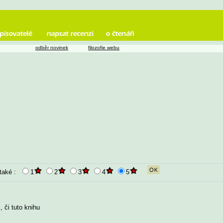
odběr novinek
filozofie webu
 také :
1
2
3
4
5
 či tuto knihu