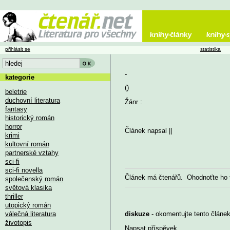
přihlásit se
statistika
-
kategorie
()
beletrie
duchovní literatura
Žánr :
fantasy
historický román
horror
Článek napsal
||
krimi
kultovní román
partnerské vztahy
sci-fi
sci-fi novella
Článek má
čtenářů. Ohodnoťte ho
společenský román
světová klasika
thriller
utopický román
válečná literatura
diskuze
- okomentujte tento článek,
životopis
Napsat příspěvek
...