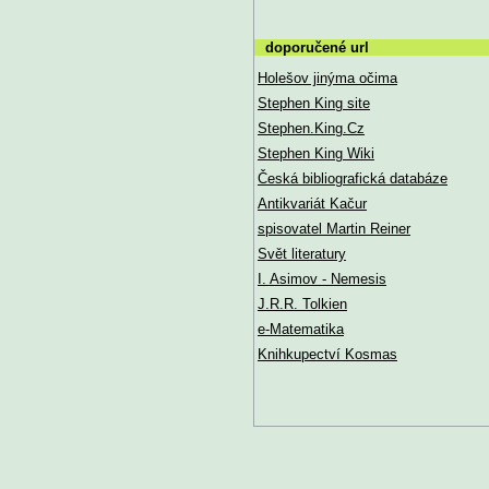
doporučené url
Holešov jinýma očima
Stephen King site
Stephen.King.Cz
Stephen King Wiki
Česká bibliografická databáze
Antikvariát Kačur
spisovatel Martin Reiner
Svět literatury
I. Asimov - Nemesis
J.R.R. Tolkien
e-Matematika
Knihkupectví Kosmas