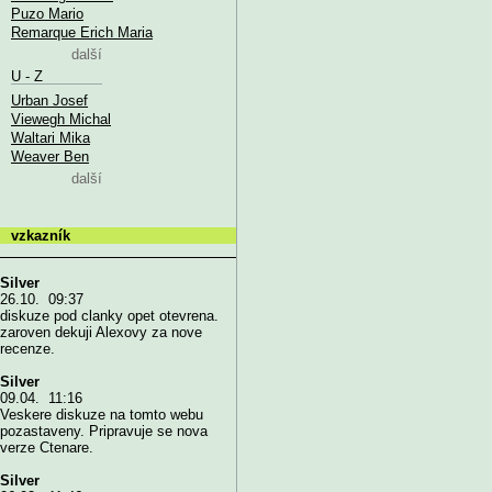
Puzo Mario
Remarque Erich Maria
další
U - Z
Urban Josef
Viewegh Michal
Waltari Mika
Weaver Ben
další
vzkazník
Silver
26.10. 09:37
diskuze pod clanky opet otevrena.
zaroven dekuji Alexovy za nove
recenze.
Silver
09.04. 11:16
Veskere diskuze na tomto webu
pozastaveny. Pripravuje se nova
verze Ctenare.
Silver