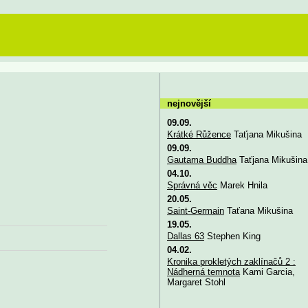
nejnovější
09.09.
Krátké Růžence
Taťjana Mikušina
09.09.
Gautama Buddha
Taťjana Mikušina
04.10.
Správná věc
Marek Hnila
20.05.
Saint-Germain
Taťana Mikušina
19.05.
Dallas 63
Stephen King
04.02.
Kronika prokletých zaklínačů 2 :
Nádherná temnota
Kami Garcia,
Margaret Stohl