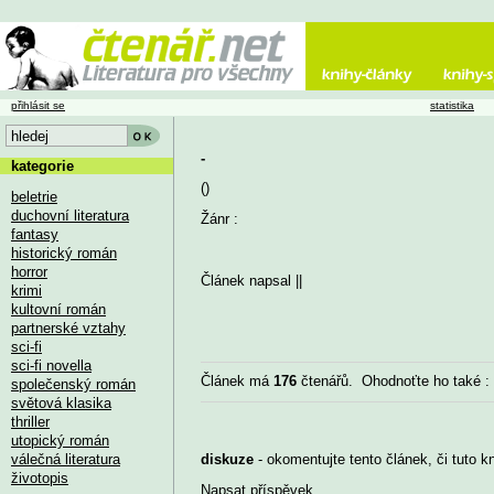
přihlásit se
statistika
-
kategorie
()
beletrie
duchovní literatura
Žánr :
fantasy
historický román
horror
Článek napsal
||
krimi
kultovní román
partnerské vztahy
sci-fi
sci-fi novella
Článek má
176
čtenářů. Ohodnoťte ho také 
společenský román
světová klasika
thriller
utopický román
válečná literatura
diskuze
- okomentujte tento článek, či tuto k
životopis
Napsat příspěvek
...