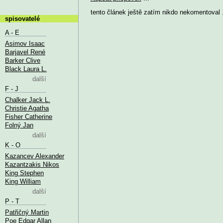
tento článek ještě zatím nikdo nekomentoval .
spisovatelé
A - E
Asimov Isaac
Barjavel René
Barker Clive
Black Laura L.
další
F - J
Chalker Jack L.
Christie Agatha
Fisher Catherine
Folný Jan
další
K - O
Kazancev Alexander
Kazantzakis Nikos
King Stephen
King William
další
P - T
Patřičný Martin
Poe Edgar Allan