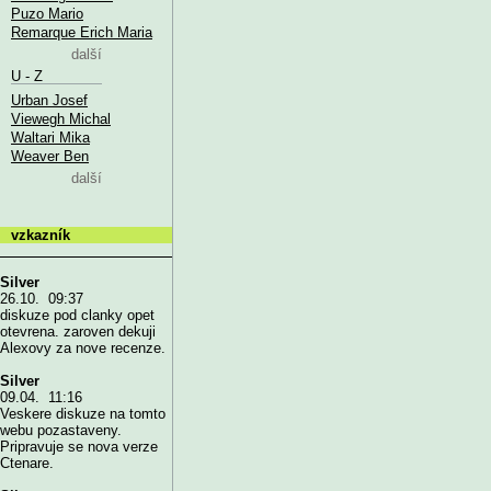
Puzo Mario
Remarque Erich Maria
další
U - Z
Urban Josef
Viewegh Michal
Waltari Mika
Weaver Ben
další
vzkazník
Silver
26.10. 09:37
diskuze pod clanky opet
otevrena. zaroven dekuji
Alexovy za nove recenze.
Silver
09.04. 11:16
Veskere diskuze na tomto
webu pozastaveny.
Pripravuje se nova verze
Ctenare.