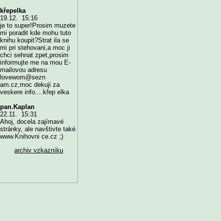
křepelka
19.12. 15:16
je to super!Prosim muzete
mi poradit kde mohu tuto
knihu koupit?Strat ila se
mi pri stehovani,a moc ji
chci sehnat zpet,prosim
informujte me na mou E-
mailovou adresu
lovewom@sezn
am.cz,moc dekuji za
veskere info....křep elka
pan.Kaplan
22.11. 15:31
Ahoj, docela zajímavé
stránky, ale navštivte také
www.Knihovni ce.cz ;)
archiv vzkazníku