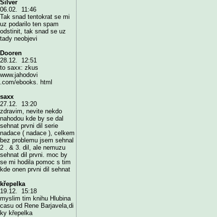
Silver
06.02. 11:46
Tak snad tentokrat se mi
uz podarilo ten spam
odstinit, tak snad se uz
tady neobjevi
Dooren
28.12. 12:51
to saxx: zkus
www.jahodovi
.com/ebooks. html
saxx
27.12. 13:20
zdravim, nevite nekdo
nahodou kde by se dal
sehnat prvni dil serie
nadace ( nadace ), celkem
bez problemu jsem sehnal
2 . & 3. dil, ale nemuzu
sehnat dil prvni. moc by
se mi hodila pomoc s tim
kde onen prvni dil sehnat
křepelka
19.12. 15:18
myslim tim knihu Hlubina
casu od Rene Barjavela,di
ky křepelka