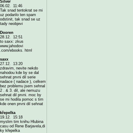
Silver
06.02. 11:46
Tak snad tentokrat se mi
uz podarilo ten spam
odstinit, tak snad se uz
tady neobjevi
Dooren
28.12. 12:51
to saxx: zkus
www.jahodovi
.com/ebooks. html
saxx
27.12. 13:20
zdravim, nevite nekdo
nahodou kde by se dal
sehnat prvni dil serie
nadace ( nadace ), celkem
bez problemu jsem sehnal
2 . & 3. dil, ale nemuzu
sehnat dil prvni. moc by
se mi hodila pomoc s tim
kde onen prvni dil sehnat
křepelka
19.12. 15:18
myslim tim knihu Hlubina
casu od Rene Barjavela,di
ky křepelka