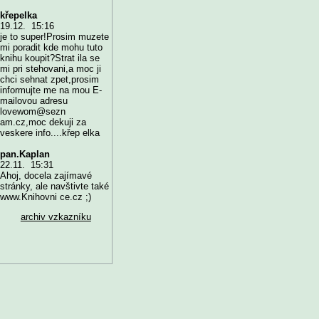
křepelka
19.12. 15:16
je to super!Prosim muzete
mi poradit kde mohu tuto
knihu koupit?Strat ila se
mi pri stehovani,a moc ji
chci sehnat zpet,prosim
informujte me na mou E-
mailovou adresu
lovewom@sezn
am.cz,moc dekuji za
veskere info....křep elka
pan.Kaplan
22.11. 15:31
Ahoj, docela zajímavé
stránky, ale navštivte také
www.Knihovni ce.cz ;)
archiv vzkazníku