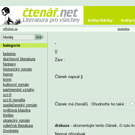
přihlásit se
statistika
-
kategorie
()
beletrie
duchovní literatura
Žánr :
fantasy
historický román
horror
Článek napsal
||
krimi
kultovní román
partnerské vztahy
sci-fi
sci-fi novella
Článek má
čtenářů. Ohodnoťte ho také :
společenský román
světová klasika
thriller
utopický román
válečná literatura
diskuze
- okomentujte tento článek, či tuto k
životopis
Napsat příspěvek
...