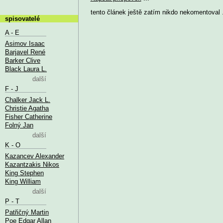
tento článek ještě zatím nikdo nekomentoval .
spisovatelé
A - E
Asimov Isaac
Barjavel René
Barker Clive
Black Laura L.
další
F - J
Chalker Jack L.
Christie Agatha
Fisher Catherine
Folný Jan
další
K - O
Kazancev Alexander
Kazantzakis Nikos
King Stephen
King William
další
P - T
Patřičný Martin
Poe Edgar Allan