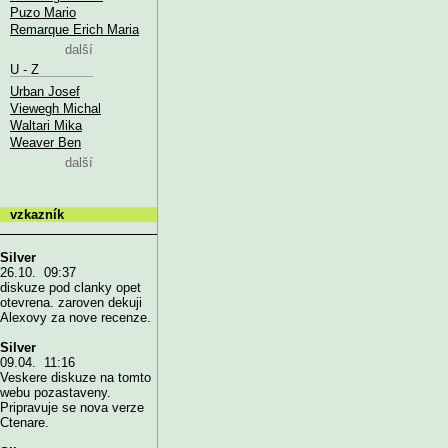
Puzo Mario
Remarque Erich Maria
další
U - Z
Urban Josef
Viewegh Michal
Waltari Mika
Weaver Ben
další
vzkazník
Silver
26.10. 09:37
diskuze pod clanky opet
otevrena. zaroven dekuji
Alexovy za nove recenze.
Silver
09.04. 11:16
Veskere diskuze na tomto
webu pozastaveny.
Pripravuje se nova verze
Ctenare.