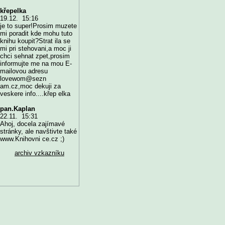
křepelka
19.12. 15:16
je to super!Prosim muzete
mi poradit kde mohu tuto
knihu koupit?Strat ila se
mi pri stehovani,a moc ji
chci sehnat zpet,prosim
informujte me na mou E-
mailovou adresu
lovewom@sezn
am.cz,moc dekuji za
veskere info....křep elka
pan.Kaplan
22.11. 15:31
Ahoj, docela zajímavé
stránky, ale navštivte také
www.Knihovni ce.cz ;)
archiv vzkazníku