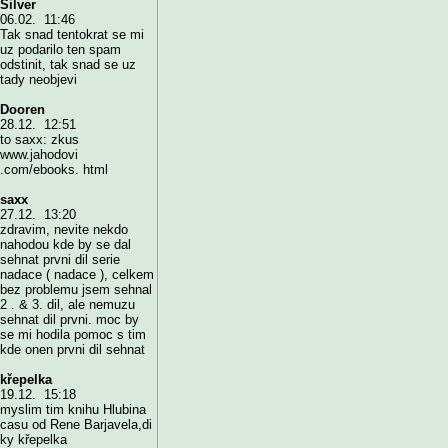
Silver
06.02. 11:46
Tak snad tentokrat se mi
uz podarilo ten spam
odstinit, tak snad se uz
tady neobjevi
Dooren
28.12. 12:51
to saxx: zkus
www.jahodovi
.com/ebooks. html
saxx
27.12. 13:20
zdravim, nevite nekdo
nahodou kde by se dal
sehnat prvni dil serie
nadace ( nadace ), celkem
bez problemu jsem sehnal
2 . & 3. dil, ale nemuzu
sehnat dil prvni. moc by
se mi hodila pomoc s tim
kde onen prvni dil sehnat
křepelka
19.12. 15:18
myslim tim knihu Hlubina
casu od Rene Barjavela,di
ky křepelka