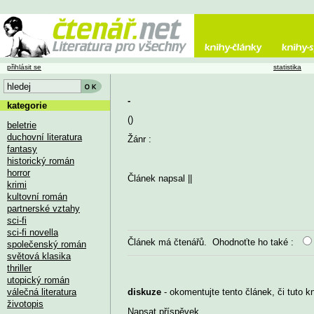
přihlásit se
statistika
-
kategorie
()
beletrie
duchovní literatura
Žánr :
fantasy
historický román
horror
Článek napsal
||
krimi
kultovní román
partnerské vztahy
sci-fi
sci-fi novella
Článek má
čtenářů. Ohodnoťte ho také :
společenský román
světová klasika
thriller
utopický román
válečná literatura
diskuze
- okomentujte tento článek, či tuto k
životopis
Napsat příspěvek
...