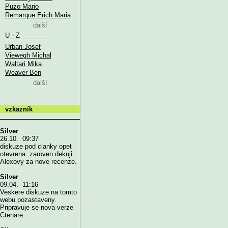
Puzo Mario
Remarque Erich Maria
další
U - Z
Urban Josef
Viewegh Michal
Waltari Mika
Weaver Ben
další
vzkazník
Silver
26.10. 09:37
diskuze pod clanky opet
otevrena. zaroven dekuji
Alexovy za nove recenze.
Silver
09.04. 11:16
Veskere diskuze na tomto
webu pozastaveny.
Pripravuje se nova verze
Ctenare.