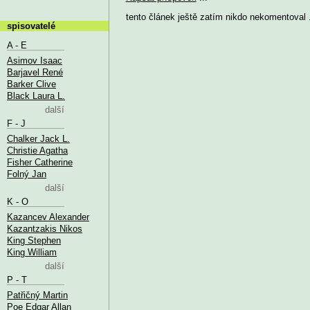
tento článek ještě zatím nikdo nekomentoval .
spisovatelé
A - E
Asimov Isaac
Barjavel René
Barker Clive
Black Laura L.
další
F - J
Chalker Jack L.
Christie Agatha
Fisher Catherine
Folný Jan
další
K - O
Kazancev Alexander
Kazantzakis Nikos
King Stephen
King William
další
P - T
Patřičný Martin
Poe Edgar Allan