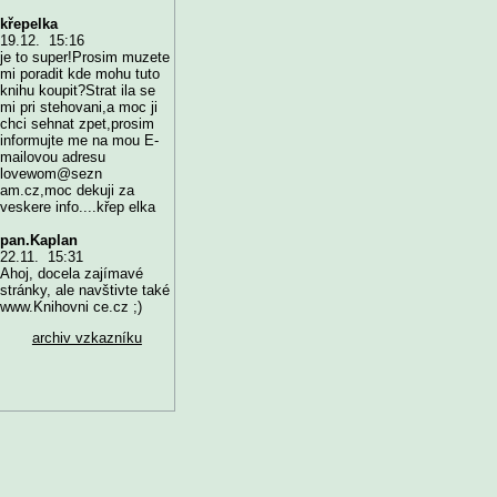
křepelka
19.12. 15:16
je to super!Prosim muzete
mi poradit kde mohu tuto
knihu koupit?Strat ila se
mi pri stehovani,a moc ji
chci sehnat zpet,prosim
informujte me na mou E-
mailovou adresu
lovewom@sezn
am.cz,moc dekuji za
veskere info....křep elka
pan.Kaplan
22.11. 15:31
Ahoj, docela zajímavé
stránky, ale navštivte také
www.Knihovni ce.cz ;)
archiv vzkazníku