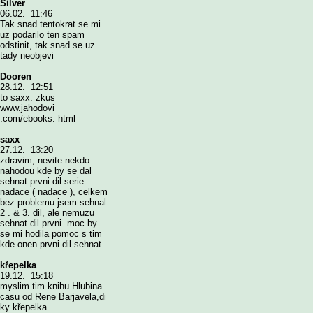
Silver
06.02. 11:46
Tak snad tentokrat se mi
uz podarilo ten spam
odstinit, tak snad se uz
tady neobjevi
Dooren
28.12. 12:51
to saxx: zkus
www.jahodovi
.com/ebooks. html
saxx
27.12. 13:20
zdravim, nevite nekdo
nahodou kde by se dal
sehnat prvni dil serie
nadace ( nadace ), celkem
bez problemu jsem sehnal
2 . & 3. dil, ale nemuzu
sehnat dil prvni. moc by
se mi hodila pomoc s tim
kde onen prvni dil sehnat
křepelka
19.12. 15:18
myslim tim knihu Hlubina
casu od Rene Barjavela,di
ky křepelka