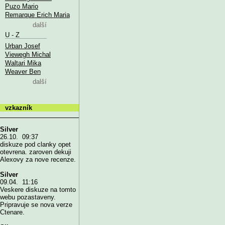
Puzo Mario
Remarque Erich Maria
další
U - Z
Urban Josef
Viewegh Michal
Waltari Mika
Weaver Ben
další
vzkazník
Silver
26.10. 09:37
diskuze pod clanky opet
otevrena. zaroven dekuji
Alexovy za nove recenze.
Silver
09.04. 11:16
Veskere diskuze na tomto
webu pozastaveny.
Pripravuje se nova verze
Ctenare.