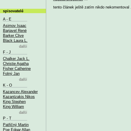
tento článek ještě zatím nikdo nekomentoval .
spisovatelé
A - E
Asimov Isaac
Barjavel René
Barker Clive
Black Laura L.
další
F - J
Chalker Jack L.
Christie Agatha
Fisher Catherine
Folný Jan
další
K - O
Kazancev Alexander
Kazantzakis Nikos
King Stephen
King William
další
P - T
Patřičný Martin
Poe Edgar Allan