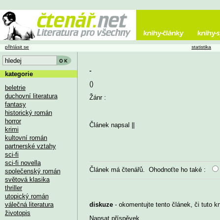
přihlásit se
statistika
-
kategorie
()
beletrie
duchovní literatura
Žánr :
fantasy
historický román
horror
Článek napsal
||
krimi
kultovní román
partnerské vztahy
sci-fi
sci-fi novella
Článek má
čtenářů. Ohodnoťte ho také :
společenský román
světová klasika
thriller
utopický román
válečná literatura
diskuze
- okomentujte tento článek, či tuto k
životopis
Napsat příspěvek
...