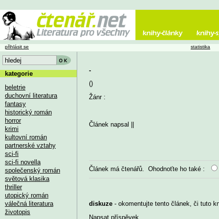
přihlásit se
statistika
-
kategorie
()
beletrie
duchovní literatura
Žánr :
fantasy
historický román
horror
Článek napsal
||
krimi
kultovní román
partnerské vztahy
sci-fi
sci-fi novella
Článek má
čtenářů. Ohodnoťte ho také :
společenský román
světová klasika
thriller
utopický román
válečná literatura
diskuze
- okomentujte tento článek, či tuto k
životopis
Napsat příspěvek
...