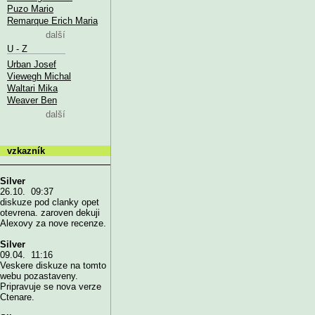
Puzo Mario
Remarque Erich Maria
další
U - Z
Urban Josef
Viewegh Michal
Waltari Mika
Weaver Ben
další
vzkazník
Silver
26.10. 09:37
diskuze pod clanky opet
otevrena. zaroven dekuji
Alexovy za nove recenze.
Silver
09.04. 11:16
Veskere diskuze na tomto
webu pozastaveny.
Pripravuje se nova verze
Ctenare.