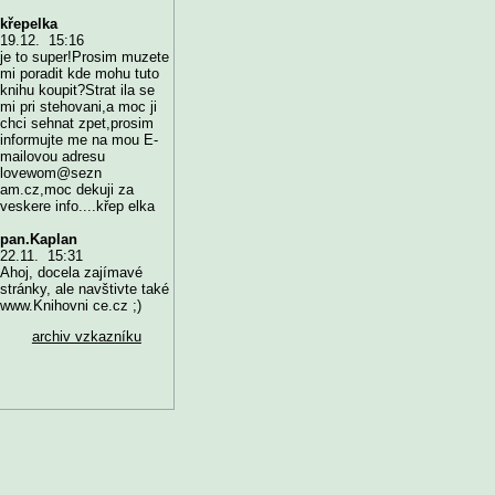
křepelka
19.12. 15:16
je to super!Prosim muzete
mi poradit kde mohu tuto
knihu koupit?Strat ila se
mi pri stehovani,a moc ji
chci sehnat zpet,prosim
informujte me na mou E-
mailovou adresu
lovewom@sezn
am.cz,moc dekuji za
veskere info....křep elka
pan.Kaplan
22.11. 15:31
Ahoj, docela zajímavé
stránky, ale navštivte také
www.Knihovni ce.cz ;)
archiv vzkazníku