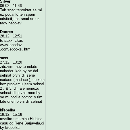
Silver
06.02. 11:46
Tak snad tentokrat se mi
uz podarilo ten spam
odstinit, tak snad se uz
tady neobjevi
Dooren
28.12. 12:51
to saxx: zkus
www.jahodovi
.com/ebooks. html
saxx
27.12. 13:20
zdravim, nevite nekdo
nahodou kde by se dal
sehnat prvni dil serie
nadace ( nadace ), celkem
bez problemu jsem sehnal
2 . & 3. dil, ale nemuzu
sehnat dil prvni. moc by
se mi hodila pomoc s tim
kde onen prvni dil sehnat
křepelka
19.12. 15:18
myslim tim knihu Hlubina
casu od Rene Barjavela,di
ky křepelka