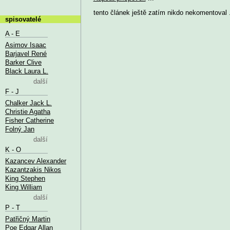
tento článek ještě zatím nikdo nekomentoval .
spisovatelé
A - E
Asimov Isaac
Barjavel René
Barker Clive
Black Laura L.
další
F - J
Chalker Jack L.
Christie Agatha
Fisher Catherine
Folný Jan
další
K - O
Kazancev Alexander
Kazantzakis Nikos
King Stephen
King William
další
P - T
Patřičný Martin
Poe Edgar Allan