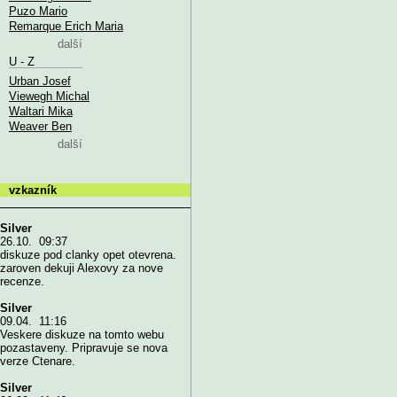
Puzo Mario
Remarque Erich Maria
další
U - Z
Urban Josef
Viewegh Michal
Waltari Mika
Weaver Ben
další
vzkazník
Silver
26.10. 09:37
diskuze pod clanky opet otevrena.
zaroven dekuji Alexovy za nove
recenze.
Silver
09.04. 11:16
Veskere diskuze na tomto webu
pozastaveny. Pripravuje se nova
verze Ctenare.
Silver