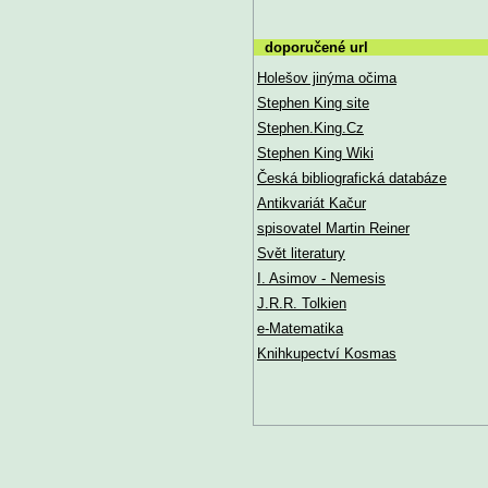
doporučené url
Holešov jinýma očima
Stephen King site
Stephen.King.Cz
Stephen King Wiki
Česká bibliografická databáze
Antikvariát Kačur
spisovatel Martin Reiner
Svět literatury
I. Asimov - Nemesis
J.R.R. Tolkien
e-Matematika
Knihkupectví Kosmas