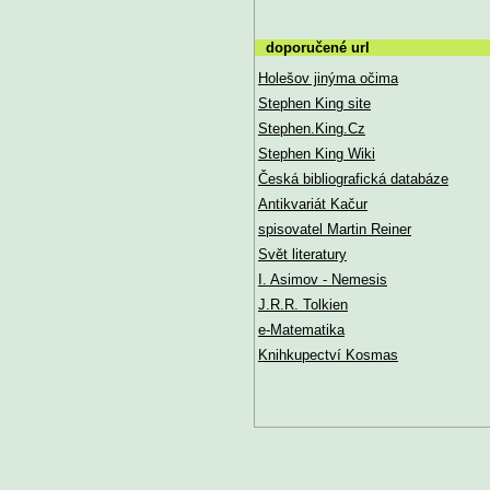
doporučené url
Holešov jinýma očima
Stephen King site
Stephen.King.Cz
Stephen King Wiki
Česká bibliografická databáze
Antikvariát Kačur
spisovatel Martin Reiner
Svět literatury
I. Asimov - Nemesis
J.R.R. Tolkien
e-Matematika
Knihkupectví Kosmas