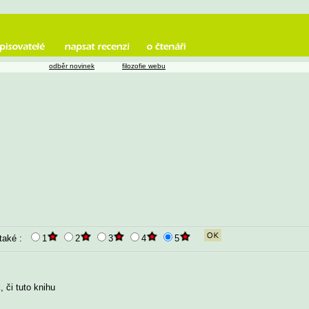
odběr novinek
filozofie webu
 také :
1
2
3
4
5
 či tuto knihu