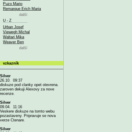
Puzo Mario
Remarque Erich Maria
další
U - Z
Urban Josef
Viewegh Michal
Waltari Mika
Weaver Ben
další
vzkazník
Silver
26.10. 09:37
diskuze pod clanky opet otevrena.
zaroven dekuji Alexovy za nove
recenze.
Silver
09.04. 11:16
Veskere diskuze na tomto webu
pozastaveny. Pripravuje se nova
verze Ctenare.
Silver