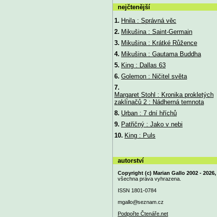
nejčtenější
1.
Hnila : Správná věc
2.
Mikušina : Saint-Germain
3.
Mikušina : Krátké Růžence
4.
Mikušina : Gautama Buddha
5.
King : Dallas 63
6.
Golemon : Ničitel světa
7.
Margaret Stohl : Kronika prokletých
zaklínačů 2 : Nádherná temnota
8.
Urban : 7 dní hříchů
9.
Patřičný : Jako v nebi
10.
King : Puls
autorství
Copyright (c) Marian Gallo 2002 - 2026,
všechna práva vyhrazena.
ISSN 1801-0784
mgallo@
seznam.cz
Podpořte Čtenáře.net