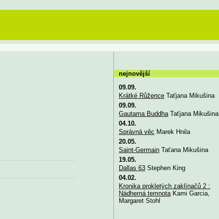
nejnovější
09.09.
Krátké Růžence
Taťjana Mikušina
09.09.
Gautama Buddha
Taťjana Mikušina
04.10.
Správná věc
Marek Hnila
20.05.
Saint-Germain
Taťana Mikušina
19.05.
Dallas 63
Stephen King
04.02.
Kronika prokletých zaklínačů 2 :
Nádherná temnota
Kami Garcia,
Margaret Stohl