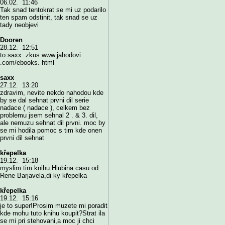
06.02. 11:46
Tak snad tentokrat se mi uz podarilo
ten spam odstinit, tak snad se uz
tady neobjevi
Dooren
28.12. 12:51
to saxx: zkus www.jahodovi
.com/ebooks. html
saxx
27.12. 13:20
zdravim, nevite nekdo nahodou kde
by se dal sehnat prvni dil serie
nadace ( nadace ), celkem bez
problemu jsem sehnal 2 . & 3. dil,
ale nemuzu sehnat dil prvni. moc by
se mi hodila pomoc s tim kde onen
prvni dil sehnat
křepelka
19.12. 15:18
myslim tim knihu Hlubina casu od
Rene Barjavela,di ky křepelka
křepelka
19.12. 15:16
je to super!Prosim muzete mi poradit
kde mohu tuto knihu koupit?Strat ila
se mi pri stehovani,a moc ji chci