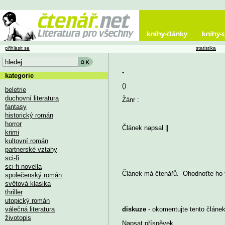
přihlásit se
statistika
-
kategorie
()
beletrie
duchovní literatura
Žánr :
fantasy
historický román
horror
Článek napsal
||
krimi
kultovní román
partnerské vztahy
sci-fi
sci-fi novella
Článek má
čtenářů. Ohodnoťte ho
společenský román
světová klasika
thriller
utopický román
válečná literatura
diskuze
- okomentujte tento článek,
životopis
Napsat příspěvek
...