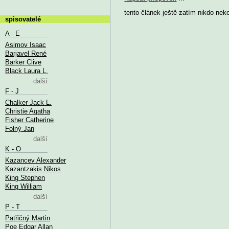
tento článek ještě zatím nikdo nek
spisovatelé
A - E
Asimov Isaac
Barjavel René
Barker Clive
Black Laura L.
další
F - J
Chalker Jack L.
Christie Agatha
Fisher Catherine
Folný Jan
další
K - O
Kazancev Alexander
Kazantzakis Nikos
King Stephen
King William
další
P - T
Patřičný Martin
Poe Edgar Allan