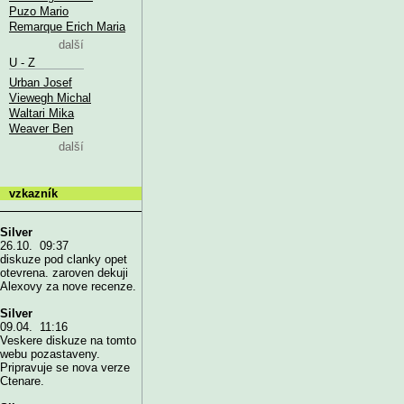
Puzo Mario
Remarque Erich Maria
další
U - Z
Urban Josef
Viewegh Michal
Waltari Mika
Weaver Ben
další
vzkazník
Silver
26.10. 09:37
diskuze pod clanky opet
otevrena. zaroven dekuji
Alexovy za nove recenze.
Silver
09.04. 11:16
Veskere diskuze na tomto
webu pozastaveny.
Pripravuje se nova verze
Ctenare.