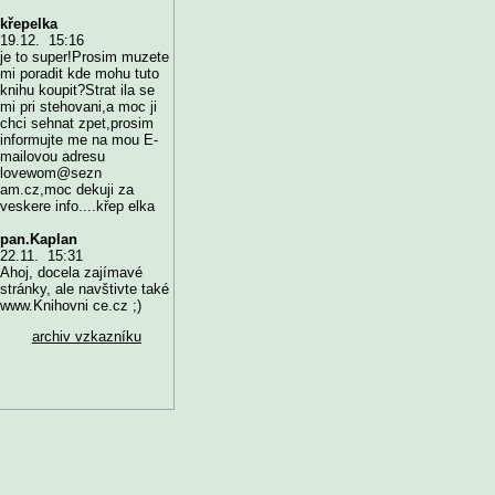
křepelka
19.12. 15:16
je to super!Prosim muzete
mi poradit kde mohu tuto
knihu koupit?Strat ila se
mi pri stehovani,a moc ji
chci sehnat zpet,prosim
informujte me na mou E-
mailovou adresu
lovewom@sezn
am.cz,moc dekuji za
veskere info....křep elka
pan.Kaplan
22.11. 15:31
Ahoj, docela zajímavé
stránky, ale navštivte také
www.Knihovni ce.cz ;)
archiv vzkazníku