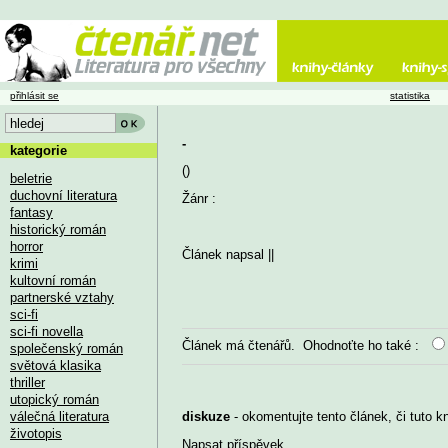
přihlásit se
statistika
-
kategorie
()
beletrie
duchovní literatura
Žánr :
fantasy
historický román
horror
Článek napsal
||
krimi
kultovní román
partnerské vztahy
sci-fi
sci-fi novella
Článek má
čtenářů. Ohodnoťte ho také :
společenský román
světová klasika
thriller
utopický román
válečná literatura
diskuze
- okomentujte tento článek, či tuto k
životopis
Napsat příspěvek
...