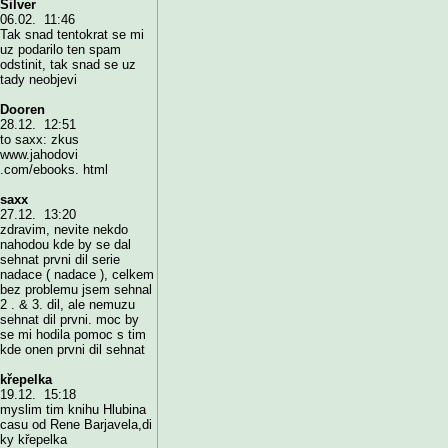
Silver
06.02. 11:46
Tak snad tentokrat se mi
uz podarilo ten spam
odstinit, tak snad se uz
tady neobjevi
Dooren
28.12. 12:51
to saxx: zkus
www.jahodovi
.com/ebooks. html
saxx
27.12. 13:20
zdravim, nevite nekdo
nahodou kde by se dal
sehnat prvni dil serie
nadace ( nadace ), celkem
bez problemu jsem sehnal
2 . & 3. dil, ale nemuzu
sehnat dil prvni. moc by
se mi hodila pomoc s tim
kde onen prvni dil sehnat
křepelka
19.12. 15:18
myslim tim knihu Hlubina
casu od Rene Barjavela,di
ky křepelka