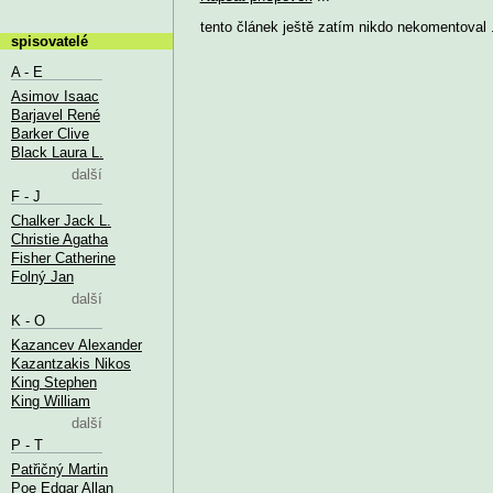
tento článek ještě zatím nikdo nekomentoval .
spisovatelé
A - E
Asimov Isaac
Barjavel René
Barker Clive
Black Laura L.
další
F - J
Chalker Jack L.
Christie Agatha
Fisher Catherine
Folný Jan
další
K - O
Kazancev Alexander
Kazantzakis Nikos
King Stephen
King William
další
P - T
Patřičný Martin
Poe Edgar Allan