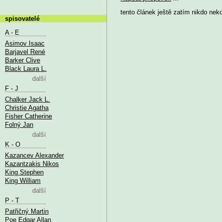
tento článek ještě zatím nikdo nek
spisovatelé
A - E
Asimov Isaac
Barjavel René
Barker Clive
Black Laura L.
další
F - J
Chalker Jack L.
Christie Agatha
Fisher Catherine
Folný Jan
další
K - O
Kazancev Alexander
Kazantzakis Nikos
King Stephen
King William
další
P - T
Patřičný Martin
Poe Edgar Allan