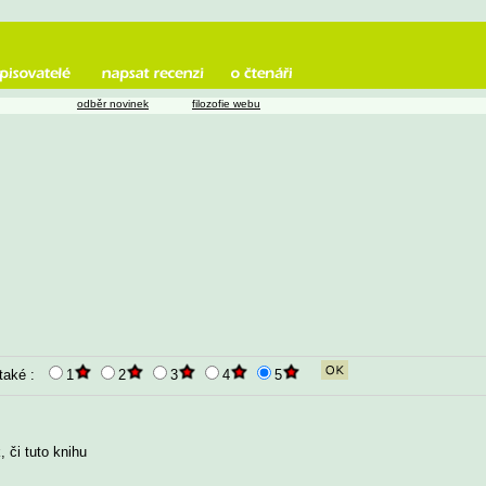
odběr novinek
filozofie webu
 také :
1
2
3
4
5
 či tuto knihu