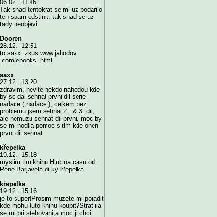
06.02. 11:46
Tak snad tentokrat se mi uz podarilo
ten spam odstinit, tak snad se uz
tady neobjevi
Dooren
28.12. 12:51
to saxx: zkus www.jahodovi
.com/ebooks. html
saxx
27.12. 13:20
zdravim, nevite nekdo nahodou kde
by se dal sehnat prvni dil serie
nadace ( nadace ), celkem bez
problemu jsem sehnal 2 . & 3. dil,
ale nemuzu sehnat dil prvni. moc by
se mi hodila pomoc s tim kde onen
prvni dil sehnat
křepelka
19.12. 15:18
myslim tim knihu Hlubina casu od
Rene Barjavela,di ky křepelka
křepelka
19.12. 15:16
je to super!Prosim muzete mi poradit
kde mohu tuto knihu koupit?Strat ila
se mi pri stehovani,a moc ji chci