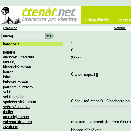
přihlásit se
statistika
-
kategorie
()
beletrie
duchovní literatura
Žánr :
fantasy
historický román
horror
Článek napsal
||
krimi
kultovní román
partnerské vztahy
sci-fi
sci-fi novella
Článek má
čtenářů. Ohodnoťte ho
společenský román
světová klasika
thriller
utopický román
válečná literatura
diskuze
- okomentujte tento článek,
životopis
Napsat příspěvek
...