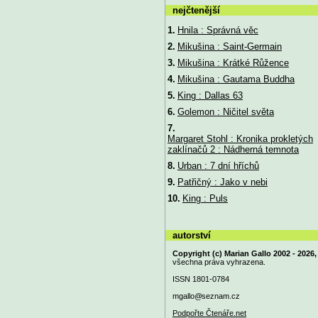
nejčtenější
1.
Hnila : Správná věc
2.
Mikušina : Saint-Germain
3.
Mikušina : Krátké Růžence
4.
Mikušina : Gautama Buddha
5.
King : Dallas 63
6.
Golemon : Ničitel světa
7.
Margaret Stohl : Kronika prokletých
zaklínačů 2 : Nádherná temnota
8.
Urban : 7 dní hříchů
9.
Patřičný : Jako v nebi
10.
King : Puls
autorství
Copyright (c) Marian Gallo 2002 - 2026,
všechna práva vyhrazena.
ISSN 1801-0784
mgallo@
seznam.cz
Podpořte Čtenáře.net