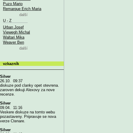
Puzo Mario
Remarque Erich Maria
další
U - Z
Urban Josef
Viewegh Michal
Waltari Mika
Weaver Ben
další
vzkazník
Silver
26.10. 09:37
diskuze pod clanky opet otevrena.
zaroven dekuji Alexovy za nove
recenze.
Silver
09.04. 11:16
Veskere diskuze na tomto webu
pozastaveny. Pripravuje se nova
verze Ctenare.
Silver