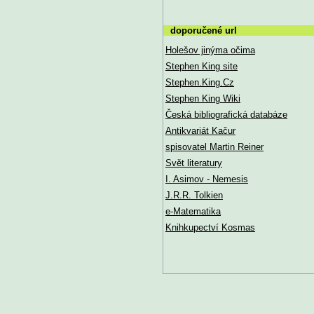
doporučené url
Holešov jinýma očima
Stephen King site
Stephen.King.Cz
Stephen King Wiki
Česká bibliografická databáze
Antikvariát Kačur
spisovatel Martin Reiner
Svět literatury
I. Asimov - Nemesis
J.R.R. Tolkien
e-Matematika
Knihkupectví Kosmas