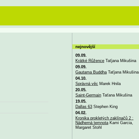
nejnovější
09.09.
Krátké Růžence
Taťjana Mikušina
09.09.
Gautama Buddha
Taťjana Mikušina
04.10.
Správná věc
Marek Hnila
20.05.
Saint-Germain
Taťana Mikušina
19.05.
Dallas 63
Stephen King
04.02.
Kronika prokletých zaklínačů 2 :
Nádherná temnota
Kami Garcia,
Margaret Stohl