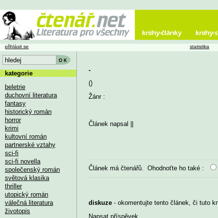
přihlásit se
statistika
-
kategorie
()
beletrie
duchovní literatura
Žánr :
fantasy
historický román
horror
Článek napsal
||
krimi
kultovní román
partnerské vztahy
sci-fi
sci-fi novella
Článek má
čtenářů. Ohodnoťte ho také :
společenský román
světová klasika
thriller
utopický román
válečná literatura
diskuze
- okomentujte tento článek, či tuto k
životopis
Napsat příspěvek
...