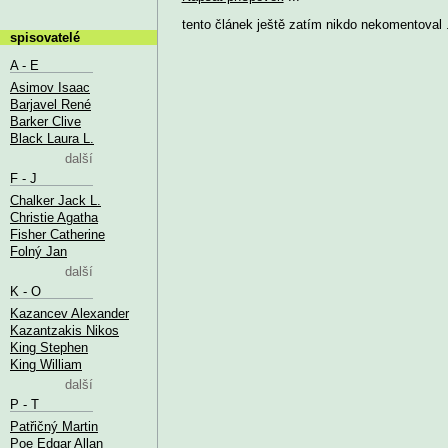
tento článek ještě zatím nikdo nekomentoval .
spisovatelé
A - E
Asimov Isaac
Barjavel René
Barker Clive
Black Laura L.
další
F - J
Chalker Jack L.
Christie Agatha
Fisher Catherine
Folný Jan
další
K - O
Kazancev Alexander
Kazantzakis Nikos
King Stephen
King William
další
P - T
Patřičný Martin
Poe Edgar Allan