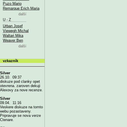
Puzo Mario
Remarque Erich Maria
další
U - Z
Urban Josef
Viewegh Michal
Waltari Mika
Weaver Ben
další
vzkazník
Silver
26.10. 09:37
diskuze pod clanky opet
otevrena. zaroven dekuji
Alexovy za nove recenze.
Silver
09.04. 11:16
Veskere diskuze na tomto
webu pozastaveny.
Pripravuje se nova verze
Ctenare.