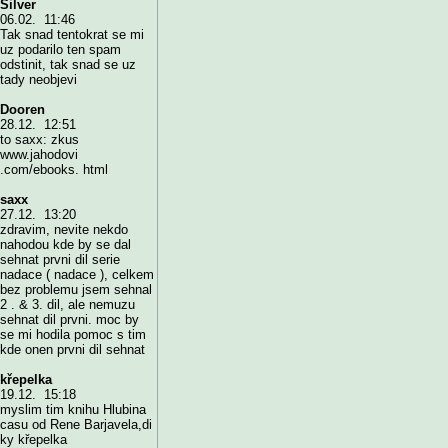
Silver
06.02. 11:46
Tak snad tentokrat se mi
uz podarilo ten spam
odstinit, tak snad se uz
tady neobjevi
Dooren
28.12. 12:51
to saxx: zkus
www.jahodovi
.com/ebooks. html
saxx
27.12. 13:20
zdravim, nevite nekdo
nahodou kde by se dal
sehnat prvni dil serie
nadace ( nadace ), celkem
bez problemu jsem sehnal
2 . & 3. dil, ale nemuzu
sehnat dil prvni. moc by
se mi hodila pomoc s tim
kde onen prvni dil sehnat
křepelka
19.12. 15:18
myslim tim knihu Hlubina
casu od Rene Barjavela,di
ky křepelka