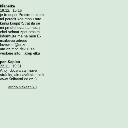
křepelka
19.12. 15:16
je to super!Prosim muzete
mi poradit kde mohu tuto
knihu koupit?Strat ila se
mi pri stehovani,a moc ji
chci sehnat zpet,prosim
informujte me na mou E-
mailovou adresu
lovewom@sezn
am.cz,moc dekuji za
veskere info....křep elka
pan.Kaplan
22.11. 15:31
Ahoj, docela zajímavé
stránky, ale navštivte také
www.Knihovni ce.cz ;)
archiv vzkazníku