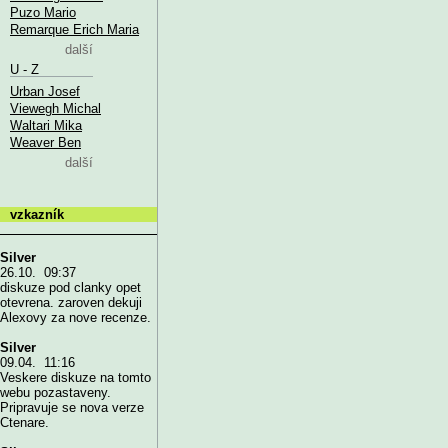
Puzo Mario
Remarque Erich Maria
další
U - Z
Urban Josef
Viewegh Michal
Waltari Mika
Weaver Ben
další
vzkazník
Silver
26.10. 09:37
diskuze pod clanky opet
otevrena. zaroven dekuji
Alexovy za nove recenze.
Silver
09.04. 11:16
Veskere diskuze na tomto
webu pozastaveny.
Pripravuje se nova verze
Ctenare.