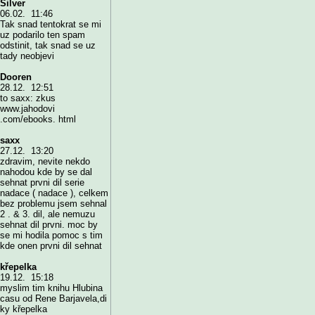
Silver
06.02. 11:46
Tak snad tentokrat se mi
uz podarilo ten spam
odstinit, tak snad se uz
tady neobjevi
Dooren
28.12. 12:51
to saxx: zkus
www.jahodovi
.com/ebooks. html
saxx
27.12. 13:20
zdravim, nevite nekdo
nahodou kde by se dal
sehnat prvni dil serie
nadace ( nadace ), celkem
bez problemu jsem sehnal
2 . & 3. dil, ale nemuzu
sehnat dil prvni. moc by
se mi hodila pomoc s tim
kde onen prvni dil sehnat
křepelka
19.12. 15:18
myslim tim knihu Hlubina
casu od Rene Barjavela,di
ky křepelka