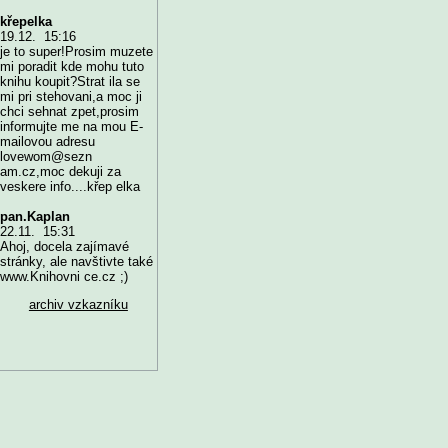
křepelka
19.12. 15:16
je to super!Prosim muzete
mi poradit kde mohu tuto
knihu koupit?Strat ila se
mi pri stehovani,a moc ji
chci sehnat zpet,prosim
informujte me na mou E-
mailovou adresu
lovewom@sezn
am.cz,moc dekuji za
veskere info....křep elka
pan.Kaplan
22.11. 15:31
Ahoj, docela zajímavé
stránky, ale navštivte také
www.Knihovni ce.cz ;)
archiv vzkazníku