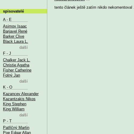
tento článek ještě zatím nikdo nekomentoval .
spisovatelé
A - E
Asimov Isaac
Barjavel René
Barker Clive
Black Laura L.
další
F - J
Chalker Jack L.
Christie Agatha
Fisher Catherine
Folný Jan
další
K - O
Kazancev Alexander
Kazantzakis Nikos
King Stephen
King William
další
P - T
Patřičný Martin
Poe Edgar Allan