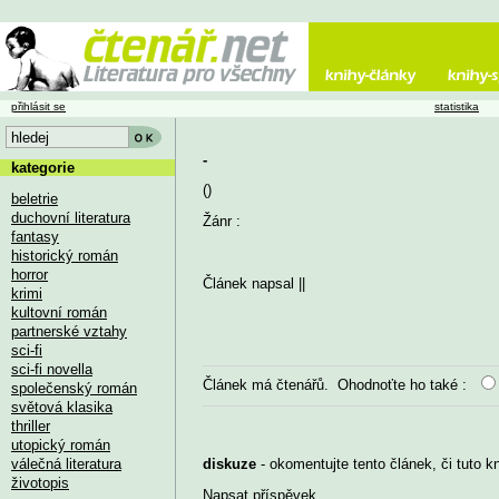
přihlásit se
statistika
-
kategorie
()
beletrie
duchovní literatura
Žánr :
fantasy
historický román
horror
Článek napsal
||
krimi
kultovní román
partnerské vztahy
sci-fi
sci-fi novella
Článek má
čtenářů. Ohodnoťte ho také :
společenský román
světová klasika
thriller
utopický román
válečná literatura
diskuze
- okomentujte tento článek, či tuto k
životopis
Napsat příspěvek
...