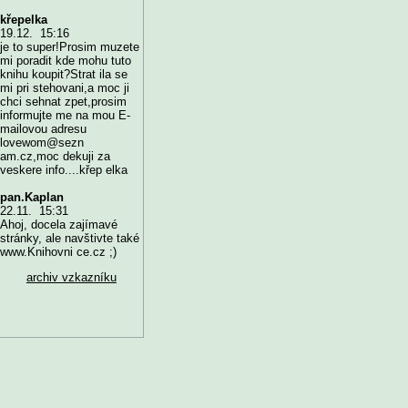
křepelka
19.12. 15:16
je to super!Prosim muzete
mi poradit kde mohu tuto
knihu koupit?Strat ila se
mi pri stehovani,a moc ji
chci sehnat zpet,prosim
informujte me na mou E-
mailovou adresu
lovewom@sezn
am.cz,moc dekuji za
veskere info....křep elka
pan.Kaplan
22.11. 15:31
Ahoj, docela zajímavé
stránky, ale navštivte také
www.Knihovni ce.cz ;)
archiv vzkazníku