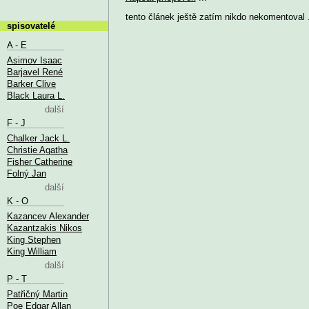
tento článek ještě zatím nikdo nekomentoval .
spisovatelé
A - E
Asimov Isaac
Barjavel René
Barker Clive
Black Laura L.
další
F - J
Chalker Jack L.
Christie Agatha
Fisher Catherine
Folný Jan
další
K - O
Kazancev Alexander
Kazantzakis Nikos
King Stephen
King William
další
P - T
Patřičný Martin
Poe Edgar Allan