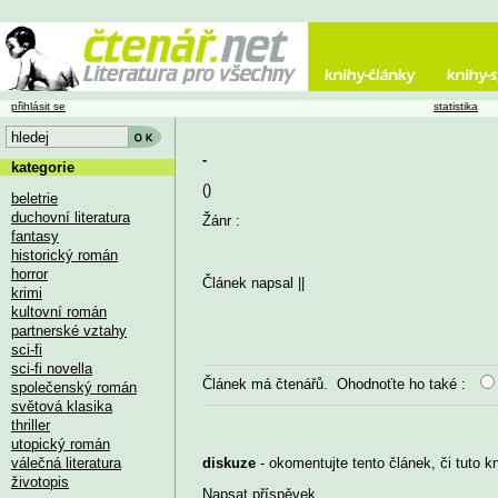
přihlásit se
statistika
-
kategorie
()
beletrie
duchovní literatura
Žánr :
fantasy
historický román
horror
Článek napsal
||
krimi
kultovní román
partnerské vztahy
sci-fi
sci-fi novella
Článek má
čtenářů. Ohodnoťte ho také :
společenský román
světová klasika
thriller
utopický román
válečná literatura
diskuze
- okomentujte tento článek, či tuto k
životopis
Napsat příspěvek
...