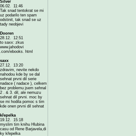
Silver
06.02. 11:46
Tak snad tentokrat se mi
uz podarilo ten spam
odstinit, tak snad se uz
tady neobjevi
Dooren
28.12. 12:51
to saxx: zkus
www.jahodovi
.com/ebooks. html
saxx
27.12. 13:20
zdravim, nevite nekdo
nahodou kde by se dal
sehnat prvni dil serie
nadace ( nadace ), celkem
bez problemu jsem sehnal
2 . & 3. dil, ale nemuzu
sehnat dil prvni. moc by
se mi hodila pomoc s tim
kde onen prvni dil sehnat
křepelka
19.12. 15:18
myslim tim knihu Hlubina
casu od Rene Barjavela,di
ky křepelka