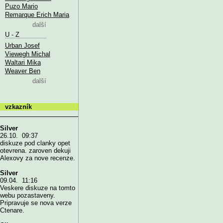
Puzo Mario
Remarque Erich Maria
další
U - Z
Urban Josef
Viewegh Michal
Waltari Mika
Weaver Ben
další
vzkazník
Silver
26.10. 09:37
diskuze pod clanky opet
otevrena. zaroven dekuji
Alexovy za nove recenze.
Silver
09.04. 11:16
Veskere diskuze na tomto
webu pozastaveny.
Pripravuje se nova verze
Ctenare.