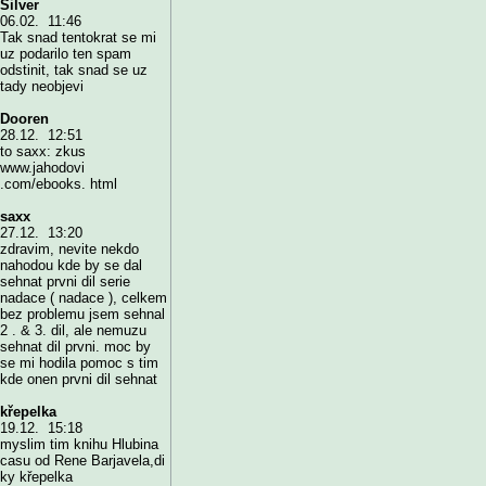
Silver
06.02. 11:46
Tak snad tentokrat se mi
uz podarilo ten spam
odstinit, tak snad se uz
tady neobjevi
Dooren
28.12. 12:51
to saxx: zkus
www.jahodovi
.com/ebooks. html
saxx
27.12. 13:20
zdravim, nevite nekdo
nahodou kde by se dal
sehnat prvni dil serie
nadace ( nadace ), celkem
bez problemu jsem sehnal
2 . & 3. dil, ale nemuzu
sehnat dil prvni. moc by
se mi hodila pomoc s tim
kde onen prvni dil sehnat
křepelka
19.12. 15:18
myslim tim knihu Hlubina
casu od Rene Barjavela,di
ky křepelka