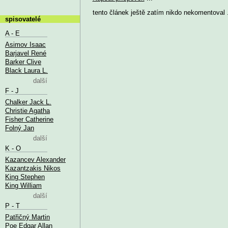
tento článek ještě zatím nikdo nekomentoval .
spisovatelé
A - E
Asimov Isaac
Barjavel René
Barker Clive
Black Laura L.
další
F - J
Chalker Jack L.
Christie Agatha
Fisher Catherine
Folný Jan
další
K - O
Kazancev Alexander
Kazantzakis Nikos
King Stephen
King William
další
P - T
Patřičný Martin
Poe Edgar Allan