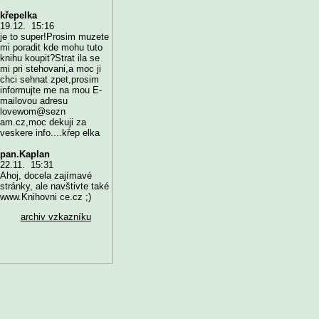
křepelka
19.12. 15:16
je to super!Prosim muzete
mi poradit kde mohu tuto
knihu koupit?Strat ila se
mi pri stehovani,a moc ji
chci sehnat zpet,prosim
informujte me na mou E-
mailovou adresu
lovewom@sezn
am.cz,moc dekuji za
veskere info....křep elka
pan.Kaplan
22.11. 15:31
Ahoj, docela zajímavé
stránky, ale navštivte také
www.Knihovni ce.cz ;)
archiv vzkazníku