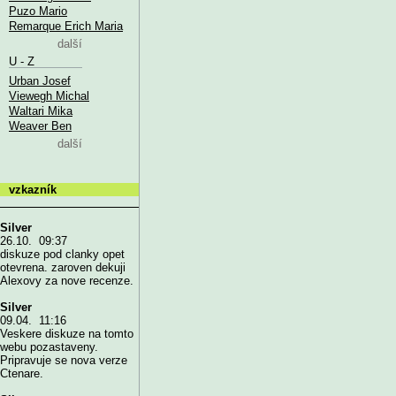
Puzo Mario
Remarque Erich Maria
další
U - Z
Urban Josef
Viewegh Michal
Waltari Mika
Weaver Ben
další
vzkazník
Silver
26.10. 09:37
diskuze pod clanky opet
otevrena. zaroven dekuji
Alexovy za nove recenze.
Silver
09.04. 11:16
Veskere diskuze na tomto
webu pozastaveny.
Pripravuje se nova verze
Ctenare.