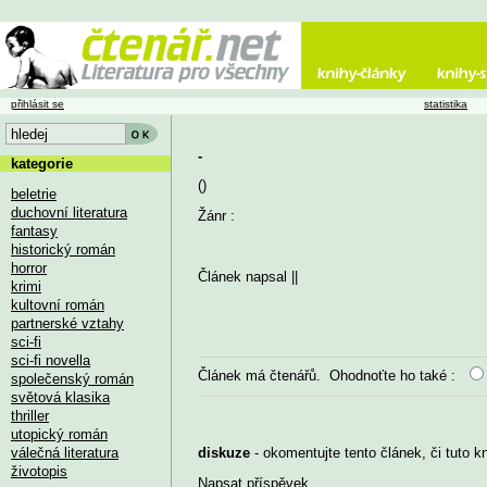
přihlásit se
statistika
-
kategorie
()
beletrie
duchovní literatura
Žánr :
fantasy
historický román
horror
Článek napsal
||
krimi
kultovní román
partnerské vztahy
sci-fi
sci-fi novella
Článek má
čtenářů. Ohodnoťte ho také :
společenský román
světová klasika
thriller
utopický román
válečná literatura
diskuze
- okomentujte tento článek, či tuto k
životopis
Napsat příspěvek
...