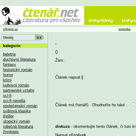
přihlásit se
statistika
-
kategorie
()
beletrie
duchovní literatura
Žánr :
fantasy
historický román
horror
Článek napsal
||
krimi
kultovní román
partnerské vztahy
sci-fi
sci-fi novella
Článek má
čtenářů. Ohodnoťte ho také :
společenský román
světová klasika
thriller
utopický román
válečná literatura
diskuze
- okomentujte tento článek, či tuto k
životopis
Napsat příspěvek
...