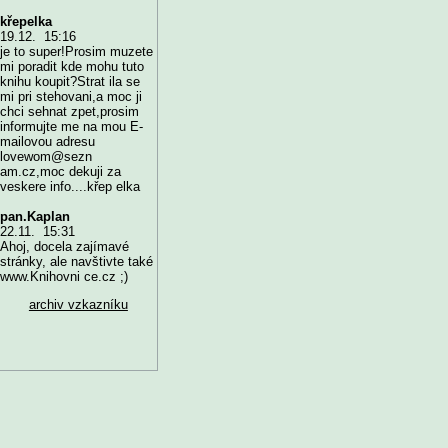
křepelka
19.12. 15:16
je to super!Prosim muzete
mi poradit kde mohu tuto
knihu koupit?Strat ila se
mi pri stehovani,a moc ji
chci sehnat zpet,prosim
informujte me na mou E-
mailovou adresu
lovewom@sezn
am.cz,moc dekuji za
veskere info....křep elka
pan.Kaplan
22.11. 15:31
Ahoj, docela zajímavé
stránky, ale navštivte také
www.Knihovni ce.cz ;)
archiv vzkazníku