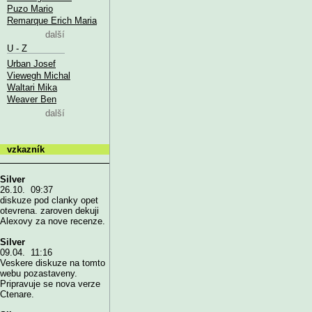
Puzo Mario
Remarque Erich Maria
další
U - Z
Urban Josef
Viewegh Michal
Waltari Mika
Weaver Ben
další
vzkazník
Silver
26.10. 09:37
diskuze pod clanky opet
otevrena. zaroven dekuji
Alexovy za nove recenze.
Silver
09.04. 11:16
Veskere diskuze na tomto
webu pozastaveny.
Pripravuje se nova verze
Ctenare.