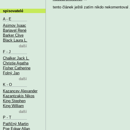
tento článek ještě zatím nikdo nekomentoval .
spisovatelé
A - E
Asimov Isaac
Barjavel René
Barker Clive
Black Laura L.
další
F - J
Chalker Jack L.
Christie Agatha
Fisher Catherine
Folný Jan
další
K - O
Kazancev Alexander
Kazantzakis Nikos
King Stephen
King William
další
P - T
Patřičný Martin
Poe Edgar Allan