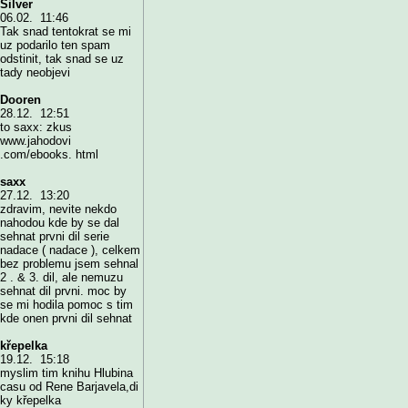
Silver
06.02. 11:46
Tak snad tentokrat se mi
uz podarilo ten spam
odstinit, tak snad se uz
tady neobjevi
Dooren
28.12. 12:51
to saxx: zkus
www.jahodovi
.com/ebooks. html
saxx
27.12. 13:20
zdravim, nevite nekdo
nahodou kde by se dal
sehnat prvni dil serie
nadace ( nadace ), celkem
bez problemu jsem sehnal
2 . & 3. dil, ale nemuzu
sehnat dil prvni. moc by
se mi hodila pomoc s tim
kde onen prvni dil sehnat
křepelka
19.12. 15:18
myslim tim knihu Hlubina
casu od Rene Barjavela,di
ky křepelka