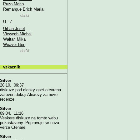
Puzo Mario
Remarque Erich Maria
další
U - Z
Urban Josef
Viewegh Michal
Waltari Mika
Weaver Ben
další
vzkazník
Silver
26.10. 09:37
diskuze pod clanky opet otevrena.
zaroven dekuji Alexovy za nove
recenze.
Silver
09.04. 11:16
Veskere diskuze na tomto webu
pozastaveny. Pripravuje se nova
verze Ctenare.
Silver