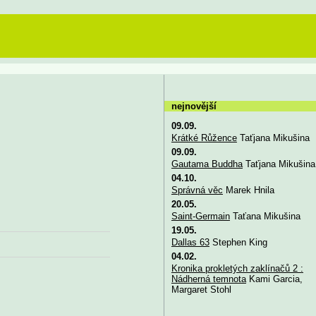
nejnovější
09.09.
Krátké Růžence
Taťjana Mikušina
09.09.
Gautama Buddha
Taťjana Mikušina
04.10.
Správná věc
Marek Hnila
20.05.
Saint-Germain
Taťana Mikušina
19.05.
Dallas 63
Stephen King
04.02.
Kronika prokletých zaklínačů 2 :
Nádherná temnota
Kami Garcia,
Margaret Stohl