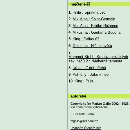
nejčtenější
1.
Hnila : Správná věc
2.
Mikušina : Saint-Germain
3.
Mikušina : Krátké Růžence
4.
Mikušina : Gautama Buddha
5.
King : Dallas 63
6.
Golemon : Ničitel světa
7.
Margaret Stohl : Kronika prokletých
zaklínačů 2 : Nádherná temnota
8.
Urban : 7 dní hříchů
9.
Patřičný : Jako v nebi
10.
King : Puls
autorství
Copyright (c) Marian Gallo 2002 - 2026,
všechna práva vyhrazena.
ISSN 1801-0784
mgallo@
seznam.cz
Podpořte Čtenáře.net