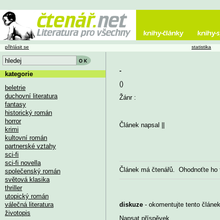
přihlásit se
statistika
-
kategorie
()
beletrie
duchovní literatura
Žánr :
fantasy
historický román
horror
Článek napsal
||
krimi
kultovní román
partnerské vztahy
sci-fi
sci-fi novella
Článek má
čtenářů. Ohodnoťte ho
společenský román
světová klasika
thriller
utopický román
válečná literatura
diskuze
- okomentujte tento článek,
životopis
Napsat příspěvek
...