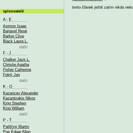
tento článek ještě zatím nikdo nek
spisovatelé
A - E
Asimov Isaac
Barjavel René
Barker Clive
Black Laura L.
další
F - J
Chalker Jack L.
Christie Agatha
Fisher Catherine
Folný Jan
další
K - O
Kazancev Alexander
Kazantzakis Nikos
King Stephen
King William
další
P - T
Patřičný Martin
Poe Edgar Allan