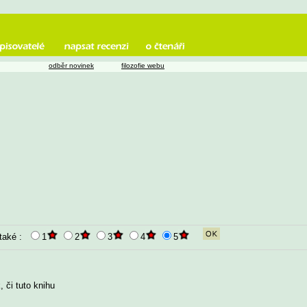
odběr novinek
filozofie webu
 také :
1
2
3
4
5
 či tuto knihu