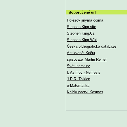
doporučené url
Holešov jinýma očima
Stephen King site
Stephen.King.Cz
Stephen King Wiki
Česká bibliografická databáze
Antikvariát Kačur
spisovatel Martin Reiner
Svět literatury
I. Asimov - Nemesis
J.R.R. Tolkien
e-Matematika
Knihkupectví Kosmas