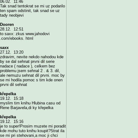
06.02. 11:46
Tak snad tentokrat se mi uz podarilo
ten spam odstinit, tak snad se uz
tady neobjevi
Dooren
28.12. 12:51
to saxx: zkus www.jahodovi
.com/ebooks. html
saxx
27.12. 13:20
zdravim, nevite nekdo nahodou kde
by se dal sehnat prvni dil serie
nadace ( nadace ), celkem bez
problemu jsem sehnal 2 . & 3. dil,
ale nemuzu sehnat dil prvni. moc by
se mi hodila pomoc s tim kde onen
prvni dil sehnat
křepelka
19.12. 15:18
myslim tim knihu Hlubina casu od
Rene Barjavela,di ky křepelka
křepelka
19.12. 15:16
je to super!Prosim muzete mi poradit
kde mohu tuto knihu koupit?Strat ila
se mi pri stehovani,a moc ji chci