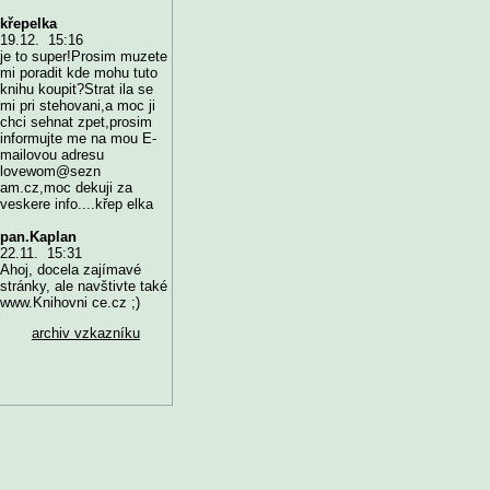
křepelka
19.12. 15:16
je to super!Prosim muzete
mi poradit kde mohu tuto
knihu koupit?Strat ila se
mi pri stehovani,a moc ji
chci sehnat zpet,prosim
informujte me na mou E-
mailovou adresu
lovewom@sezn
am.cz,moc dekuji za
veskere info....křep elka
pan.Kaplan
22.11. 15:31
Ahoj, docela zajímavé
stránky, ale navštivte také
www.Knihovni ce.cz ;)
archiv vzkazníku