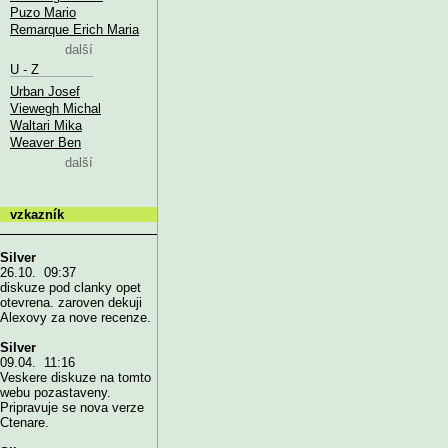
Puzo Mario
Remarque Erich Maria
další
U - Z
Urban Josef
Viewegh Michal
Waltari Mika
Weaver Ben
další
vzkazník
Silver
26.10. 09:37
diskuze pod clanky opet
otevrena. zaroven dekuji
Alexovy za nove recenze.
Silver
09.04. 11:16
Veskere diskuze na tomto
webu pozastaveny.
Pripravuje se nova verze
Ctenare.