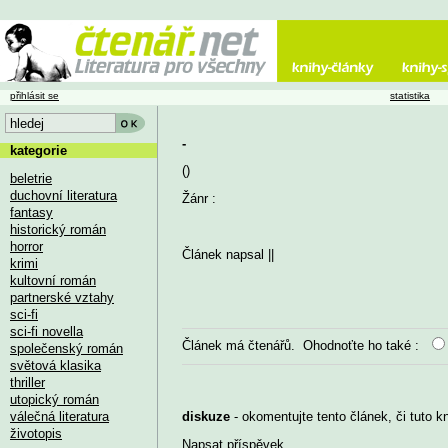
přihlásit se
statistika
-
kategorie
()
beletrie
duchovní literatura
Žánr :
fantasy
historický román
horror
Článek napsal
||
krimi
kultovní román
partnerské vztahy
sci-fi
sci-fi novella
Článek má
čtenářů. Ohodnoťte ho také :
společenský román
světová klasika
thriller
utopický román
válečná literatura
diskuze
- okomentujte tento článek, či tuto k
životopis
Napsat příspěvek
...