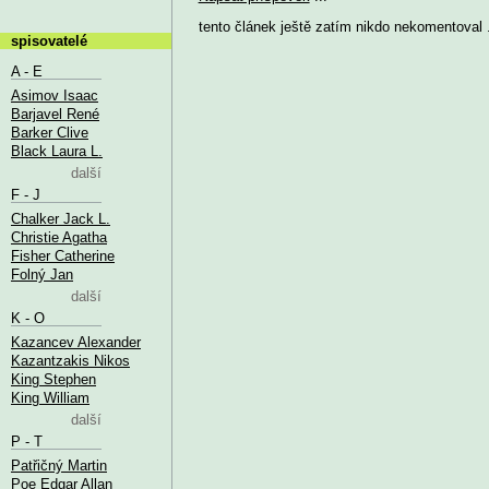
tento článek ještě zatím nikdo nekomentoval .
spisovatelé
A - E
Asimov Isaac
Barjavel René
Barker Clive
Black Laura L.
další
F - J
Chalker Jack L.
Christie Agatha
Fisher Catherine
Folný Jan
další
K - O
Kazancev Alexander
Kazantzakis Nikos
King Stephen
King William
další
P - T
Patřičný Martin
Poe Edgar Allan