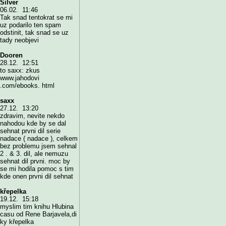
Silver
06.02. 11:46
Tak snad tentokrat se mi
uz podarilo ten spam
odstinit, tak snad se uz
tady neobjevi
Dooren
28.12. 12:51
to saxx: zkus
www.jahodovi
.com/ebooks. html
saxx
27.12. 13:20
zdravim, nevite nekdo
nahodou kde by se dal
sehnat prvni dil serie
nadace ( nadace ), celkem
bez problemu jsem sehnal
2 . & 3. dil, ale nemuzu
sehnat dil prvni. moc by
se mi hodila pomoc s tim
kde onen prvni dil sehnat
křepelka
19.12. 15:18
myslim tim knihu Hlubina
casu od Rene Barjavela,di
ky křepelka