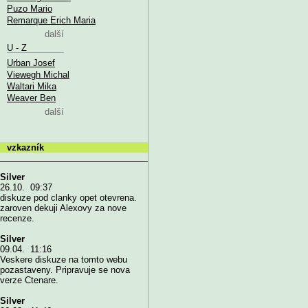
Puzo Mario
Remarque Erich Maria
další
U - Z
Urban Josef
Viewegh Michal
Waltari Mika
Weaver Ben
další
vzkazník
Silver
26.10. 09:37
diskuze pod clanky opet otevrena.
zaroven dekuji Alexovy za nove
recenze.
Silver
09.04. 11:16
Veskere diskuze na tomto webu
pozastaveny. Pripravuje se nova
verze Ctenare.
Silver