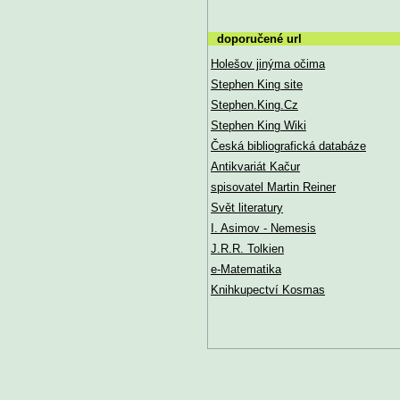
doporučené url
Holešov jinýma očima
Stephen King site
Stephen.King.Cz
Stephen King Wiki
Česká bibliografická databáze
Antikvariát Kačur
spisovatel Martin Reiner
Svět literatury
I. Asimov - Nemesis
J.R.R. Tolkien
e-Matematika
Knihkupectví Kosmas