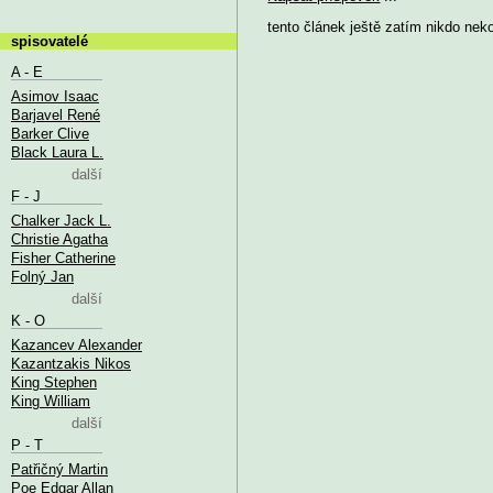
tento článek ještě zatím nikdo nek
spisovatelé
A - E
Asimov Isaac
Barjavel René
Barker Clive
Black Laura L.
další
F - J
Chalker Jack L.
Christie Agatha
Fisher Catherine
Folný Jan
další
K - O
Kazancev Alexander
Kazantzakis Nikos
King Stephen
King William
další
P - T
Patřičný Martin
Poe Edgar Allan