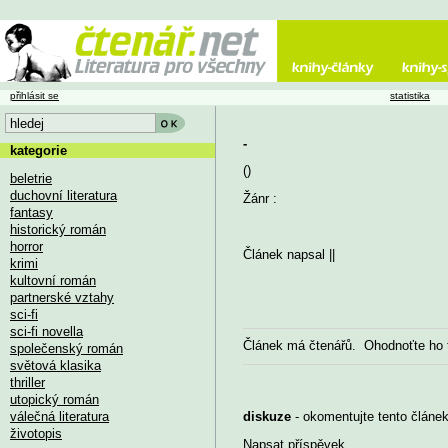
přihlásit se
statistika
-
kategorie
()
beletrie
duchovní literatura
Žánr :
fantasy
historický román
horror
Článek napsal
||
krimi
kultovní román
partnerské vztahy
sci-fi
sci-fi novella
Článek má
čtenářů. Ohodnoťte ho
společenský román
světová klasika
thriller
utopický román
válečná literatura
diskuze
- okomentujte tento článek,
životopis
Napsat příspěvek
...