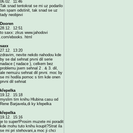
06.02. 11:46
Tak snad tentokrat se mi uz podarilo
ten spam odstinit, tak snad se uz
tady neobjevi
Dooren
28.12. 12:51
to saxx: zkus www.jahodovi
.com/ebooks. html
saxx
27.12. 13:20
zdravim, nevite nekdo nahodou kde
by se dal sehnat prvni dil serie
nadace ( nadace ), celkem bez
problemu jsem sehnal 2 . & 3. dil,
ale nemuzu sehnat dil prvni. moc by
se mi hodila pomoc s tim kde onen
prvni dil sehnat
křepelka
19.12. 15:18
myslim tim knihu Hlubina casu od
Rene Barjavela,di ky křepelka
křepelka
19.12. 15:16
je to super!Prosim muzete mi poradit
kde mohu tuto knihu koupit?Strat ila
se mi pri stehovani,a moc ji chci