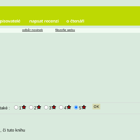
odběr novinek
filozofie webu
 také :
1
2
3
4
5
 či tuto knihu