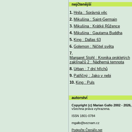
nejčtenější
1.
Hnila : Správná věc
2.
Mikušina : Saint-Germain
3.
Mikušina : Krátké Růžence
4.
Mikušina : Gautama Buddha
5.
King : Dallas 63
6.
Golemon : Ničitel světa
7.
Margaret Stohl : Kronika prokletých
zaklínačů 2 : Nádherná temnota
8.
Urban : 7 dní hříchů
9.
Patřičný : Jako v nebi
10.
King : Puls
autorství
Copyright (c) Marian Gallo 2002 - 2026,
všechna práva vyhrazena.
ISSN 1801-0784
mgallo@
seznam.cz
Podpořte Čtenáře.net