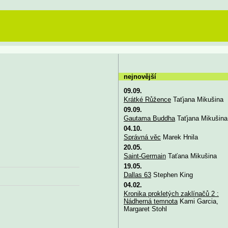
nejnovější
09.09.
Krátké Růžence
Taťjana Mikušina
09.09.
Gautama Buddha
Taťjana Mikušina
04.10.
Správná věc
Marek Hnila
20.05.
Saint-Germain
Taťana Mikušina
19.05.
Dallas 63
Stephen King
04.02.
Kronika prokletých zaklínačů 2 :
Nádherná temnota
Kami Garcia,
Margaret Stohl