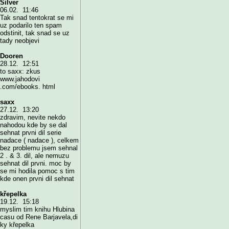
Silver
06.02. 11:46
Tak snad tentokrat se mi
uz podarilo ten spam
odstinit, tak snad se uz
tady neobjevi
Dooren
28.12. 12:51
to saxx: zkus
www.jahodovi
.com/ebooks. html
saxx
27.12. 13:20
zdravim, nevite nekdo
nahodou kde by se dal
sehnat prvni dil serie
nadace ( nadace ), celkem
bez problemu jsem sehnal
2 . & 3. dil, ale nemuzu
sehnat dil prvni. moc by
se mi hodila pomoc s tim
kde onen prvni dil sehnat
křepelka
19.12. 15:18
myslim tim knihu Hlubina
casu od Rene Barjavela,di
ky křepelka