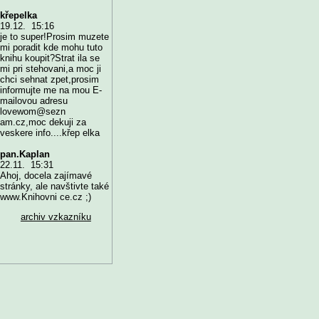
křepelka
19.12. 15:16
je to super!Prosim muzete
mi poradit kde mohu tuto
knihu koupit?Strat ila se
mi pri stehovani,a moc ji
chci sehnat zpet,prosim
informujte me na mou E-
mailovou adresu
lovewom@sezn
am.cz,moc dekuji za
veskere info....křep elka
pan.Kaplan
22.11. 15:31
Ahoj, docela zajímavé
stránky, ale navštivte také
www.Knihovni ce.cz ;)
archiv vzkazníku