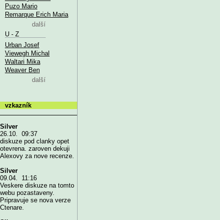
Puzo Mario
Remarque Erich Maria
další
U - Z
Urban Josef
Viewegh Michal
Waltari Mika
Weaver Ben
další
vzkazník
Silver
26.10. 09:37
diskuze pod clanky opet
otevrena. zaroven dekuji
Alexovy za nove recenze.
Silver
09.04. 11:16
Veskere diskuze na tomto
webu pozastaveny.
Pripravuje se nova verze
Ctenare.