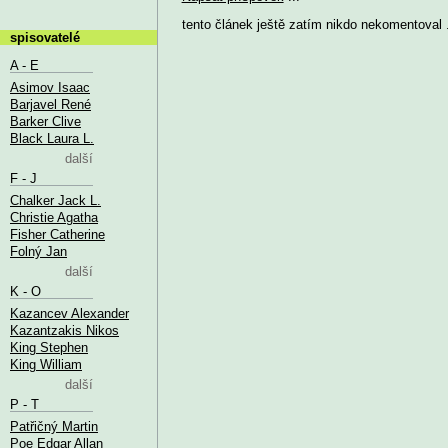
tento článek ještě zatím nikdo nekomentoval .
spisovatelé
A - E
Asimov Isaac
Barjavel René
Barker Clive
Black Laura L.
další
F - J
Chalker Jack L.
Christie Agatha
Fisher Catherine
Folný Jan
další
K - O
Kazancev Alexander
Kazantzakis Nikos
King Stephen
King William
další
P - T
Patřičný Martin
Poe Edgar Allan