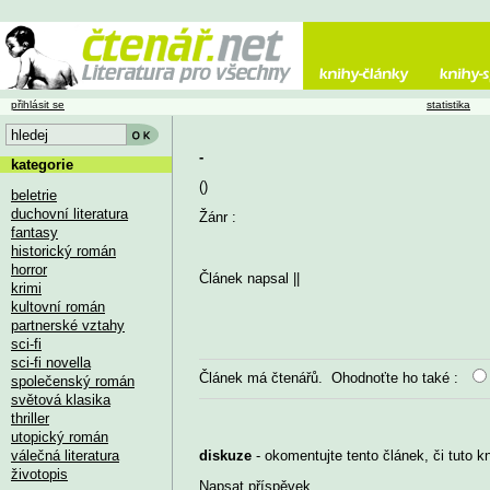
přihlásit se
statistika
-
kategorie
()
beletrie
duchovní literatura
Žánr :
fantasy
historický román
horror
Článek napsal
||
krimi
kultovní román
partnerské vztahy
sci-fi
sci-fi novella
Článek má
čtenářů. Ohodnoťte ho také :
společenský román
světová klasika
thriller
utopický román
válečná literatura
diskuze
- okomentujte tento článek, či tuto k
životopis
Napsat příspěvek
...