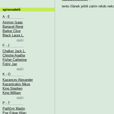
tento článek ještě zatím nikdo nek
spisovatelé
A - E
Asimov Isaac
Barjavel René
Barker Clive
Black Laura L.
další
F - J
Chalker Jack L.
Christie Agatha
Fisher Catherine
Folný Jan
další
K - O
Kazancev Alexander
Kazantzakis Nikos
King Stephen
King William
další
P - T
Patřičný Martin
Poe Edgar Allan