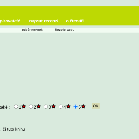
odběr novinek
filozofie webu
 také :
1
2
3
4
5
 či tuto knihu