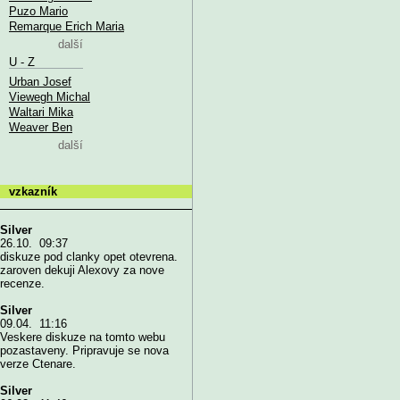
Puzo Mario
Remarque Erich Maria
další
U - Z
Urban Josef
Viewegh Michal
Waltari Mika
Weaver Ben
další
vzkazník
Silver
26.10. 09:37
diskuze pod clanky opet otevrena.
zaroven dekuji Alexovy za nove
recenze.
Silver
09.04. 11:16
Veskere diskuze na tomto webu
pozastaveny. Pripravuje se nova
verze Ctenare.
Silver