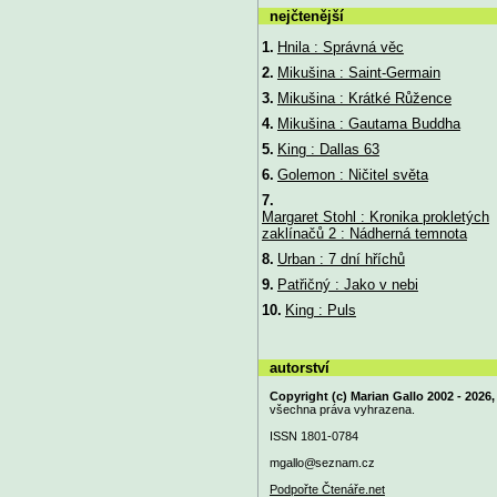
nejčtenější
1.
Hnila : Správná věc
2.
Mikušina : Saint-Germain
3.
Mikušina : Krátké Růžence
4.
Mikušina : Gautama Buddha
5.
King : Dallas 63
6.
Golemon : Ničitel světa
7.
Margaret Stohl : Kronika prokletých
zaklínačů 2 : Nádherná temnota
8.
Urban : 7 dní hříchů
9.
Patřičný : Jako v nebi
10.
King : Puls
autorství
Copyright (c) Marian Gallo 2002 - 2026,
všechna práva vyhrazena.
ISSN 1801-0784
mgallo@
seznam.cz
Podpořte Čtenáře.net