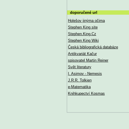
doporučené url
Holešov jinýma očima
Stephen King site
Stephen.King.Cz
Stephen King Wiki
Česká bibliografická databáze
Antikvariát Kačur
spisovatel Martin Reiner
Svět literatury
I. Asimov - Nemesis
J.R.R. Tolkien
e-Matematika
Knihkupectví Kosmas