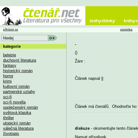
přihlásit se
statistika
-
kategorie
()
beletrie
duchovní literatura
Žánr :
fantasy
historický román
horror
Článek napsal
||
krimi
kultovní román
partnerské vztahy
sci-fi
sci-fi novella
Článek má
čtenářů. Ohodnoťte ho
společenský román
světová klasika
thriller
utopický román
válečná literatura
diskuze
- okomentujte tento článek,
životopis
Napsat příspěvek
...