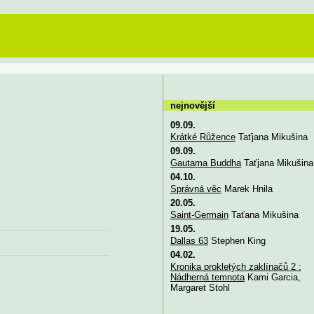
nejnovější
09.09.
Krátké Růžence
Taťjana Mikušina
09.09.
Gautama Buddha
Taťjana Mikušina
04.10.
Správná věc
Marek Hnila
20.05.
Saint-Germain
Taťana Mikušina
19.05.
Dallas 63
Stephen King
04.02.
Kronika prokletých zaklínačů 2 :
Nádherná temnota
Kami Garcia,
Margaret Stohl