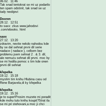
06.02. 11:46
Tak snad tentokrat se mi uz podarilo
ten spam odstinit, tak snad se uz
tady neobjevi
Dooren
28.12. 12:51
to saxx: zkus www.jahodovi
.com/ebooks. html
saxx
27.12. 13:20
zdravim, nevite nekdo nahodou kde
by se dal sehnat prvni dil serie
nadace ( nadace ), celkem bez
problemu jsem sehnal 2 . & 3. dil,
ale nemuzu sehnat dil prvni. moc by
se mi hodila pomoc s tim kde onen
prvni dil sehnat
křepelka
19.12. 15:18
myslim tim knihu Hlubina casu od
Rene Barjavela,di ky křepelka
křepelka
19.12. 15:16
je to super!Prosim muzete mi poradit
kde mohu tuto knihu koupit?Strat ila
se mi pri stehovani,a moc ji chci