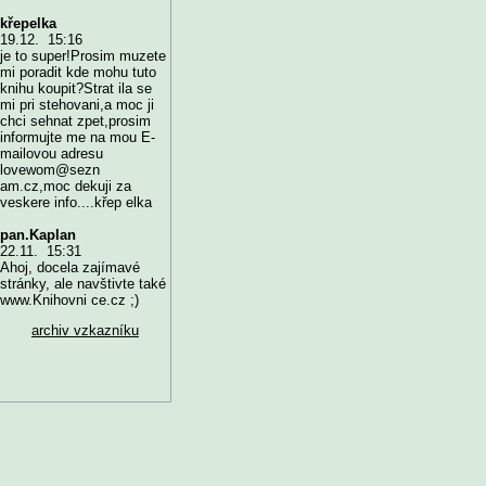
křepelka
19.12. 15:16
je to super!Prosim muzete
mi poradit kde mohu tuto
knihu koupit?Strat ila se
mi pri stehovani,a moc ji
chci sehnat zpet,prosim
informujte me na mou E-
mailovou adresu
lovewom@sezn
am.cz,moc dekuji za
veskere info....křep elka
pan.Kaplan
22.11. 15:31
Ahoj, docela zajímavé
stránky, ale navštivte také
www.Knihovni ce.cz ;)
archiv vzkazníku