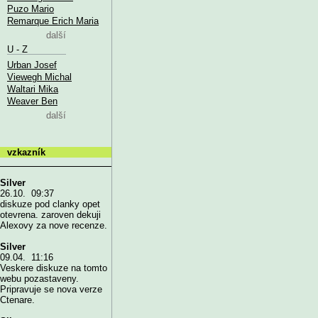
Puzo Mario
Remarque Erich Maria
další
U - Z
Urban Josef
Viewegh Michal
Waltari Mika
Weaver Ben
další
vzkazník
Silver
26.10. 09:37
diskuze pod clanky opet
otevrena. zaroven dekuji
Alexovy za nove recenze.
Silver
09.04. 11:16
Veskere diskuze na tomto
webu pozastaveny.
Pripravuje se nova verze
Ctenare.