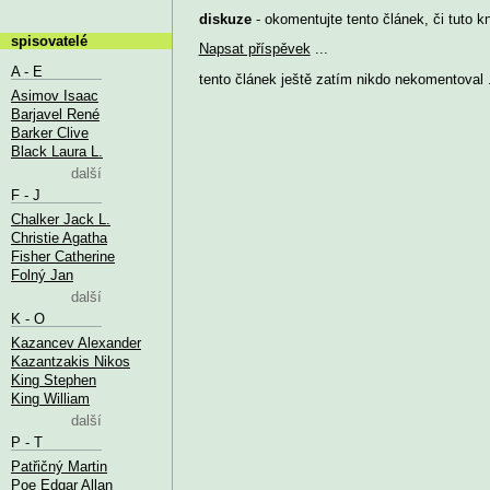
diskuze
- okomentujte tento článek, či tuto k
spisovatelé
Napsat příspěvek
...
A - E
tento článek ještě zatím nikdo nekomentoval .
Asimov Isaac
Barjavel René
Barker Clive
Black Laura L.
další
F - J
Chalker Jack L.
Christie Agatha
Fisher Catherine
Folný Jan
další
K - O
Kazancev Alexander
Kazantzakis Nikos
King Stephen
King William
další
P - T
Patřičný Martin
Poe Edgar Allan