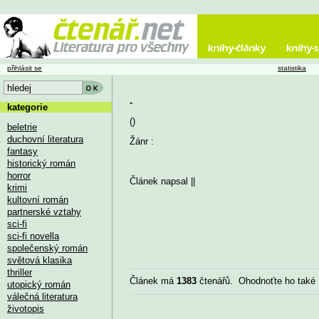
přihlásit se
statistika
-
kategorie
()
beletrie
duchovní literatura
Žánr :
fantasy
historický román
horror
Článek napsal
||
krimi
kultovní román
partnerské vztahy
sci-fi
sci-fi novella
společenský román
světová klasika
thriller
Článek má
1383
čtenářů. Ohodnoťte ho také
utopický román
válečná literatura
životopis