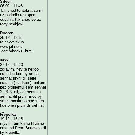
Silver
06.02. 11:46
Tak snad tentokrat se mi
uz podarilo ten spam
odstinit, tak snad se uz
tady neobjevi
Dooren
28.12. 12:51
to saxx: zkus
www.jahodovi
.com/ebooks. html
saxx
27.12. 13:20
zdravim, nevite nekdo
nahodou kde by se dal
sehnat prvni dil serie
nadace ( nadace ), celkem
bez problemu jsem sehnal
2 . & 3. dil, ale nemuzu
sehnat dil prvni. moc by
se mi hodila pomoc s tim
kde onen prvni dil sehnat
křepelka
19.12. 15:18
myslim tim knihu Hlubina
casu od Rene Barjavela,di
ky křepelka