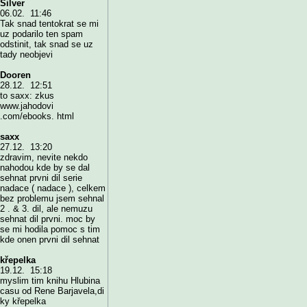
Silver
06.02. 11:46
Tak snad tentokrat se mi
uz podarilo ten spam
odstinit, tak snad se uz
tady neobjevi
Dooren
28.12. 12:51
to saxx: zkus
www.jahodovi
.com/ebooks. html
saxx
27.12. 13:20
zdravim, nevite nekdo
nahodou kde by se dal
sehnat prvni dil serie
nadace ( nadace ), celkem
bez problemu jsem sehnal
2 . & 3. dil, ale nemuzu
sehnat dil prvni. moc by
se mi hodila pomoc s tim
kde onen prvni dil sehnat
křepelka
19.12. 15:18
myslim tim knihu Hlubina
casu od Rene Barjavela,di
ky křepelka