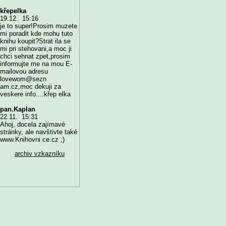
křepelka
19.12. 15:16
je to super!Prosim muzete
mi poradit kde mohu tuto
knihu koupit?Strat ila se
mi pri stehovani,a moc ji
chci sehnat zpet,prosim
informujte me na mou E-
mailovou adresu
lovewom@sezn
am.cz,moc dekuji za
veskere info....křep elka
pan.Kaplan
22.11. 15:31
Ahoj, docela zajímavé
stránky, ale navštivte také
www.Knihovni ce.cz ;)
archiv vzkazníku