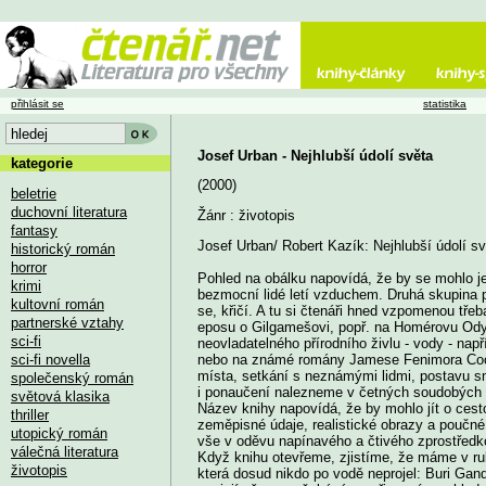
přihlásit se
statistika
Josef Urban - Nejhlubší údolí světa
kategorie
(2000)
beletrie
duchovní literatura
Žánr : životopis
fantasy
Josef Urban/ Robert Kazík: Nejhlubší údolí s
historický román
horror
Pohled na obálku napovídá, že by se mohlo j
krimi
bezmocní lidé letí vzduchem. Druhá skupina pro
kultovní román
se, křičí. A tu si čtenáři hned vzpomenou tř
partnerské vztahy
eposu o Gilgamešovi, popř. na Homérovu Ody
sci-fi
neovladatelného přírodního živlu - vody - na
sci-fi novella
nebo na známé romány Jamese Fenimora Coo
místa, setkání s neznámými lidmi, postavu s
společenský román
i ponaučení nalezneme v četných soudobých
světová klasika
Název knihy napovídá, že by mohlo jít o cest
thriller
zeměpisné údaje, realistické obrazy a poučn
utopický román
vše v oděvu napínavého a čtivého zprostředk
válečná literatura
Když knihu otevřeme, zjistíme, že máme v ruk
životopis
která dosud nikdo po vodě neprojel: Buri Gan