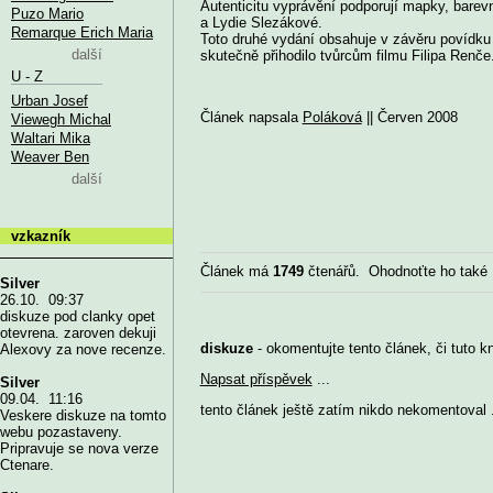
Autenticitu vyprávění podporují mapky, barevn
Puzo Mario
a Lydie Slezákové.
Remarque Erich Maria
Toto druhé vydání obsahuje v závěru povídku 
další
skutečně přihodilo tvůrcům filmu Filipa Renče
U - Z
Urban Josef
Článek napsala
Poláková
|| Červen 2008
Viewegh Michal
Waltari Mika
Weaver Ben
další
vzkazník
Článek má
1749
čtenářů. Ohodnoťte ho také
Silver
26.10. 09:37
diskuze pod clanky opet
otevrena. zaroven dekuji
diskuze
- okomentujte tento článek, či tuto k
Alexovy za nove recenze.
Napsat příspěvek
...
Silver
09.04. 11:16
tento článek ještě zatím nikdo nekomentoval .
Veskere diskuze na tomto
webu pozastaveny.
Pripravuje se nova verze
Ctenare.