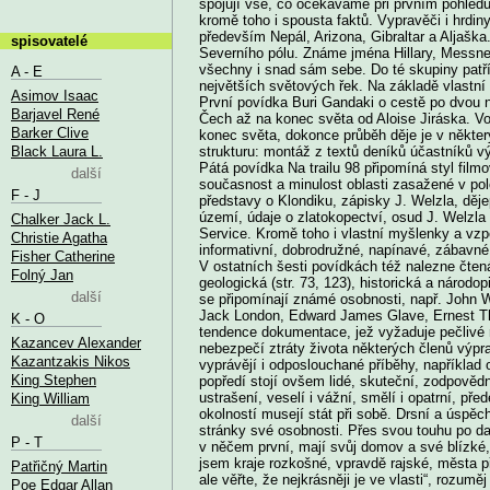
spojují vše, co očekáváme při prvním pohledu
kromě toho i spousta faktů. Vypravěči i hrdin
především Nepál, Arizona, Gibraltar a Aljaš
spisovatelé
Severního pólu. Známe jména Hillary, Messner
všechny i snad sám sebe. Do té skupiny patří 
A - E
největších světových řek. Na základě vlastní 
Asimov Isaac
První povídka Buri Gandaki o cestě po dvou n
Barjavel René
Čech až na konec světa od Aloise Jiráska. Vo
Barker Clive
konec světa, dokonce průběh děje je v někte
Black Laura L.
strukturu: montáž z textů deníků účastníků v
Pátá povídka Na trailu 98 připomíná styl filmo
další
současnost a minulost oblasti zasažené v pol
F - J
představy o Klondiku, zápisky J. Welzla, děje
území, údaje o zlatokopectví, osud J. Welzla 
Chalker Jack L.
Service. Kromě toho i vlastní myšlenky a vzpo
Christie Agatha
informativní, dobrodružné, napínavé, zábavné,
Fisher Catherine
V ostatních šesti povídkách též nalezne čtená
Folný Jan
geologická (str. 73, 123), historická a národopi
další
se připomínají známé osobnosti, např. John W
Jack London, Edward James Glave, Ernest T
K - O
tendence dokumentace, jež vyžaduje pečlivé 
Kazancev Alexander
nebezpečí ztráty života některých členů výprav
Kazantzakis Nikos
vyprávějí i odposlouchané příběhy, napříkla
King Stephen
popředí stojí ovšem lidé, skuteční, zodpovědní 
ustrašení, veselí i vážní, smělí i opatrní, p
King William
okolností musejí stát při sobě. Drsní a úspěch
další
stránky své osobnosti. Přes svou touhu po d
P - T
v něčem první, mají svůj domov a své blízké, k
jsem kraje rozkošné, vpravdě rajské, města p
Patřičný Martin
ale věřte, že nejkrásněji je ve vlasti“, rozumě
Poe Edgar Allan