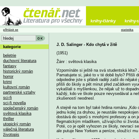
přihlásit se
statistika
J. D. Salinger - Kdo chytá v žitě
kategorie
(1951)
beletrie
duchovní literatura
Žánr : světová klasika
fantasy
Vzpomínáte si ještě na svá studentská léta? 
historický román
Pamatujete si, jaké to v té době bylo? Přišli dn
horror
odpoledne jste s přáteli raději zašli do nějaké 
krimi
přišli do školy a pět minut před začátkem vyučo
kultovní román
vykašlali s myšlenkou, že nějak už to dopad
partnerské vztahy
každý, kdo ve škole pouze nevysedával a nešpr
sci-fi
zkušeností neodnesl.
sci-fi novella
A stejně na tom byl také hrdina románu „Kdo ch
společenský román
jednu kolej za druhou, je neustále nespokojen
světová klasika
dostává do sporů s mnohými profesory a on j
thriller
flegmatickým mladíkem, užívajícího si života.
utopický román
Poté, co je opět vyhozen ze školy, nevrací se 
válečná literatura
ale putuje New Yorkem a peníze, sloužící mu
životopis