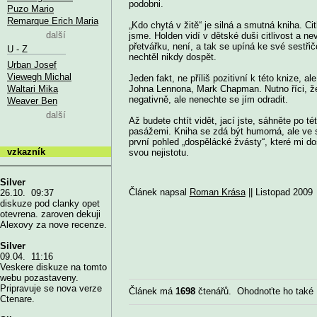
podobni.
Puzo Mario
Remarque Erich Maria
„Kdo chytá v žitě“ je silná a smutná kniha. Ci
další
jsme. Holden vidí v dětské duši citlivost a ne
přetvářku, není, a tak se upíná ke své sest
U - Z
nechtěl nikdy dospět.
Urban Josef
Viewegh Michal
Jeden fakt, ne příliš pozitivní k této knize, 
Waltari Mika
Johna Lennona, Mark Chapman. Nutno říci, že
negativně, ale nenechte se jím odradit.
Weaver Ben
další
Až budete chtít vidět, jací jste, sáhněte po t
pasážemi. Kniha se zdá být humorná, ale ve 
první pohled „dospělácké žvásty“, které mi do
vzkazník
svou nejistotu.
Silver
Článek napsal
Roman Krása
|| Listopad 2009
26.10. 09:37
diskuze pod clanky opet
otevrena. zaroven dekuji
Alexovy za nove recenze.
Silver
09.04. 11:16
Veskere diskuze na tomto
webu pozastaveny.
Pripravuje se nova verze
Článek má
1698
čtenářů. Ohodnoťte ho také
Ctenare.