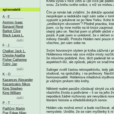
Kniha vyšla v roce 1955 a i po více jak padesáti
svou. Za knihu svého srdce, s níž se mohou z
spisovatelé
Čím je román tak zvláštní, že dokáže upoutat? 
nespokojen a nedokáže najít sám sebe v tomh
A - E
vypustit a potulovat se po New Yorku. Koho b
Asimov Isaac
„uměleckým skvostem“? Předně pravdou, ktero
Barjavel René
jsem, co by mne mohlo na té knize zaujmout.
Barker Clive
stejný jako on. Nechal jsem si příběh uležet v 
Black Laura L.
poutá. A pak jsem si uvědomil, že v něčem si
miliony čtenářů. Protože Holden není pouze m
další
všechno, jen sám sebe ne.
F - J
Svým hovorovým stylem je kniha záživná i pr
Chalker Jack L.
Holdenova mluva nás sice může místy rozčilov
Christie Agatha
že mluvíme podobně. Ano, těch padesát let s
Fisher Catherine
aspektech liší, ale způsob, jakým se snažíme
Folný Jan
další
Salinger zvolil častou retrospektivitu, tedy j
studoval, na spolužáky, i na profesory. Navšt
K - O
homosexualitě. Holdenova mladistvá stydlivos
Kazancev Alexander
je vážným prvkem této knihy.
Kazantzakis Nikos
King Stephen
Některé nudné pasáže zůstávají skryté za zd
vlastního života a podíváme – li se na jeho ži
King William
nepodává žádné rozhovory ani nevydává nové 
další
literární historie a středoškolských osnov.
P - T
Holden vás možná omrzí a bude rozčilovat, ale
Patřičný Martin
nemyslete. Uvidíte, že se vám myšlenky k ní o
Poe Edgar Allan