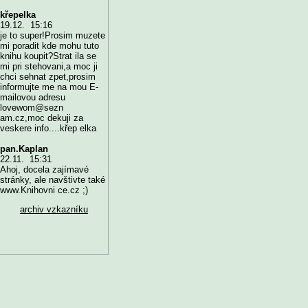
křepelka
19.12. 15:16
je to super!Prosim muzete
mi poradit kde mohu tuto
knihu koupit?Strat ila se
mi pri stehovani,a moc ji
chci sehnat zpet,prosim
informujte me na mou E-
mailovou adresu
lovewom@sezn
am.cz,moc dekuji za
veskere info....křep elka
pan.Kaplan
22.11. 15:31
Ahoj, docela zajímavé
stránky, ale navštivte také
www.Knihovni ce.cz ;)
archiv vzkazníku