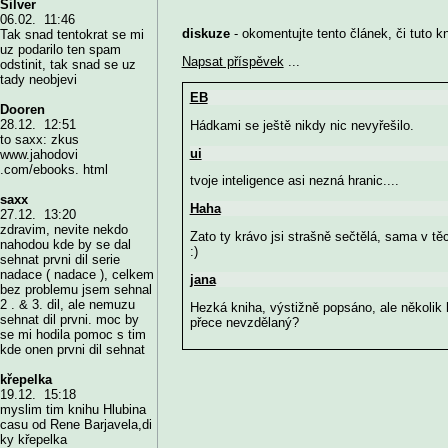
Silver
06.02. 11:46
diskuze
- okomentujte tento článek, či tuto k
Tak snad tentokrat se mi
uz podarilo ten spam
Napsat příspěvek
...
odstinit, tak snad se uz
tady neobjevi
EB
Dooren
28.12. 12:51
Hádkami se ještě nikdy nic nevyřešilo.
to saxx: zkus
ui
www.jahodovi
.com/ebooks. html
tvoje inteligence asi nezná hranic....
saxx
Haha
27.12. 13:20
zdravim, nevite nekdo
Zato ty krávo jsi strašně sečtělá, sama v tě
nahodou kde by se dal
:)
sehnat prvni dil serie
nadace ( nadace ), celkem
jana
bez problemu jsem sehnal
2 . & 3. dil, ale nemuzu
Hezká kniha, výstižně popsáno, ale několik h
sehnat dil prvni. moc by
přece nevzdělaný?
se mi hodila pomoc s tim
kde onen prvni dil sehnat
křepelka
19.12. 15:18
myslim tim knihu Hlubina
casu od Rene Barjavela,di
ky křepelka