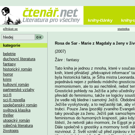
přihlásit se
statistika
Rosa de Sar - Marie z Magdaly a ženy v živ
kategorie
(2007)
beletrie
duchovní literatura
Žánr : fantasy
fantasy
Tato kniha je jednou z mnoha, které v současn
historický román
knih, které přinášejí „překvapivé informace“ t
horror
byla historická fakta, je Šifra mistra Leonard
krimi
pojednává nejen z pohledu módního gnosticism
kultovní román
mormonismem, ale to asi nechtěně, neboť ten
partnerské vztahy
Gnostické pohledy na Ježíše a jeho učedníky 
sci-fi
převádí do feminismu, takže se logicky soust
sci-fi novella
že vedle něj bledne i samotný Ježíš. Obdobně
Ježíše vyskytovaly, a to nejčastěji tak, aby 
společenský román
trubci. Pouze Jana (později zvaného Evangel
světová klasika
taky považuje za ženu. Ježíš pak samozřejmě
thriller
feminismus do humorných krajností, jako když 
utopický román
štěstí, že netvrdí jako mormoni, že Egypt 
válečná literatura
Dále společně s gnostiky a mormony tvrdí něko
životopis
rozvinout. 2. Svět vznikl už před zprávou v kn