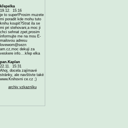
křepelka
19.12. 15:16
je to super!Prosim muzete
mi poradit kde mohu tuto
knihu koupit?Strat ila se
mi pri stehovani,a moc ji
chci sehnat zpet,prosim
informujte me na mou E-
mailovou adresu
lovewom@sezn
am.cz,moc dekuji za
veskere info....křep elka
pan.Kaplan
22.11. 15:31
Ahoj, docela zajímavé
stránky, ale navštivte také
www.Knihovni ce.cz ;)
archiv vzkazníku