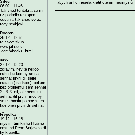
Silver
abych si ho musela krátit čtením nesmyslů.
06.02. 11:46
Tak snad tentokrat se mi
uz podarilo ten spam
odstinit, tak snad se uz
tady neobjevi
Dooren
28.12. 12:51
to saxx: zkus
www.jahodovi
.com/ebooks. html
saxx
27.12. 13:20
zdravim, nevite nekdo
nahodou kde by se dal
sehnat prvni dil serie
nadace ( nadace ), celkem
bez problemu jsem sehnal
2 . & 3. dil, ale nemuzu
sehnat dil prvni. moc by
se mi hodila pomoc s tim
kde onen prvni dil sehnat
křepelka
19.12. 15:18
myslim tim knihu Hlubina
casu od Rene Barjavela,di
ky křepelka