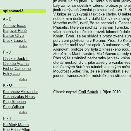
již existujících prvků. 4. Tento bůh není je
Evy za to, co udělali v Edenu, protože je to pr
jinak nazývaná ženská polovina božstva. 7.
spisovatelé
V knize se vyskytují i faktické chyby. U někt
nebo k nim došlo až v další fázi vzniku knih
A - E
Mrtvého moře“, tvrdí, že se nachází u Geneza
Asimov Isaac
Phaselis, které se nachází v jižním Turecku, 
Barjavel René
však nachází o několik stovek kilometrů dále
Barker Clive
Korán. Tvrdí, že se skládá z prózy zvané súra
Black Laura L.
potvrzení polyteismu v Koránu. Píše, že Korán
jim spíše mohl vyčítat opak. A nakonec tvrdí
další
Aronova“, protože prý byla z kněžského rodu,
F - J
ztotožnil s Marií, sestrou Mojžíšovou (a tedy
Přes výše zmíněné nedostatky je však kniha 
Chalker Jack L.
čtenář nestačí divit, jaké závěry o vzniku ve
Christie Agatha
rozházených šutrů na ruinách antických měst.
Fisher Catherine
Moudrost (Sofie) tím, že se jí několikrát zjevi
Folný Jan
jednom francouzském městečku na středom
další
K - O
Kazancev Alexander
Článek napsal
Cyril Stárek
|| Říjen 2010
Kazantzakis Nikos
King Stephen
King William
další
P - T
Patřičný Martin
Poe Edgar Allan