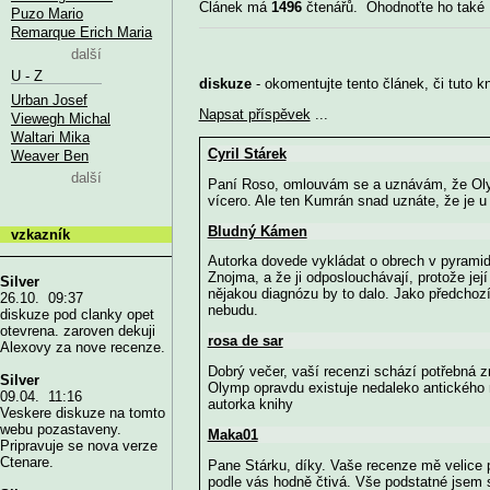
Článek má
1496
čtenářů. Ohodnoťte ho také
Puzo Mario
Remarque Erich Maria
další
U - Z
diskuze
- okomentujte tento článek, či tuto k
Urban Josef
Napsat příspěvek
...
Viewegh Michal
Waltari Mika
Cyril Stárek
Weaver Ben
další
Paní Roso, omlouvám se a uznávám, že Ol
vícero. Ale ten Kumrán snad uznáte, že je 
Bludný Kámen
vzkazník
Autorka dovede vykládat o obrech v pyramidá
Znojma, a že ji odposlouchávají, protože je
Silver
nějakou diagnózu by to dalo. Jako předchozí
26.10. 09:37
nebudu.
diskuze pod clanky opet
otevrena. zaroven dekuji
rosa de sar
Alexovy za nove recenze.
Dobrý večer, vaší recenzi schází potřebná z
Silver
Olymp opravdu existuje nedaleko antického 
09.04. 11:16
autorka knihy
Veskere diskuze na tomto
webu pozastaveny.
Maka01
Pripravuje se nova verze
Ctenare.
Pane Stárku, díky. Vaše recenze mě velice p
podle vás hodně čtivá. Vše podstatné jsem 