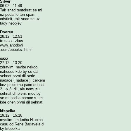
Silver
06.02. 11:46
Tak snad tentokrat se mi
uz podarilo ten spam
odstinit, tak snad se uz
tady neobjevi
Dooren
28.12. 12:51
to saxx: zkus
www.jahodovi
.com/ebooks. html
saxx
27.12. 13:20
zdravim, nevite nekdo
nahodou kde by se dal
sehnat prvni dil serie
nadace ( nadace ), celkem
bez problemu jsem sehnal
2 . & 3. dil, ale nemuzu
sehnat dil prvni. moc by
se mi hodila pomoc s tim
kde onen prvni dil sehnat
křepelka
19.12. 15:18
myslim tim knihu Hlubina
casu od Rene Barjavela,di
ky křepelka