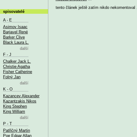
tento článek ještě zatím nikdo nekomentoval .
spisovatelé
A - E
Asimov Isaac
Barjavel René
Barker Clive
Black Laura L.
další
F - J
Chalker Jack L.
Christie Agatha
Fisher Catherine
Folný Jan
další
K - O
Kazancev Alexander
Kazantzakis Nikos
King Stephen
King William
další
P - T
Patřičný Martin
Poe Edgar Allan