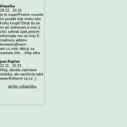
křepelka
19.12. 15:16
je to super!Prosim muzete
mi poradit kde mohu tuto
knihu koupit?Strat ila se
mi pri stehovani,a moc ji
chci sehnat zpet,prosim
informujte me na mou E-
mailovou adresu
lovewom@sezn
am.cz,moc dekuji za
veskere info....křep elka
pan.Kaplan
22.11. 15:31
Ahoj, docela zajímavé
stránky, ale navštivte také
www.Knihovni ce.cz ;)
archiv vzkazníku