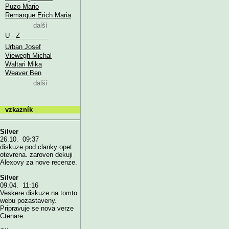
Puzo Mario
Remarque Erich Maria
další
U - Z
Urban Josef
Viewegh Michal
Waltari Mika
Weaver Ben
další
vzkazník
Silver
26.10. 09:37
diskuze pod clanky opet
otevrena. zaroven dekuji
Alexovy za nove recenze.
Silver
09.04. 11:16
Veskere diskuze na tomto
webu pozastaveny.
Pripravuje se nova verze
Ctenare.