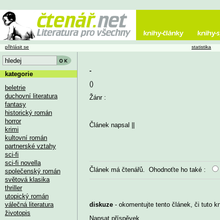
přihlásit se
statistika
-
kategorie
()
beletrie
duchovní literatura
Žánr :
fantasy
historický román
horror
Článek napsal
||
krimi
kultovní román
partnerské vztahy
sci-fi
sci-fi novella
Článek má
čtenářů. Ohodnoťte ho také :
společenský román
světová klasika
thriller
utopický román
válečná literatura
diskuze
- okomentujte tento článek, či tuto k
životopis
Napsat příspěvek
...