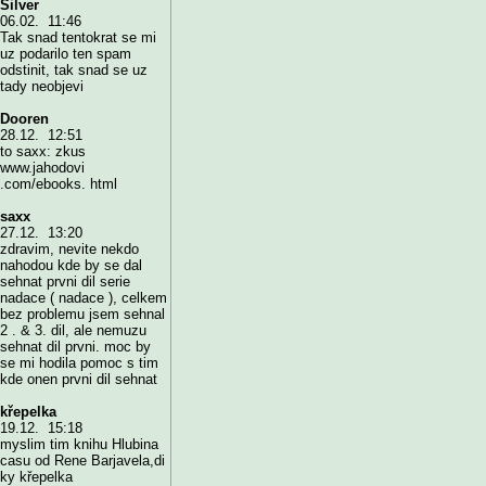
Silver
06.02. 11:46
Tak snad tentokrat se mi
uz podarilo ten spam
odstinit, tak snad se uz
tady neobjevi
Dooren
28.12. 12:51
to saxx: zkus
www.jahodovi
.com/ebooks. html
saxx
27.12. 13:20
zdravim, nevite nekdo
nahodou kde by se dal
sehnat prvni dil serie
nadace ( nadace ), celkem
bez problemu jsem sehnal
2 . & 3. dil, ale nemuzu
sehnat dil prvni. moc by
se mi hodila pomoc s tim
kde onen prvni dil sehnat
křepelka
19.12. 15:18
myslim tim knihu Hlubina
casu od Rene Barjavela,di
ky křepelka