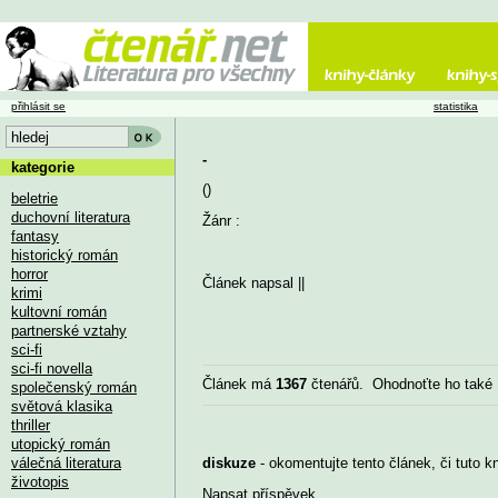
přihlásit se
statistika
-
kategorie
()
beletrie
duchovní literatura
Žánr :
fantasy
historický román
horror
Článek napsal
||
krimi
kultovní román
partnerské vztahy
sci-fi
sci-fi novella
Článek má
1367
čtenářů. Ohodnoťte ho také
společenský román
světová klasika
thriller
utopický román
válečná literatura
diskuze
- okomentujte tento článek, či tuto k
životopis
Napsat příspěvek
...