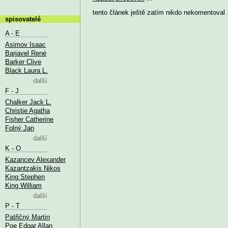
tento článek ještě zatím nikdo nekomentoval .
spisovatelé
A - E
Asimov Isaac
Barjavel René
Barker Clive
Black Laura L.
další
F - J
Chalker Jack L.
Christie Agatha
Fisher Catherine
Folný Jan
další
K - O
Kazancev Alexander
Kazantzakis Nikos
King Stephen
King William
další
P - T
Patřičný Martin
Poe Edgar Allan