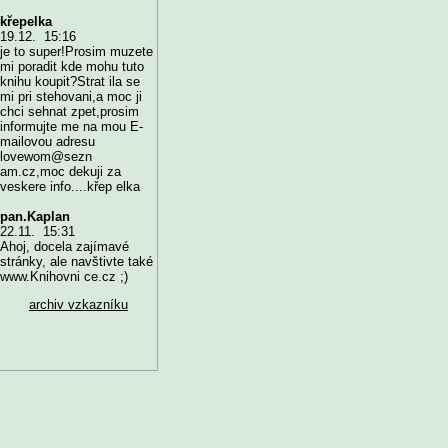
křepelka
19.12. 15:16
je to super!Prosim muzete
mi poradit kde mohu tuto
knihu koupit?Strat ila se
mi pri stehovani,a moc ji
chci sehnat zpet,prosim
informujte me na mou E-
mailovou adresu
lovewom@sezn
am.cz,moc dekuji za
veskere info....křep elka
pan.Kaplan
22.11. 15:31
Ahoj, docela zajímavé
stránky, ale navštivte také
www.Knihovni ce.cz ;)
archiv vzkazníku