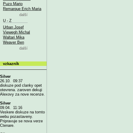
Puzo Mario
Remarque Erich Maria
další
U - Z
Urban Josef
Viewegh Michal
Waltari Mika
Weaver Ben
další
vzkazník
Silver
26.10. 09:37
diskuze pod clanky opet
otevrena. zaroven dekuji
Alexovy za nove recenze.
Silver
09.04. 11:16
Veskere diskuze na tomto
webu pozastaveny.
Pripravuje se nova verze
Ctenare.