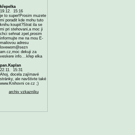
křepelka
19.12. 15:16
je to super!Prosim muzete
mi poradit kde mohu tuto
knihu koupit?Strat ila se
mi pri stehovani,a moc ji
chci sehnat zpet,prosim
informujte me na mou E-
mailovou adresu
lovewom@sezn
am.cz,moc dekuji za
veskere info....křep elka
pan.Kaplan
22.11. 15:31
Ahoj, docela zajímavé
stránky, ale navštivte také
www.Knihovni ce.cz ;)
archiv vzkazníku