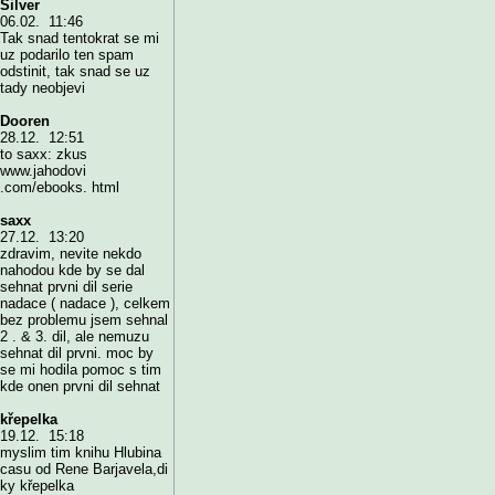
Silver
06.02. 11:46
Tak snad tentokrat se mi
uz podarilo ten spam
odstinit, tak snad se uz
tady neobjevi
Dooren
28.12. 12:51
to saxx: zkus
www.jahodovi
.com/ebooks. html
saxx
27.12. 13:20
zdravim, nevite nekdo
nahodou kde by se dal
sehnat prvni dil serie
nadace ( nadace ), celkem
bez problemu jsem sehnal
2 . & 3. dil, ale nemuzu
sehnat dil prvni. moc by
se mi hodila pomoc s tim
kde onen prvni dil sehnat
křepelka
19.12. 15:18
myslim tim knihu Hlubina
casu od Rene Barjavela,di
ky křepelka