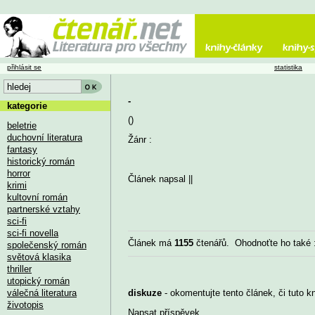
přihlásit se
statistika
-
kategorie
()
beletrie
duchovní literatura
Žánr :
fantasy
historický román
horror
Článek napsal
||
krimi
kultovní román
partnerské vztahy
sci-fi
sci-fi novella
Článek má
1155
čtenářů. Ohodnoťte ho také
společenský román
světová klasika
thriller
utopický román
válečná literatura
diskuze
- okomentujte tento článek, či tuto k
životopis
Napsat příspěvek
...