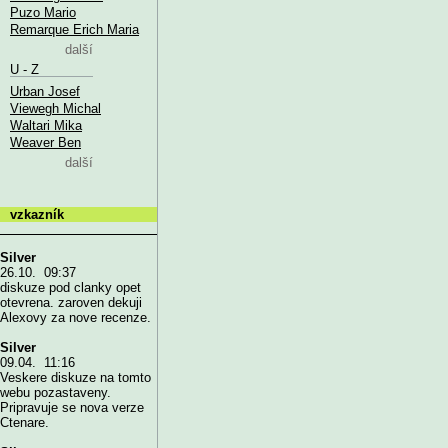
Puzo Mario
Remarque Erich Maria
další
U - Z
Urban Josef
Viewegh Michal
Waltari Mika
Weaver Ben
další
vzkazník
Silver
26.10. 09:37
diskuze pod clanky opet
otevrena. zaroven dekuji
Alexovy za nove recenze.
Silver
09.04. 11:16
Veskere diskuze na tomto
webu pozastaveny.
Pripravuje se nova verze
Ctenare.