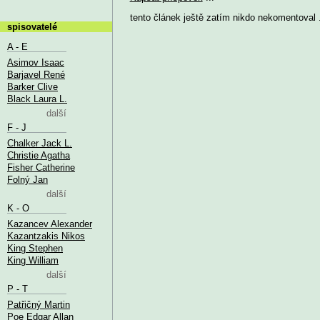
tento článek ještě zatím nikdo nekomentoval .
spisovatelé
A - E
Asimov Isaac
Barjavel René
Barker Clive
Black Laura L.
další
F - J
Chalker Jack L.
Christie Agatha
Fisher Catherine
Folný Jan
další
K - O
Kazancev Alexander
Kazantzakis Nikos
King Stephen
King William
další
P - T
Patřičný Martin
Poe Edgar Allan