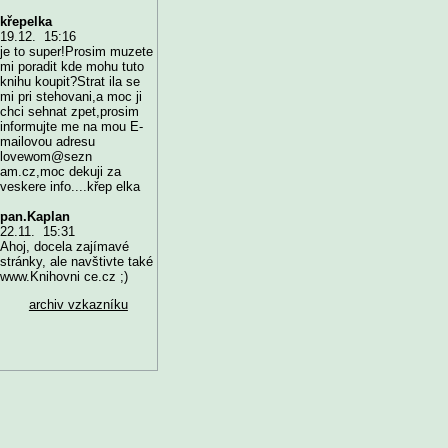
křepelka
19.12. 15:16
je to super!Prosim muzete
mi poradit kde mohu tuto
knihu koupit?Strat ila se
mi pri stehovani,a moc ji
chci sehnat zpet,prosim
informujte me na mou E-
mailovou adresu
lovewom@sezn
am.cz,moc dekuji za
veskere info....křep elka
pan.Kaplan
22.11. 15:31
Ahoj, docela zajímavé
stránky, ale navštivte také
www.Knihovni ce.cz ;)
archiv vzkazníku