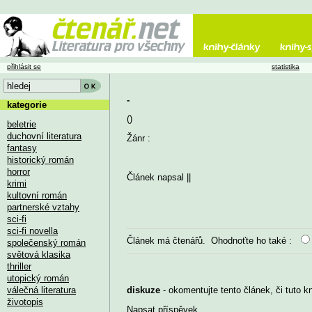
přihlásit se
statistika
-
kategorie
()
beletrie
duchovní literatura
Žánr :
fantasy
historický román
horror
Článek napsal
||
krimi
kultovní román
partnerské vztahy
sci-fi
sci-fi novella
Článek má
čtenářů. Ohodnoťte ho také :
společenský román
světová klasika
thriller
utopický román
válečná literatura
diskuze
- okomentujte tento článek, či tuto k
životopis
Napsat příspěvek
...