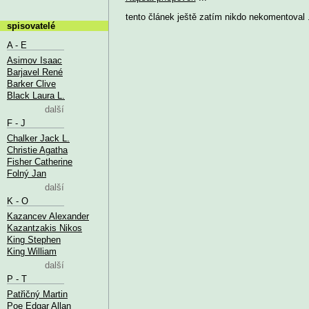
tento článek ještě zatím nikdo nekomentoval .
spisovatelé
A - E
Asimov Isaac
Barjavel René
Barker Clive
Black Laura L.
další
F - J
Chalker Jack L.
Christie Agatha
Fisher Catherine
Folný Jan
další
K - O
Kazancev Alexander
Kazantzakis Nikos
King Stephen
King William
další
P - T
Patřičný Martin
Poe Edgar Allan