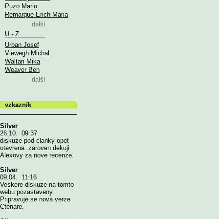
Puzo Mario
Remarque Erich Maria
další
U - Z
Urban Josef
Viewegh Michal
Waltari Mika
Weaver Ben
další
vzkazník
Silver
26.10. 09:37
diskuze pod clanky opet
otevrena. zaroven dekuji
Alexovy za nove recenze.
Silver
09.04. 11:16
Veskere diskuze na tomto
webu pozastaveny.
Pripravuje se nova verze
Ctenare.