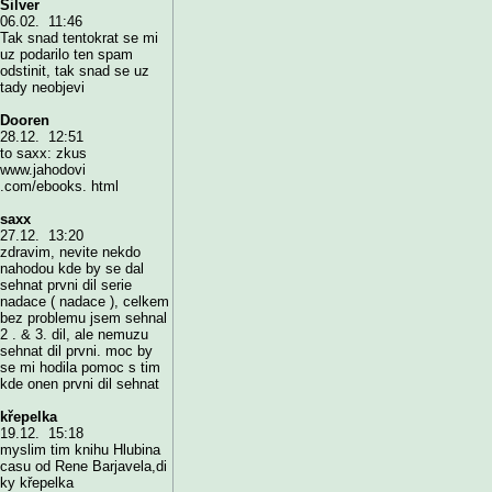
Silver
06.02. 11:46
Tak snad tentokrat se mi
uz podarilo ten spam
odstinit, tak snad se uz
tady neobjevi
Dooren
28.12. 12:51
to saxx: zkus
www.jahodovi
.com/ebooks. html
saxx
27.12. 13:20
zdravim, nevite nekdo
nahodou kde by se dal
sehnat prvni dil serie
nadace ( nadace ), celkem
bez problemu jsem sehnal
2 . & 3. dil, ale nemuzu
sehnat dil prvni. moc by
se mi hodila pomoc s tim
kde onen prvni dil sehnat
křepelka
19.12. 15:18
myslim tim knihu Hlubina
casu od Rene Barjavela,di
ky křepelka