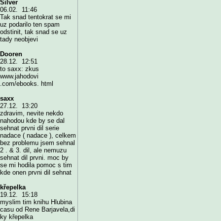
Silver
06.02. 11:46
Tak snad tentokrat se mi
uz podarilo ten spam
odstinit, tak snad se uz
tady neobjevi
Dooren
28.12. 12:51
to saxx: zkus
www.jahodovi
.com/ebooks. html
saxx
27.12. 13:20
zdravim, nevite nekdo
nahodou kde by se dal
sehnat prvni dil serie
nadace ( nadace ), celkem
bez problemu jsem sehnal
2 . & 3. dil, ale nemuzu
sehnat dil prvni. moc by
se mi hodila pomoc s tim
kde onen prvni dil sehnat
křepelka
19.12. 15:18
myslim tim knihu Hlubina
casu od Rene Barjavela,di
ky křepelka