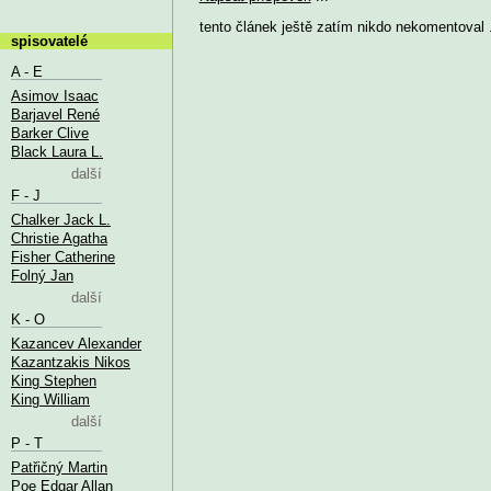
tento článek ještě zatím nikdo nekomentoval .
spisovatelé
A - E
Asimov Isaac
Barjavel René
Barker Clive
Black Laura L.
další
F - J
Chalker Jack L.
Christie Agatha
Fisher Catherine
Folný Jan
další
K - O
Kazancev Alexander
Kazantzakis Nikos
King Stephen
King William
další
P - T
Patřičný Martin
Poe Edgar Allan