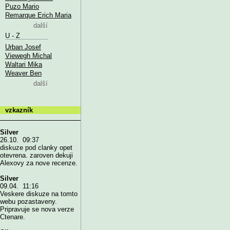
Puzo Mario
Remarque Erich Maria
další
U - Z
Urban Josef
Viewegh Michal
Waltari Mika
Weaver Ben
další
vzkazník
Silver
26.10. 09:37
diskuze pod clanky opet
otevrena. zaroven dekuji
Alexovy za nove recenze.
Silver
09.04. 11:16
Veskere diskuze na tomto
webu pozastaveny.
Pripravuje se nova verze
Ctenare.