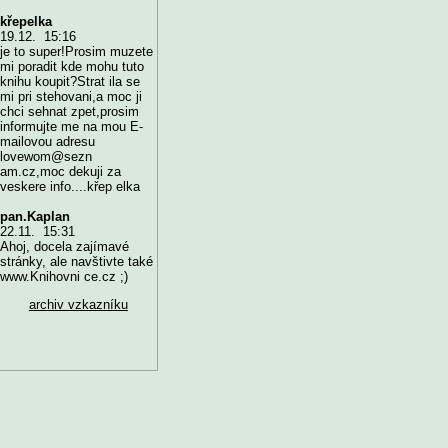
křepelka
19.12. 15:16
je to super!Prosim muzete
mi poradit kde mohu tuto
knihu koupit?Strat ila se
mi pri stehovani,a moc ji
chci sehnat zpet,prosim
informujte me na mou E-
mailovou adresu
lovewom@sezn
am.cz,moc dekuji za
veskere info....křep elka
pan.Kaplan
22.11. 15:31
Ahoj, docela zajímavé
stránky, ale navštivte také
www.Knihovni ce.cz ;)
archiv vzkazníku