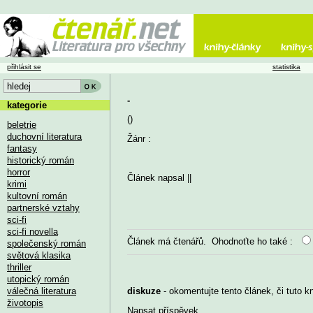
přihlásit se
statistika
-
kategorie
()
beletrie
duchovní literatura
Žánr :
fantasy
historický román
horror
Článek napsal
||
krimi
kultovní román
partnerské vztahy
sci-fi
sci-fi novella
Článek má
čtenářů. Ohodnoťte ho také :
společenský román
světová klasika
thriller
utopický román
válečná literatura
diskuze
- okomentujte tento článek, či tuto k
životopis
Napsat příspěvek
...