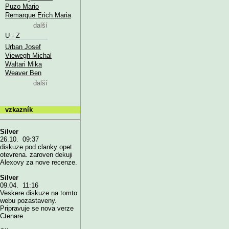
Puzo Mario
Remarque Erich Maria
další
U - Z
Urban Josef
Viewegh Michal
Waltari Mika
Weaver Ben
další
vzkazník
Silver
26.10. 09:37
diskuze pod clanky opet
otevrena. zaroven dekuji
Alexovy za nove recenze.
Silver
09.04. 11:16
Veskere diskuze na tomto
webu pozastaveny.
Pripravuje se nova verze
Ctenare.