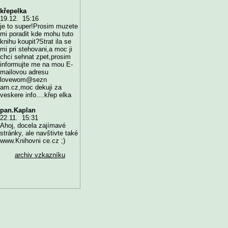
křepelka
19.12. 15:16
je to super!Prosim muzete
mi poradit kde mohu tuto
knihu koupit?Strat ila se
mi pri stehovani,a moc ji
chci sehnat zpet,prosim
informujte me na mou E-
mailovou adresu
lovewom@sezn
am.cz,moc dekuji za
veskere info....křep elka
pan.Kaplan
22.11. 15:31
Ahoj, docela zajímavé
stránky, ale navštivte také
www.Knihovni ce.cz ;)
archiv vzkazníku