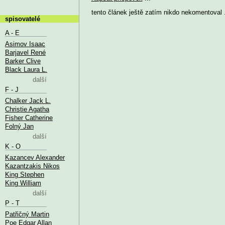
tento článek ještě zatím nikdo nekomentoval .
spisovatelé
A - E
Asimov Isaac
Barjavel René
Barker Clive
Black Laura L.
další
F - J
Chalker Jack L.
Christie Agatha
Fisher Catherine
Folný Jan
další
K - O
Kazancev Alexander
Kazantzakis Nikos
King Stephen
King William
další
P - T
Patřičný Martin
Poe Edgar Allan