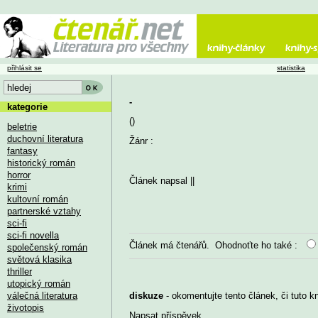
přihlásit se
statistika
-
kategorie
()
beletrie
duchovní literatura
Žánr :
fantasy
historický román
horror
Článek napsal
||
krimi
kultovní román
partnerské vztahy
sci-fi
sci-fi novella
Článek má
čtenářů. Ohodnoťte ho také :
společenský román
světová klasika
thriller
utopický román
válečná literatura
diskuze
- okomentujte tento článek, či tuto k
životopis
Napsat příspěvek
...