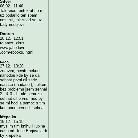
Silver
06.02. 11:46
Tak snad tentokrat se mi
uz podarilo ten spam
odstinit, tak snad se uz
tady neobjevi
Dooren
28.12. 12:51
to saxx: zkus
www.jahodovi
.com/ebooks. html
saxx
27.12. 13:20
zdravim, nevite nekdo
nahodou kde by se dal
sehnat prvni dil serie
nadace ( nadace ), celkem
bez problemu jsem sehnal
2 . & 3. dil, ale nemuzu
sehnat dil prvni. moc by
se mi hodila pomoc s tim
kde onen prvni dil sehnat
křepelka
19.12. 15:18
myslim tim knihu Hlubina
casu od Rene Barjavela,di
ky křepelka