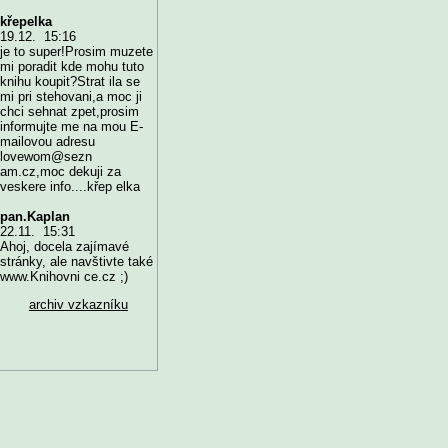
křepelka
19.12. 15:16
je to super!Prosim muzete
mi poradit kde mohu tuto
knihu koupit?Strat ila se
mi pri stehovani,a moc ji
chci sehnat zpet,prosim
informujte me na mou E-
mailovou adresu
lovewom@sezn
am.cz,moc dekuji za
veskere info....křep elka
pan.Kaplan
22.11. 15:31
Ahoj, docela zajímavé
stránky, ale navštivte také
www.Knihovni ce.cz ;)
archiv vzkazníku