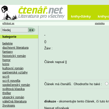
přihlásit se
statistika
-
kategorie
()
beletrie
duchovní literatura
Žánr :
fantasy
historický román
horror
Článek napsal
||
krimi
kultovní román
partnerské vztahy
sci-fi
sci-fi novella
Článek má
čtenářů. Ohodnoťte ho také :
společenský román
světová klasika
thriller
utopický román
válečná literatura
diskuze
- okomentujte tento článek, či tuto k
životopis
Napsat příspěvek
...