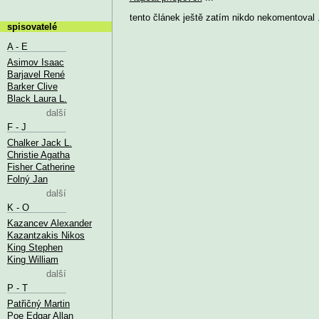
tento článek ještě zatím nikdo nekomentoval .
spisovatelé
A - E
Asimov Isaac
Barjavel René
Barker Clive
Black Laura L.
další
F - J
Chalker Jack L.
Christie Agatha
Fisher Catherine
Folný Jan
další
K - O
Kazancev Alexander
Kazantzakis Nikos
King Stephen
King William
další
P - T
Patřičný Martin
Poe Edgar Allan