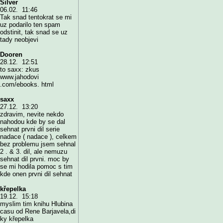
Silver
06.02. 11:46
Tak snad tentokrat se mi
uz podarilo ten spam
odstinit, tak snad se uz
tady neobjevi
Dooren
28.12. 12:51
to saxx: zkus
www.jahodovi
.com/ebooks. html
saxx
27.12. 13:20
zdravim, nevite nekdo
nahodou kde by se dal
sehnat prvni dil serie
nadace ( nadace ), celkem
bez problemu jsem sehnal
2 . & 3. dil, ale nemuzu
sehnat dil prvni. moc by
se mi hodila pomoc s tim
kde onen prvni dil sehnat
křepelka
19.12. 15:18
myslim tim knihu Hlubina
casu od Rene Barjavela,di
ky křepelka