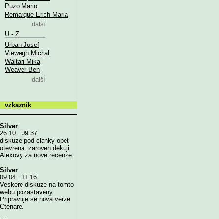
Puzo Mario
Remarque Erich Maria
další
U - Z
Urban Josef
Viewegh Michal
Waltari Mika
Weaver Ben
další
vzkazník
Silver
26.10. 09:37
diskuze pod clanky opet
otevrena. zaroven dekuji
Alexovy za nove recenze.
Silver
09.04. 11:16
Veskere diskuze na tomto
webu pozastaveny.
Pripravuje se nova verze
Ctenare.