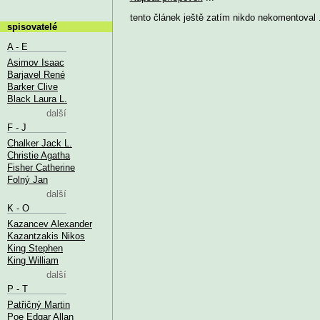
tento článek ještě zatím nikdo nekomentoval .
spisovatelé
A - E
Asimov Isaac
Barjavel René
Barker Clive
Black Laura L.
další
F - J
Chalker Jack L.
Christie Agatha
Fisher Catherine
Folný Jan
další
K - O
Kazancev Alexander
Kazantzakis Nikos
King Stephen
King William
další
P - T
Patřičný Martin
Poe Edgar Allan