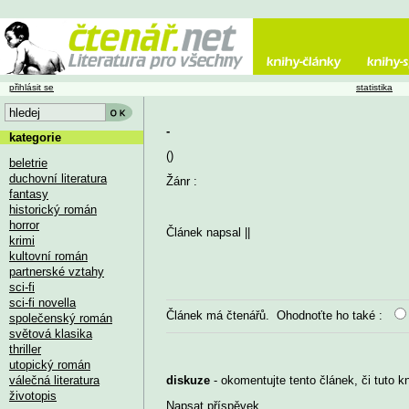
přihlásit se
statistika
-
kategorie
()
beletrie
duchovní literatura
Žánr :
fantasy
historický román
horror
Článek napsal
||
krimi
kultovní román
partnerské vztahy
sci-fi
sci-fi novella
Článek má
čtenářů. Ohodnoťte ho také :
společenský román
světová klasika
thriller
utopický román
válečná literatura
diskuze
- okomentujte tento článek, či tuto k
životopis
Napsat příspěvek
...