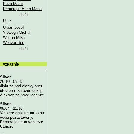
Puzo Mario
Remarque Erich Maria
další
U - Z
Urban Josef
Viewegh Michal
Waltari Mika
Weaver Ben
další
vzkazník
Silver
26.10. 09:37
diskuze pod clanky opet
otevrena. zaroven dekuji
Alexovy za nove recenze.
Silver
09.04. 11:16
Veskere diskuze na tomto
webu pozastaveny.
Pripravuje se nova verze
Ctenare.