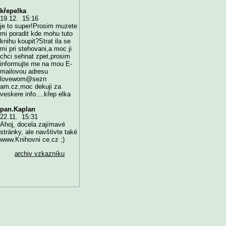
křepelka
19.12. 15:16
je to super!Prosim muzete
mi poradit kde mohu tuto
knihu koupit?Strat ila se
mi pri stehovani,a moc ji
chci sehnat zpet,prosim
informujte me na mou E-
mailovou adresu
lovewom@sezn
am.cz,moc dekuji za
veskere info....křep elka
pan.Kaplan
22.11. 15:31
Ahoj, docela zajímavé
stránky, ale navštivte také
www.Knihovni ce.cz ;)
archiv vzkazníku