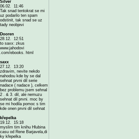
Silver
06.02. 11:46
Tak snad tentokrat se mi
uz podarilo ten spam
odstinit, tak snad se uz
tady neobjevi
Dooren
28.12. 12:51
to saxx: zkus
www.jahodovi
.com/ebooks. html
saxx
27.12. 13:20
zdravim, nevite nekdo
nahodou kde by se dal
sehnat prvni dil serie
nadace ( nadace ), celkem
bez problemu jsem sehnal
2 . & 3. dil, ale nemuzu
sehnat dil prvni. moc by
se mi hodila pomoc s tim
kde onen prvni dil sehnat
křepelka
19.12. 15:18
myslim tim knihu Hlubina
casu od Rene Barjavela,di
ky křepelka