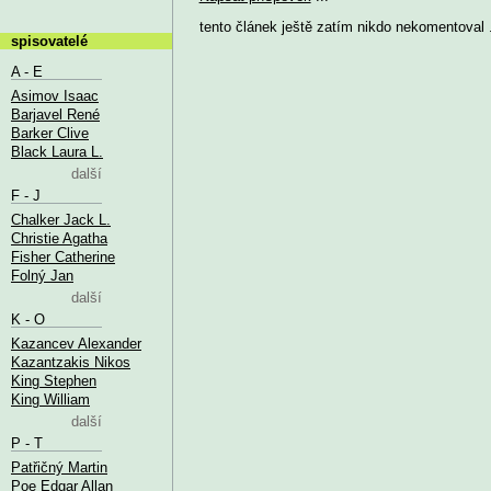
tento článek ještě zatím nikdo nekomentoval .
spisovatelé
A - E
Asimov Isaac
Barjavel René
Barker Clive
Black Laura L.
další
F - J
Chalker Jack L.
Christie Agatha
Fisher Catherine
Folný Jan
další
K - O
Kazancev Alexander
Kazantzakis Nikos
King Stephen
King William
další
P - T
Patřičný Martin
Poe Edgar Allan