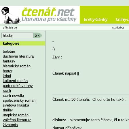
přihlásit se
statistika
-
kategorie
()
beletrie
duchovní literatura
Žánr :
fantasy
historický román
horror
Článek napsal
||
krimi
kultovní román
partnerské vztahy
sci-fi
sci-fi novella
Článek má
50
čtenářů. Ohodnoťte ho také :
společenský román
světová klasika
thriller
utopický román
válečná literatura
diskuze
- okomentujte tento článek, či tuto k
životopis
Napsat příspěvek
...