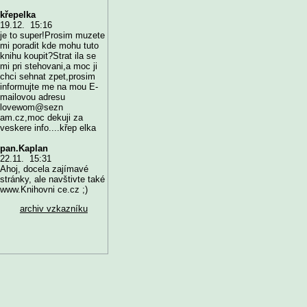
křepelka
19.12. 15:16
je to super!Prosim muzete
mi poradit kde mohu tuto
knihu koupit?Strat ila se
mi pri stehovani,a moc ji
chci sehnat zpet,prosim
informujte me na mou E-
mailovou adresu
lovewom@sezn
am.cz,moc dekuji za
veskere info....křep elka
pan.Kaplan
22.11. 15:31
Ahoj, docela zajímavé
stránky, ale navštivte také
www.Knihovni ce.cz ;)
archiv vzkazníku