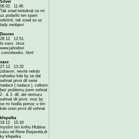
Silver
06.02. 11:46
Tak snad tentokrat se mi
uz podarilo ten spam
odstinit, tak snad se uz
tady neobjevi
Dooren
28.12. 12:51
to saxx: zkus
www.jahodovi
.com/ebooks. html
saxx
27.12. 13:20
zdravim, nevite nekdo
nahodou kde by se dal
sehnat prvni dil serie
nadace ( nadace ), celkem
bez problemu jsem sehnal
2 . & 3. dil, ale nemuzu
sehnat dil prvni. moc by
se mi hodila pomoc s tim
kde onen prvni dil sehnat
křepelka
19.12. 15:18
myslim tim knihu Hlubina
casu od Rene Barjavela,di
ky křepelka