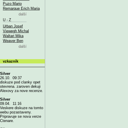
Puzo Mario
Remarque Erich Maria
další
U - Z
Urban Josef
Viewegh Michal
Waltari Mika
Weaver Ben
další
vzkazník
Silver
26.10. 09:37
diskuze pod clanky opet
otevrena. zaroven dekuji
Alexovy za nove recenze.
Silver
09.04. 11:16
Veskere diskuze na tomto
webu pozastaveny.
Pripravuje se nova verze
Ctenare.