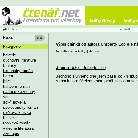
přihlásit se
statistika
výpis článků od autora Umberto Eco dle n
kategorie
řadit dle
názvu knihy
||
datumu
beletrie
duchovní literatura
fantasy
Jméno růže
- Umberto Eco
historický román
horror
Jednoho slunného dne jsem zašel do knihkupec
stránek a za účelem knihu pročítat po kouscí
krimi
kultovní román
partnerské vztahy
sci-fi
sci-fi novella
společenský román
světová klasika
thriller
utopický román
válečná literatura
životopis