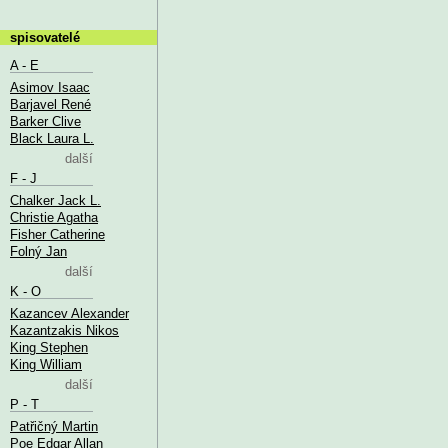
spisovatelé
A - E
Asimov Isaac
Barjavel René
Barker Clive
Black Laura L.
další
F - J
Chalker Jack L.
Christie Agatha
Fisher Catherine
Folný Jan
další
K - O
Kazancev Alexander
Kazantzakis Nikos
King Stephen
King William
další
P - T
Patřičný Martin
Poe Edgar Allan