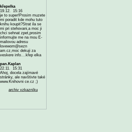
křepelka
19.12. 15:16
je to super!Prosim muzete
mi poradit kde mohu tuto
knihu koupit?Strat ila se
mi pri stehovani,a moc ji
chci sehnat zpet,prosim
informujte me na mou E-
mailovou adresu
lovewom@sezn
am.cz,moc dekuji za
veskere info....křep elka
pan.Kaplan
22.11. 15:31
Ahoj, docela zajímavé
stránky, ale navštivte také
www.Knihovni ce.cz ;)
archiv vzkazníku