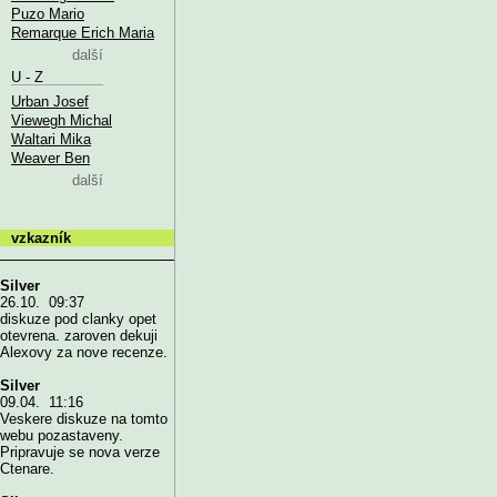
Puzo Mario
Remarque Erich Maria
další
U - Z
Urban Josef
Viewegh Michal
Waltari Mika
Weaver Ben
další
vzkazník
Silver
26.10. 09:37
diskuze pod clanky opet
otevrena. zaroven dekuji
Alexovy za nove recenze.
Silver
09.04. 11:16
Veskere diskuze na tomto
webu pozastaveny.
Pripravuje se nova verze
Ctenare.