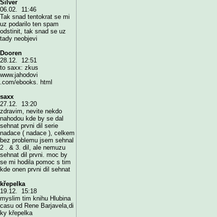
Silver
06.02. 11:46
Tak snad tentokrat se mi
uz podarilo ten spam
odstinit, tak snad se uz
tady neobjevi
Dooren
28.12. 12:51
to saxx: zkus
www.jahodovi
.com/ebooks. html
saxx
27.12. 13:20
zdravim, nevite nekdo
nahodou kde by se dal
sehnat prvni dil serie
nadace ( nadace ), celkem
bez problemu jsem sehnal
2 . & 3. dil, ale nemuzu
sehnat dil prvni. moc by
se mi hodila pomoc s tim
kde onen prvni dil sehnat
křepelka
19.12. 15:18
myslim tim knihu Hlubina
casu od Rene Barjavela,di
ky křepelka