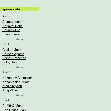
spisovatelé
A - E
Asimov Isaac
Barjavel René
Barker Clive
Black Laura L.
další
F - J
Chalker Jack L.
Christie Agatha
Fisher Catherine
Folný Jan
další
K - O
Kazancev Alexander
Kazantzakis Nikos
King Stephen
King William
další
P - T
Patřičný Martin
Poe Edgar Allan