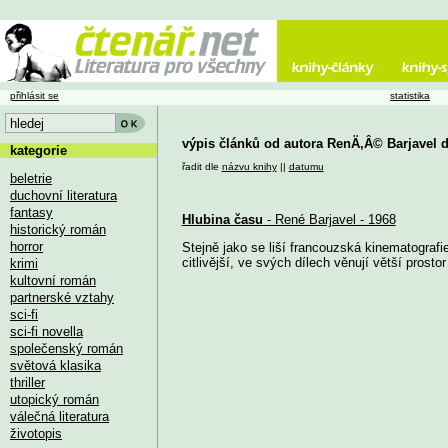
přihlásit se
statistika
výpis článků od autora RenÄ‚Â© Barjavel 
kategorie
řadit dle
názvu knihy
||
datumu
beletrie
duchovní literatura
fantasy
Hlubina času
- René Barjavel - 1968
historický román
horror
Stejně jako se liší francouzská kinematografie
citlivější, ve svých dílech věnují větší prostor 
krimi
kultovní román
partnerské vztahy
sci-fi
sci-fi novella
společenský román
světová klasika
thriller
utopický román
válečná literatura
životopis