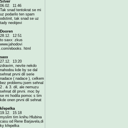
Silver
06.02. 11:46
Tak snad tentokrat se mi
uz podarilo ten spam
odstinit, tak snad se uz
tady neobjevi
Dooren
28.12. 12:51
to saxx: zkus
www.jahodovi
.com/ebooks. html
saxx
27.12. 13:20
zdravim, nevite nekdo
nahodou kde by se dal
sehnat prvni dil serie
nadace ( nadace ), celkem
bez problemu jsem sehnal
2 . & 3. dil, ale nemuzu
sehnat dil prvni. moc by
se mi hodila pomoc s tim
kde onen prvni dil sehnat
křepelka
19.12. 15:18
myslim tim knihu Hlubina
casu od Rene Barjavela,di
ky křepelka