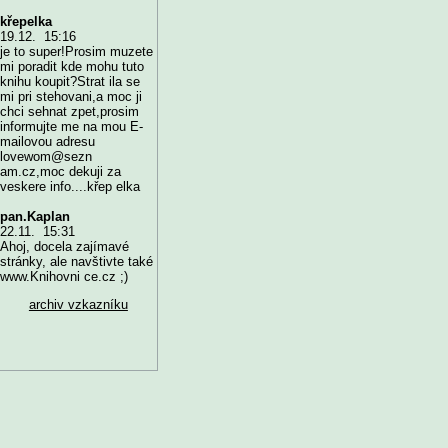
křepelka
19.12. 15:16
je to super!Prosim muzete
mi poradit kde mohu tuto
knihu koupit?Strat ila se
mi pri stehovani,a moc ji
chci sehnat zpet,prosim
informujte me na mou E-
mailovou adresu
lovewom@sezn
am.cz,moc dekuji za
veskere info....křep elka
pan.Kaplan
22.11. 15:31
Ahoj, docela zajímavé
stránky, ale navštivte také
www.Knihovni ce.cz ;)
archiv vzkazníku