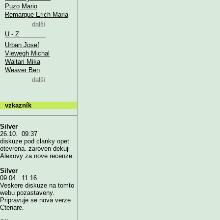
Puzo Mario
Remarque Erich Maria
další
U - Z
Urban Josef
Viewegh Michal
Waltari Mika
Weaver Ben
další
vzkazník
Silver
26.10. 09:37
diskuze pod clanky opet
otevrena. zaroven dekuji
Alexovy za nove recenze.
Silver
09.04. 11:16
Veskere diskuze na tomto
webu pozastaveny.
Pripravuje se nova verze
Ctenare.